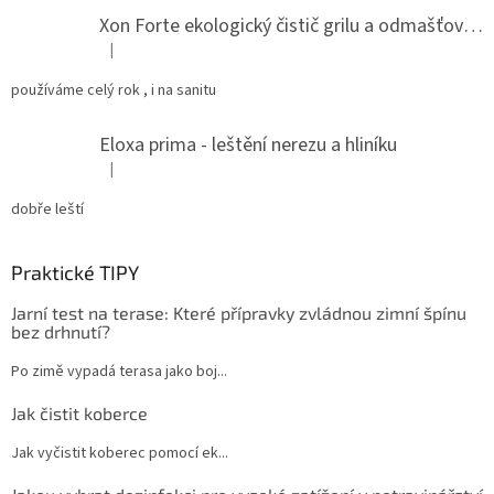
Xon Forte ekologický čistič grilu a odmašťovač do kuchyně
|
Hodnocení produktu je 5 z 5 hvězdiček.
používáme celý rok , i na sanitu
Eloxa prima - leštění nerezu a hliníku
|
Hodnocení produktu je 5 z 5 hvězdiček.
dobře leští
Praktické TIPY
Jarní test na terase: Které přípravky zvládnou zimní špínu
bez drhnutí?
Po zimě vypadá terasa jako boj...
Jak čistit koberce
Jak vyčistit koberec pomocí ek...