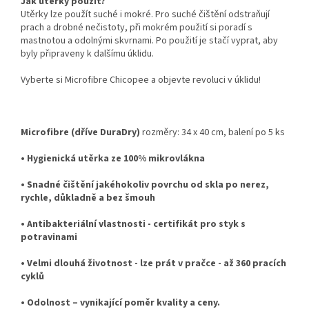
Jak utěrky použít?
Utěrky lze použít suché i mokré. Pro suché čištění odstraňují
prach a drobné nečistoty, při mokrém použití si poradí s
mastnotou a odolnými skvrnami. Po použití je stačí vyprat, aby
byly připraveny k dalšímu úklidu.
Vyberte si Microfibre Chicopee a objevte revoluci v úklidu!
Microfibre (dříve DuraDry)
rozměry: 34 x 40 cm, balení po 5 ks
• Hygienická utěrka ze 100% mikrovlákna
• Snadné čištění jakéhokoliv povrchu od skla po nerez,
rychle, důkladně a bez šmouh
• Antibakteriální vlastnosti - certifikát pro styk s
potravinami
• Velmi dlouhá životnost - lze prát v pračce - až 360 pracích
cyklů
• Odolnost – vynikající poměr kvality a ceny.