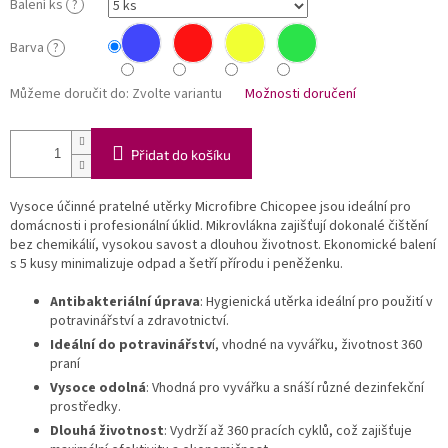
Balení ks
?
Barva
?
Můžeme doručit do:
Zvolte variantu
Možnosti doručení
Přidat do košíku
Vysoce účinné pratelné utěrky Microfibre Chicopee jsou ideální pro
domácnosti i profesionální úklid. Mikrovlákna zajišťují dokonalé čištění
bez chemikálií, vysokou savost a dlouhou životnost. Ekonomické balení
s 5 kusy minimalizuje odpad a šetří přírodu i peněženku.
Antibakteriální úprava
: Hygienická utěrka ideální pro použití v
potravinářství a zdravotnictví.
Ideální do potravinářstv
í, vhodné na vyvářku, životnost 360
praní
Vysoce odolná
: Vhodná pro vyvářku a snáší různé dezinfekční
prostředky.
Dlouhá životnost
: Vydrží až 360 pracích cyklů, což zajišťuje