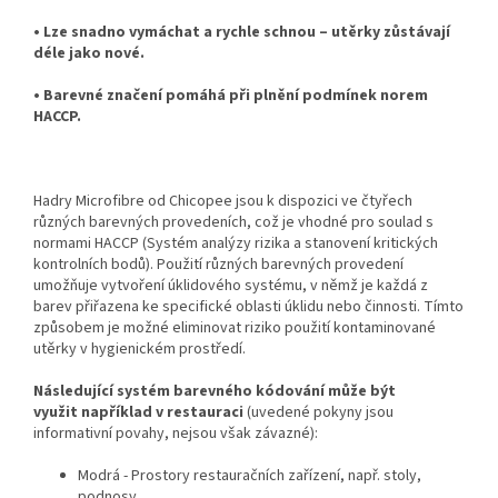
• Lze snadno vymáchat a rychle schnou – utěrky zůstávají
déle jako nové.
• Barevné značení pomáhá při plnění podmínek norem
HACCP.
Hadry Microfibre od Chicopee jsou k dispozici ve čtyřech
různých barevných provedeních, což je vhodné pro soulad s
normami HACCP (Systém analýzy rizika a stanovení kritických
kontrolních bodů). Použití různých barevných provedení
umožňuje vytvoření úklidového systému, v němž je každá z
barev přiřazena ke specifické oblasti úklidu nebo činnosti. Tímto
způsobem je možné eliminovat riziko použití kontaminované
utěrky v hygienickém prostředí.
Následující systém barevného kódování může být
využit například v restauraci
(uvedené pokyny jsou
informativní povahy, nejsou však závazné):
Modrá - Prostory restauračních zařízení, např. stoly,
podnosy.