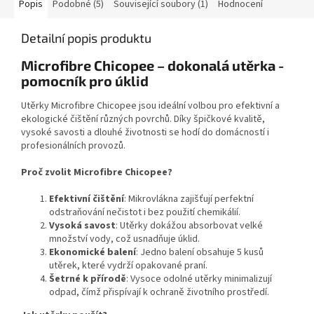
Popis
Podobné (5)
Související soubory (1)
Hodnocení
Detailní popis produktu
Microfibre Chicopee – dokonalá utěrka -
pomocník pro úklid
Utěrky Microfibre Chicopee jsou ideální volbou pro efektivní a
ekologické čištění různých povrchů. Díky špičkové kvalitě,
vysoké savosti a dlouhé životnosti se hodí do domácností i
profesionálních provozů.
Proč zvolit Microfibre Chicopee?
Efektivní čištění
: Mikrovlákna zajišťují perfektní
odstraňování nečistot i bez použití chemikálií.
Vysoká savost
: Utěrky dokážou absorbovat velké
množství vody, což usnadňuje úklid.
Ekonomické balení
: Jedno balení obsahuje 5 kusů
utěrek, které vydrží opakované praní.
Šetrné k přírodě
: Vysoce odolné utěrky minimalizují
odpad, čímž přispívají k ochraně životního prostředí.