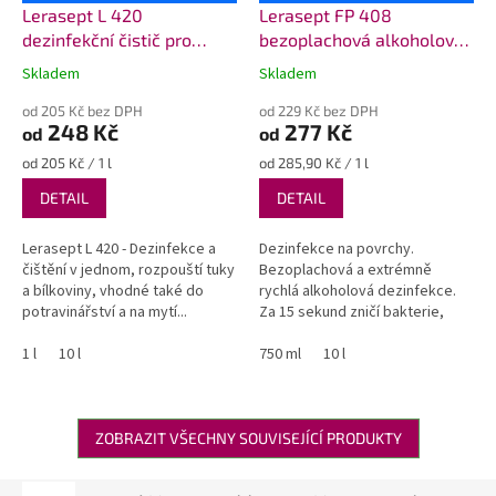
Lerasept L 420
Lerasept FP 408
dezinfekční čistič pro
bezoplachová alkoholová
potravinářství bez chlóru
dezinfekce na povrchy
Skladem
Skladem
Průměrné
Průměrné
hodnocení
hodnocení
od 205 Kč bez DPH
od 229 Kč bez DPH
produktu
produktu
248 Kč
277 Kč
od
od
je
je
4,9
4,9
Měrná
Měrná
od 205 Kč / 1 l
od 285,90 Kč / 1 l
z
z
cena:
cena:
DETAIL
DETAIL
5
5
hvězdiček.
hvězdiček.
Lerasept L 420 - Dezinfekce a
Dezinfekce na povrchy.
čištění v jednom, rozpouští tuky
Bezoplachová a extrémně
a bílkoviny, vhodné také do
rychlá alkoholová dezinfekce.
potravinářství a na mytí...
Za 15 sekund zničí bakterie,
plísně i...
1 l
10 l
750 ml
10 l
ZOBRAZIT VŠECHNY SOUVISEJÍCÍ PRODUKTY