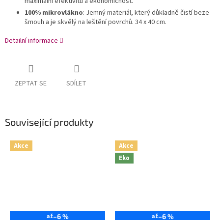
maximální efektivitu a ekonomičnost.
100% mikrovlákno
: Jemný materiál, který důkladně čistí beze
šmouh a je skvělý na leštění povrchů.
34 x 40 cm.
Detailní informace
ZEPTAT SE
SDÍLET
Související produkty
Akce
Akce
Eko
až
–6 %
až
–6 %