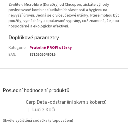
Zvolíte-li Microfibre (DuraDry) od Chicopee, získáte výhody
poskytované kombinací unikátních vlastností a hygienu na
nejvyšší úrovni. Jedná se o víceúčelové utěrky, které mohou být
použity, vymáchány a opakovaně vyprány, což znamená, že jsou
hospodárné a ekologicky efektivní.
Doplňkové parametry
Kategorie
:
Pratelné PROFI utěrky
EAN
:
8710505046015
Z
á
p
a
Poslední hodnocení produktů
t
Carp Deta -odstranění skvrn z koberců
í
Lucie Kočí
|
Hodnocení produktu je 5 z 5 hvězdiček.
Skvěle vyčištěná sedačka (s tepovačem)