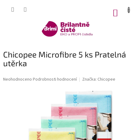
Přejít
na
NÁKUP
obsah
KOŠÍK
Chicopee Microfibre 5 ks Pratelná
utěrka
Průměrné
Neohodnoceno
Podrobnosti hodnocení
Značka:
Chicopee
hodnocení
produktu
je
0,0
z
5
hvězdiček.