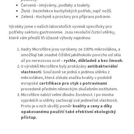
Červená - Umývárny, podlahy a toalety.
Žlutá - Dezinfekce kuchyňských potřeb, např. nožů.
Zelená - Kuchyně a prostory pro přípravu potravin.
Výrobky jsme v našich laboratořích vyvinuli specificky pro
potřeby sektoru gastronomie. Jsou revoluční čisticí utěrky,
které vám přináší tři úžasné výhody najednou:
Hadry Microfibre jsou vyrobeny ze 100% mikrovlákna, a
umožňují tak snadné čištění jakéhokoliv povrchu od skla
až po nerezovou ocel –
rychle, důkladně a bez šmouh.
U výrobků Microfibre byly prokázány
antibakteriální
vlastnosti
. Současně se jedná o jedinou utěrku z
mikrovláken, která získala značku kvality v podobě
evropské
certifikace pro styk s potravinami
provedené předním německým zkušebním institutem.
Microfibre nabízí velmi dlouho životnost. I po mnoha
vypráních si utěrky zachovají své jedinečné vlastnosti.
Proto je u nich skvělý poměr
kvality a ceny a díky
opakovanému použití také efektivní ekologický
přístup.