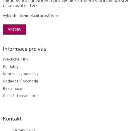
Jakou vybrat dezinfekci pro vysoké zatížení v potravinářství
či zdravotnictví?
Vybíráte dezinfekční prostřede...
ARCHIV
Informace pro vás
Praktické TIPY
Kontakty
Doprava a podmínky
Hodnocení obchodu
Reklamace
Glaci Aid hasicí sprej
Kontakt
info
@
brimi.cz