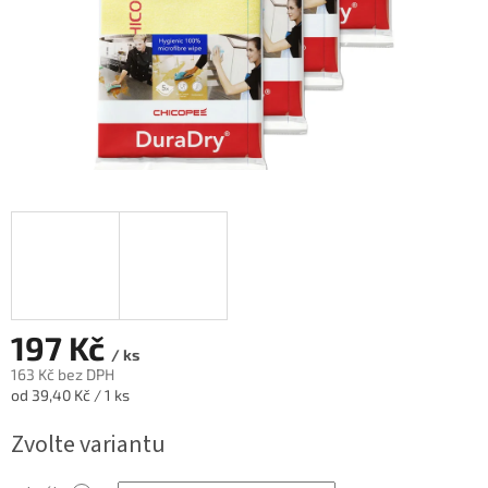
197 Kč
/ ks
163 Kč bez DPH
Měrná
od 39,40 Kč / 1 ks
cena:
Zvolte variantu