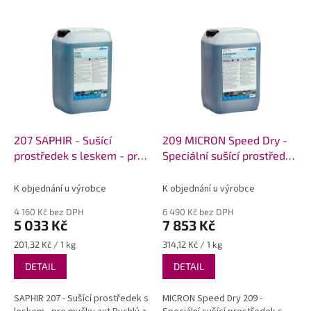
V
ý
p
i
s
p
r
o
d
207 SAPHIR - Sušící
209 MICRON Speed Dry -
u
prostředek s leskem - pro
Speciální sušící prostředek
k
myčky aut
s vysokým leskem
t
K objednání u výrobce
K objednání u výrobce
ů
4 160 Kč bez DPH
6 490 Kč bez DPH
5 033 Kč
7 853 Kč
Měrná
Měrná
201,32 Kč / 1 kg
314,12 Kč / 1 kg
cena:
cena:
DETAIL
DETAIL
SAPHIR 207 - Sušící prostředek s
MICRON Speed Dry 209 -