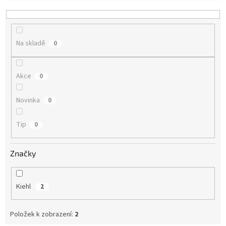
í
p
r
o
Na skladě
0
d
u
k
Akce
0
t
ů
Novinka
0
Tip
0
Značky
Kiehl
2
Položek k zobrazení:
2