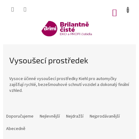
Přejít
na
NÁKUP
obsah
KOŠÍK
Vysoušecí prostředek
Vysoce účinné vysoušecí prostředky Kiehl pro automyčky
zajišťují rychlé, bezešmouhové schnutí vozidel a dokonalý finální
vzhled.
Ř
a
Doporučujeme
Nejlevnější
Nejdražší
Nejprodávanější
z
e
Abecedně
n