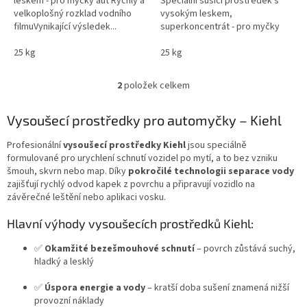
leskem - pro myčky aut Rychlý a
Speciální sušící prostředek s
velkoplošný rozklad vodního
vysokým leskem,
filmuVynikající výsledek...
superkoncentrát - pro myčky
aut Dokonalý...
25 kg
25 kg
2
položek celkem
O
v
l
Vysoušecí prostředky pro automyčky – Kiehl
á
d
Profesionální
vysoušecí prostředky Kiehl
jsou speciálně
a
formulované pro urychlení schnutí vozidel po mytí, a to bez vzniku
c
šmouh, skvrn nebo map. Díky
pokročilé technologii separace vody
í
zajišťují rychlý odvod kapek z povrchu a připravují vozidlo na
p
závěrečné leštění nebo aplikaci vosku.
r
v
Hlavní výhody vysoušecích prostředků Kiehl:
k
y
✅
Okamžité bezešmouhové schnutí
– povrch zůstává suchý,
v
hladký a lesklý
ý
p
✅
Úspora energie a vody
– kratší doba sušení znamená nižší
i
provozní náklady