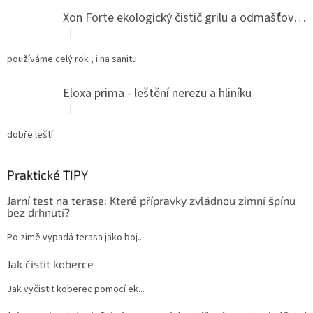
Xon Forte ekologický čistič grilu a odmašťovač do kuchyně
|
Hodnocení produktu je 5 z 5 hvězdiček.
používáme celý rok , i na sanitu
Eloxa prima - leštění nerezu a hliníku
|
Hodnocení produktu je 5 z 5 hvězdiček.
dobře leští
Praktické TIPY
Jarní test na terase: Které přípravky zvládnou zimní špínu
bez drhnutí?
Po zimě vypadá terasa jako boj...
Jak čistit koberce
Jak vyčistit koberec pomocí ek...