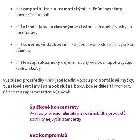
s
u
✅
Kompatibilita s automatickými i ručními systémy
–
univerzální použití
✅
Šetrné k laku i ochranným vrstvám
– nenarušují vosky ani
nanoúpravy
✅
Ekonomické dávkování
– koncentrované složení s vysokou
účinností
✅
Zlepšují zákaznický dojem
– suchý vůz bez kapek zvyšuje
kvalitu služby
Vysoušecí prostředky Kiehl jsou ideální volbou pro
portálové myčky,
tunelové systémy i samoobslužné boxy
, kde je důležitá rychlost,
účinnost a reprezentativní výsledek.
Špičkové koncentráty
Kvalita, profesionální síla a široká nabídka produktů
splní i ty nejvyšší standardy.
Bez kompromisů