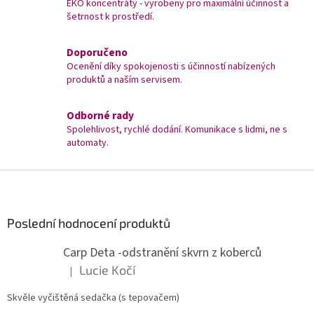
EKO koncentráty - vyrobeny pro maximální účinnost a
šetrnost k prostředí.
Doporučeno
Ocenění díky spokojenosti s účinností nabízených
produktů a naším servisem.
Odborné rady
Spolehlivost, rychlé dodání. Komunikace s lidmi, ne s
automaty.
Z
á
p
a
Poslední hodnocení produktů
t
Carp Deta -odstranění skvrn z koberců
í
Lucie Kočí
|
Hodnocení produktu je 5 z 5 hvězdiček.
Skvěle vyčištěná sedačka (s tepovačem)