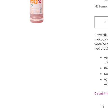
Můžeme d
Powerfix
močový k
vodního 
nečistotá
Ve
z 
Dí
Ko
Vý
mí
Detailní 