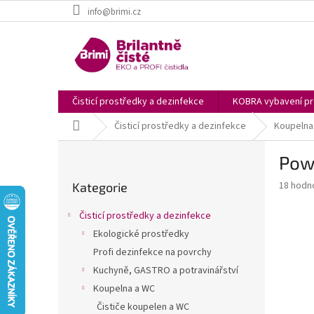
Přejít
info@brimi.cz
na
obsah
Čisticí prostředky a dezinfekce
KOBRA vybavení pro
Domů
Čisticí prostředky a dezinfekce
Koupelna
P
Powe
o
Přeskočit
s
Průměr
18 hodn
Kategorie
kategorie
t
hodnoce
r
produkt
Čisticí prostředky a dezinfekce
a
je
Ekologické prostředky
5,0
n
z
Profi dezinfekce na povrchy
n
5
í
Kuchyně, GASTRO a potravinářství
hvězdič
p
Koupelna a WC
a
Čističe koupelen a WC