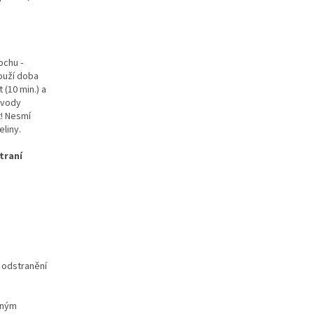
ochu -
ouží doba
(10 min.) a
 vody
t! Nesmí
eliny.
traní
k odstranění
atným