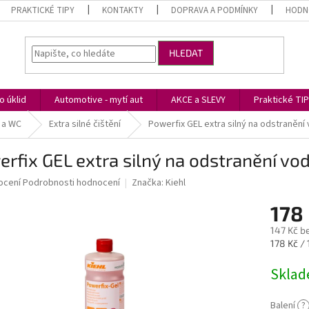
PRAKTICKÉ TIPY
KONTAKTY
DOPRAVA A PODMÍNKY
HODN
HLEDAT
 úklid
Automotive - mytí aut
AKCE a SLEVY
Praktické TI
 a WC
Extra silné čištění
Powerfix GEL extra silný na odstraněn
rfix GEL extra silný na odstranění v
né
ocení
Podrobnosti hodnocení
Značka:
Kiehl
ní
178
u
147 Kč b
Měrná
178 Kč / 1
cena:
Skla
ek.
Balení
?