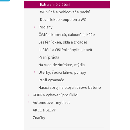
n
Extra silné čištění
e
WC vůně a pohlcovače pachů
l
Dezinfekce koupelen a WC
Podlahy
Čištění koberců, čalounění, kůže
Leštění oken, skla a zrcadel
Leštění a čištění nábytku, kovů
Praní prádla
Na ruce dezinfekce, mýdla
Utěrky, ředící láhve, pumpy
Profi vysavače
Hasicí sprej na olej a lithiové baterie
KOBRA vybavení pro úklid
Automotive - mytí aut
AKCE a SLEVY
Značky