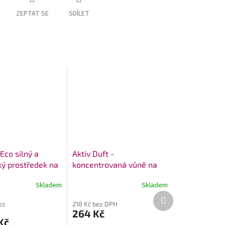
ZEPTAT SE
SDÍLET
Eco silný a
Aktiv Duft -
ký prostředek na
koncentrovaná vůně na
men v koupelně a
WC
Skladem
Skladem
Průměrné
Další
hodnocení
produkt
ez
218 Kč bez DPH
produktu
264 Kč
je
Kč
5,0