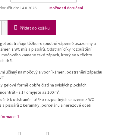
oručit do:
14.8.2026
Možnosti doručení
Přidat do košíku
 gel odstraňuje těžko rozpustné vápenné usazeniny a
ámen z WC mís a pisoárů. Odstraní díky rozpuštění
a močového kamene také zápach, který se v těchto
ch drží.
lmi účinný na močový a vodní kámen, odstranění zápachu
WC.
ky gelové formě dobře čistí na svislých plochách.
2
ncentrát - z 1 l omyjete až 100 m
.
lučně k odstranění těžko rozpustných usazenin z WC
s a pisoárů z keramiky, porcelánu a nerezové oceli.
informace