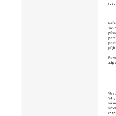
roze
Neře
sani
půso
poté
post
přij
Power
zápa
Vlast
Silný
vápe
výro
rozpu