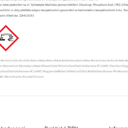
ci nebo podezření na ni: Vyhledejte lékařskou pomoc/ošetření. Obsahuje: Phosphoric Acid / PEG-2 Ol
oužitím si vždy přečtěte údaje a bezpečnostní upozornění na technickém a bezpečnostním listu. Tox
ační středisko: 224 91 92 93
 #brimicistidla #cistidla #dezinfekce #desinfekce #alkoholovadezinfekce #brilantneciste #ciste #eko #e
es #koncentrat #levnadezinfekce #PowerfixGel #OdstraňovačVodníhoKamene #ČistéWC #SanitárníHy
aňovačVodníhoKamene #ČistéWC #HygienickéŘešení #EfektivníÚklid #GelNaVodníKámen #Profesioná
WC #BrimiKvalita #VysokáÚčinnost