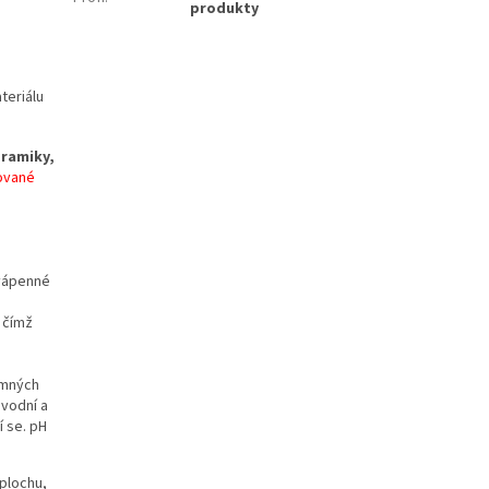
produkty
teriálu
eramiky,
ované
 vápenné
 čímž
emných
 vodní a
í se. pH
plochu,