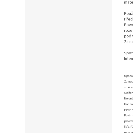
mate
Použi
Před
Powe
roze
pod 
Za n
Spot
Inten
Upozo
Za nes
směrni
Složen
Neiont
Hodnot
Povinn
Povinn
pro vo
štít. 
nasaze