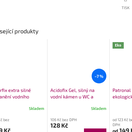
TISK
sející produkty
Eko
–7 %
fix extra silné
Acidofix Gel, silný na
Patronal 
anění vodního
vodní kámen u WC a
ekologic
ne
sprch
vodní ká
Skladem
Skladem
rné
Průměrné
Průměrné
WC
cení
hodnocení
hodnocení
Kč bez
106 Kč bez DPH
od 123 Kč b
ktu
produktu
produktu
128 Kč
DPH
je
je
9 Kč
149 
od
4,8
4,9