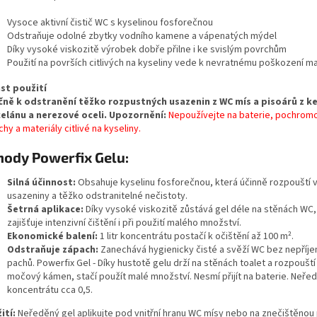
Vysoce aktivní čistič WC s kyselinou fosforečnou
Odstraňuje odolné zbytky vodního kamene a vápenatých mýdel
Díky vysoké viskozitě výrobek dobře přilne i ke svislým povrchům
Použití na površích citlivých na kyseliny vede k nevratnému poškození ma
st použití
čně k odstranění těžko rozpustných usazenin z WC mís a pisoárů z k
elánu a nerezové oceli.
Upozornění:
Nepoužívejte na baterie, pochrom
hy a materiály citlivé na kyseliny.
hody Powerfix Gelu:
Silná účinnost:
Obsahuje kyselinu fosforečnou, která účinně rozpouští
usazeniny a těžko odstranitelné nečistoty.
Šetrná aplikace:
Díky vysoké viskozitě zůstává gel déle na stěnách WC,
zajišťuje intenzivní čištění i při použití malého množství.
Ekonomické balení:
1 litr koncentrátu postačí k očištění až 100 m².
Odstraňuje zápach:
Zanechává hygienicky čisté a svěží WC bez nepříj
pachů. Powerfix Gel - Díky hustotě gelu drží na stěnách toalet a rozpouští
močový kámen, stačí použít malé množství. Nesmí přijít na baterie. Neřed
koncentrátu cca 0,5.
ití:
Neředěný gel aplikujte pod vnitřní hranu WC mísy nebo na znečištěnou 