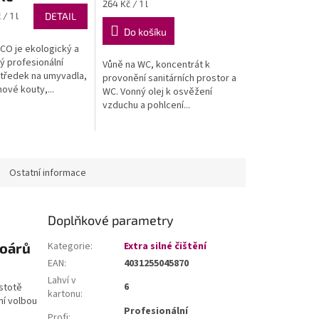
Měrná
264 Kč / 1 l
z
cena:
/ 1 l
DETAIL
5
Do košíku
hvězdiček.
ECO je ekologický a
ý profesionální
Vůně na WC, koncentrát k
ostředek na umyvadla,
provonění sanitárních prostor a
ové kouty,...
WC. Vonný olej k osvěžení
vzduchu a pohlcení...
Ostatní informace
Doplňkové parametry
soárů
Kategorie
:
Extra silné čištění
EAN
:
4031255045870
Lahví v
6
ustotě
kartonu
:
ní volbou
Profesionální
Profi
: