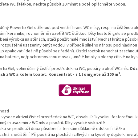
třete WC štětkou, nechte působit 10 minut a poté opláchněte vodou.
děný Powerfix Gel stříknout pod vnitřní hranu WC mísy, resp. na čištěnou pl
tární keramiku, rovnoměrně rozetřít WC štětkou. Díky hustotě gelu se prodl
bení výrobku na stěnách, stačí použít malé množství. Nechat krátce působit 
 rozpuštěné usazeniny omýt vodou. V případě silného nánosu pod hladinou
up opakovat (ideálně působí bez ředění). Čistící roztok nenechat zaschnou
ít na baterie, ne/pochromovanou mosaz, umělé hmoty a plochy citlivé na kys
fix Gel, velmi účinný čistící prostředek na WC, pisoáry a okolí WC mís.
Ods
2
ch z WC a kolem toalet.
Koncentrát - z 1 l omyjete až 100 m
.
nosti
, vysoce aktivní čisticí prostředek na WC, obsahující kyselinu fosforečnou 
nných usazenin z WC mís a pisoárů. Díky vysoké viskozitě
bku se prodlouží doba působení a ten sám důkladně odstraní i těžko
stná znečištění. Při použití na plochách citlivých na kyseliny dojde k nevr