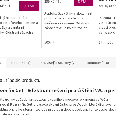
Měrná
256 Kč / 1 l
DETAIL
z
z
cena:
Měrná
Kč / 1 l
DETAIL
od 111,90 Kč 
5
5
cena:
Acidofix GEL - Silný viskózní gel
ček.
hvězdiček.
hvězdiček.
silný na odstranění
Patronal - 
pro odstranění vodního a
ho a močového kamene a
velmi účinn
močového kamene. Odstraní
lažby a sanitární
čisticí pr
zápach z WC a kolem toalet....
ky. Odstraní zápach z
vany, sprch
500 ml
1 l
10 l
s
Podobné (8)
Související soubory (2)
Hodnocení (18)
ailní popis produktu
erfix Gel – Efektivní řešení pro čištění WC a pi
áte účinný způsob, jak se zbavit vodního a močového kamene ve WC a
árech?
Powerfix Gel
je vysoce aktivní čisticí prostředek, který díky své h
ektně přilne ke stěnám toalet a prodlouží dobu působení. Tento gel je ideál
rofesionální použití.