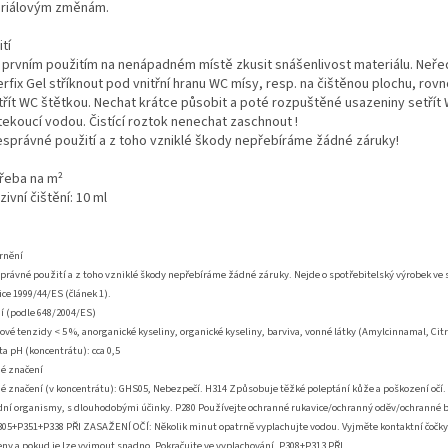
riálovým změnám.
tí
 prvním použitím na nenápadném místě zkusit snášenlivost materiálu. Neř
rfix Gel stříknout pod vnitřní hranu WC mísy, resp. na čištěnou plochu, ro
třít WC štětkou. Nechat krátce působit a poté rozpuštěné usazeniny setřít
tekoucí vodou. Čistící roztok nenechat zaschnout !
esprávné použití a z toho vzniklé škody nepřebíráme žádné záruky!
řeba na m²
zivní čištění: 10 ml
rnění
právné použití a z toho vzniklé škody nepřebíráme žádné záruky. Nejde o spotřebitelský výrobek ve
ce 1999/44/ES (článek 1).
í (podle 648/2004/ES)
ové tenzidy < 5 %, anorganické kyseliny, organické kyseliny, barviva, vonné látky (Amylcinnamal, Citr
a pH (koncentrátu): cca 0,5
é značení
é značení (v koncentrátu): GHS05, Nebezpečí. H314 Způsobuje těžké poleptání kůže a poškození očí.
dní organismy, s dlouhodobými účinky. P280 Používejte ochranné rukavice/ochranný oděv/ochranné b
P305+P351+P338 PŘI ZASAŽENÍ OČÍ: Několik minut opatrně vyplachujte vodou. Vyjměte kontaktní čočky,
ny a pokud je lze vyjmout snadno. Pokračujte ve vyplachování. P308+P313 PŘI