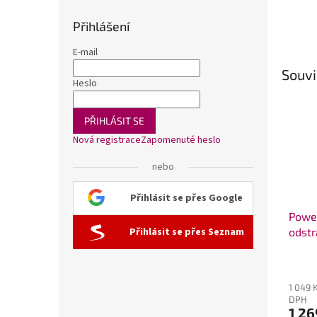
Přihlášení
E-mail
Souvi
Heslo
PŘIHLÁSIT SE
Nová registrace
Zapomenuté heslo
nebo
Přihlásit se přes Google
Power
Přihlásit se přes Seznam
odstr
kame
Průmě
hodno
1 049 
produ
DPH
je
1 26
5,0