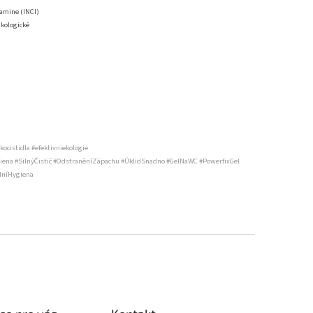
eamine (INCI)
ikologické
kocistidla #efektivniekologie
giena #SilnýČistič #OdstraněníZápachu #ÚklidSnadno #GelNaWC #PowerfixGel
lníHygiena