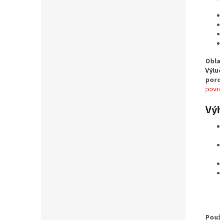
Obla
Výlu
porc
povrc
Vý
Použ