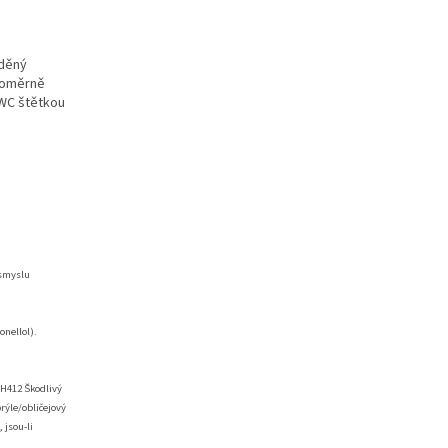
eděný
vnoměrně
 WC štětkou
 smyslu
onellol).
 H412 Škodlivý
rýle/obličejový
 jsou-li