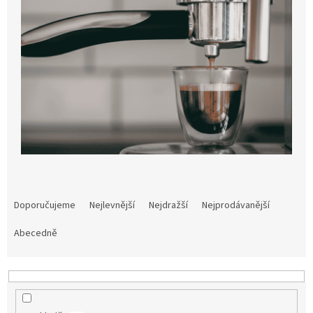
Ř
a
Doporučujeme
Nejlevnější
Nejdražší
Nejprodávanější
z
e
Abecedně
n
í
p
r
o