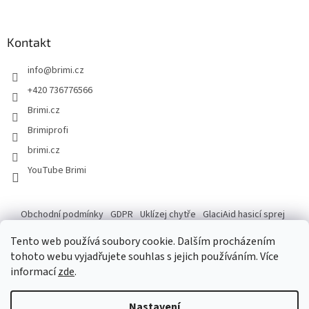
Kontakt
info
@
brimi.cz
+420 736776566
Brimi.cz
Brimiprofi
brimi.cz
YouTube Brimi
Obchodní podmínky
GDPR
Uklízej chytře
GlaciAid hasicí sprej
Ochrana osobních údajů
Reklamace
Tento web používá soubory cookie. Dalším procházením
tohoto webu vyjadřujete souhlas s jejich používáním. Více
informací
zde
.
Vytvořil Shoptet
Po následující dny do 14.8. máme ve skladu záskok, který na tempo
Nastavení