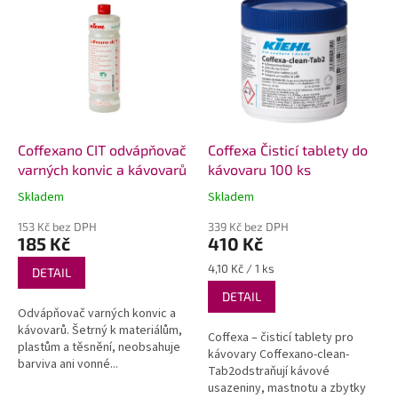
ý
p
i
s
p
r
o
d
Coffexano CIT odvápňovač
Coffexa Čisticí tablety do
u
varných konvic a kávovarů
kávovaru 100 ks
k
Skladem
Skladem
Průměrné
Průměrné
t
hodnocení
hodnocení
ů
153 Kč bez DPH
339 Kč bez DPH
produktu
produktu
185 Kč
410 Kč
je
je
5,0
5,0
Měrná
4,10 Kč / 1 ks
DETAIL
z
z
cena:
DETAIL
5
5
Odvápňovač varných konvic a
hvězdiček.
hvězdiček.
kávovarů. Šetrný k materiálům,
Coffexa – čisticí tablety pro
plastům a těsnění, neobsahuje
kávovary Coffexano-clean-
barviva ani vonné...
Tab2odstraňují kávové
usazeniny, mastnotu a zbytky