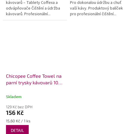
kávovarů – Tablety Coffexa a
Pro dokonalou údržbu a chuť
odvápňovače Čištění a údržba
vaší kávy. Produktový balíček
kávovarů. Profesionální...
pro profesionální čištění...
Chicopee Coffee Towel na
parní trysky kávovarů 10
ks Pratelná utěrka
Skladem
129 Kč bez DPH
156 Kč
Měrná
15,60 Kč / 1 ks
cena:
DETAIL