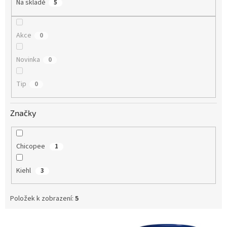
Na skladě
5
d
u
k
Akce
0
t
ů
Novinka
0
Tip
0
Značky
Chicopee
1
Kiehl
3
Položek k zobrazení:
5
V