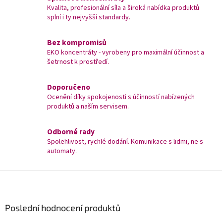
ý
Kvalita, profesionální síla a široká nabídka produktů
p
splní i ty nejvyšší standardy.
i
s
u
Bez kompromisů
EKO koncentráty - vyrobeny pro maximální účinnost a
šetrnost k prostředí.
Doporučeno
Ocenění díky spokojenosti s účinností nabízených
produktů a naším servisem.
Odborné rady
Spolehlivost, rychlé dodání. Komunikace s lidmi, ne s
automaty.
Z
á
p
a
Poslední hodnocení produktů
t