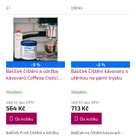
olejů,...
1 l
100 ks
–5 %
–5 %
Balíček čištění a údržba
Balíček Čištění kávovaru s
kávovarů Coffexa čistící
utěrkou na parní trysku
tablety do kávovaru a
odvápňovače kávovaru
Skladem
Skladem
466 Kč bez DPH
589 Kč bez DPH
564 Kč
713 Kč
Do košíku
Do košíku
Balíček Profi čištění a údržba
Balíček na čištění kávovarů –