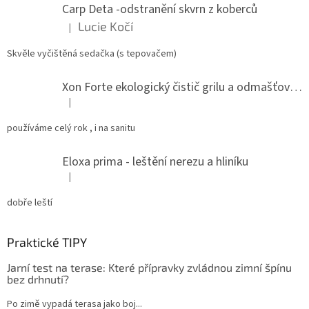
Carp Deta -odstranění skvrn z koberců
í
Lucie Kočí
|
Hodnocení produktu je 5 z 5 hvězdiček.
Skvěle vyčištěná sedačka (s tepovačem)
Xon Forte ekologický čistič grilu a odmašťovač do kuchyně
|
Hodnocení produktu je 5 z 5 hvězdiček.
používáme celý rok , i na sanitu
Eloxa prima - leštění nerezu a hliníku
|
Hodnocení produktu je 5 z 5 hvězdiček.
dobře leští
Praktické TIPY
Jarní test na terase: Které přípravky zvládnou zimní špínu
bez drhnutí?
Po zimě vypadá terasa jako boj...