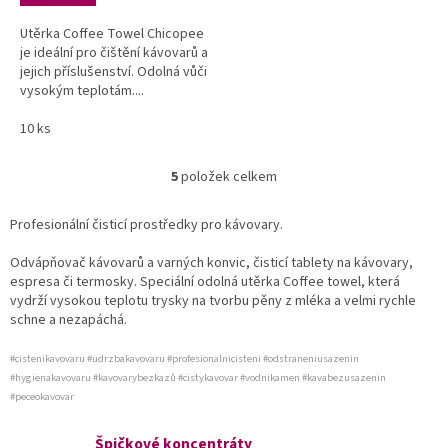
Utěrka Coffee Towel Chicopee
je ideální pro čištění kávovarů a
jejich příslušenství. Odolná vůči
vysokým teplotám....
10 ks
5
položek celkem
O
v
l
Profesionální čisticí prostředky pro kávovary.
á
d
Odvápňovač kávovarů a varných konvic, čisticí tablety na kávovary,
a
espresa či termosky. Speciální odolná utěrka Coffee towel, která
c
vydrží vysokou teplotu trysky na tvorbu pěny z mléka a velmi rychle
í
schne a nezapáchá.
p
r
#cistenikavovaru #udrzbakavovaru #profesionalnicisteni #odstraneniusazenin
v
#hygienakavovaru #kavovarybezkazů #cistykavovar #vodnikamen #kavabezusazenin
k
#peceokavovar
y
v
Špičkové koncentráty