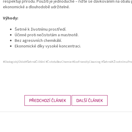
respektují přírodu. Použití je jednoduché – řiďte se dávkováním na obalu 
ekonomické a dlouhodobě udržitelné.
Výhody:
Šetrné k životnímu prostředí.
Účinné proti nečistotám a mastnotě.
Bez agresivních chemikálií.
Ekonomické díky vysoké koncentraci.
#EkologickýÚklid#ŠetrnéČištění #ČistotaBezChemie #EcoFriendlyCleaning #ŠetrnéKŽivotnímuPro
PŘEDCHOZÍ ČLÁNEK
DALŠÍ ČLÁNEK
Z
á
p