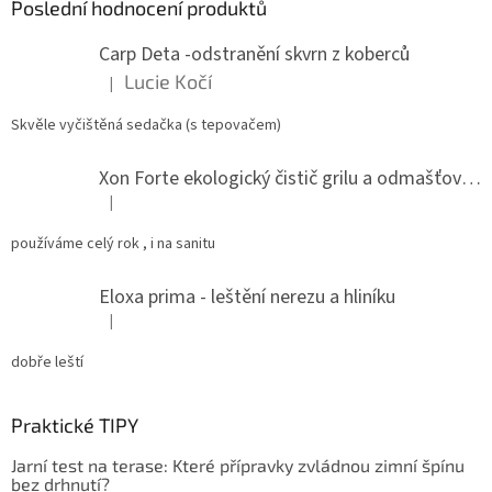
a
Poslední hodnocení produktů
t
Carp Deta -odstranění skvrn z koberců
í
Lucie Kočí
|
Hodnocení produktu je 5 z 5 hvězdiček.
Skvěle vyčištěná sedačka (s tepovačem)
Xon Forte ekologický čistič grilu a odmašťovač do kuchyně
|
Hodnocení produktu je 5 z 5 hvězdiček.
používáme celý rok , i na sanitu
Eloxa prima - leštění nerezu a hliníku
|
Hodnocení produktu je 5 z 5 hvězdiček.
dobře leští
Praktické TIPY
Jarní test na terase: Které přípravky zvládnou zimní špínu
bez drhnutí?