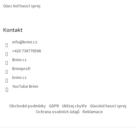
Glaci Aid hasicí sprej
Kontakt
info
@
brimi.cz
+420 736776566
Brimi.cz
Brimiprofi
brimi.cz
YouTube Brimi
Obchodní podmínky
GDPR
Uklízej chytře
GlaciAid hasicí sprej
Ochrana osobních údajů
Reklamace