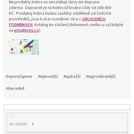
Na produkty Kobra se nevztahují slevy ani doprava
zdarma. Dopravné je na Kobru účtováno vždy od 160-450
Kč. Produkty Kobra budou zasílány odděleně od čisticích
prostředků, jsou-li více rozměrné. Více v
OBCHODNÍCH
PODMÍNKÁCH
. Katalog ke stažení (dokument ceníku si vyžádejte
na
info@brimi.cz
):
Ř
a
Doporučujeme
Nejlevnější
Nejdražší
Nejprodávanější
z
e
Abecedně
n
í
p
r
o
Na skladě
0
d