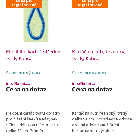
Cena pro
Cena pro
registrované
registrované
Flexibilní kartáč středně
Kartáč na kutr, řeznický,
tvrdý Kobra
tvrdý, Kobra
Skladem u výrobce
Skladem u výrobce
info@brimi.cz
info@brimi.cz
Cena na dotaz
Cena na dotaz
Flexibilní kartáč tvaru oprátky
Kartáč na kutr, řeznický, tvrdý.
pro čištění šneků a násypek.
délka 51 cm. Pro středně odolné
Šířka celého kartáče 30 cm x
a velmi odolné znečištění.
délka 58 cm. Průměr...
Kartáč na kutr výrobce...