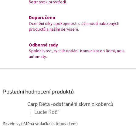
šetrnost k prostředí.
Doporučeno
Ocenění díky spokojenosti s účinností nabízených
produktů a naším servisem.
Odborné rady
Spolehlivost, rychlé dodání. Komunikace s lidmi, ne s
automaty.
Z
á
p
a
Poslední hodnocení produktů
t
Carp Deta -odstranění skvrn z koberců
í
Lucie Kočí
|
Hodnocení produktu je 5 z 5 hvězdiček.
Skvěle vyčištěná sedačka (s tepovačem)