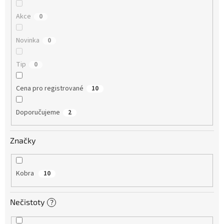
u
k
Akce
0
t
ů
Novinka
0
Tip
0
Cena pro registrované
10
Doporučujeme
2
Značky
Kobra
10
Nečistoty
?