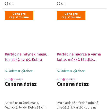
57 cm
50 cm
Cena pro
Cena pro
registrované
registrované
Kartáč na mlýnek masa,
Kartáč na nádrže a varné
řeznický, tvrdý, Kobra
kotle, měkký, hladké
konce, Kobra
Skladem u výrobce
Skladem u výrobce
info@brimi.cz
info@brimi.cz
Cena na dotaz
Cena na dotaz
Kartáč na mlýnek masa,
Pro slabě až středně odolné
řeznický, tvrdý. Délka 38 cm.
znečištění. Kartáč Kobra na