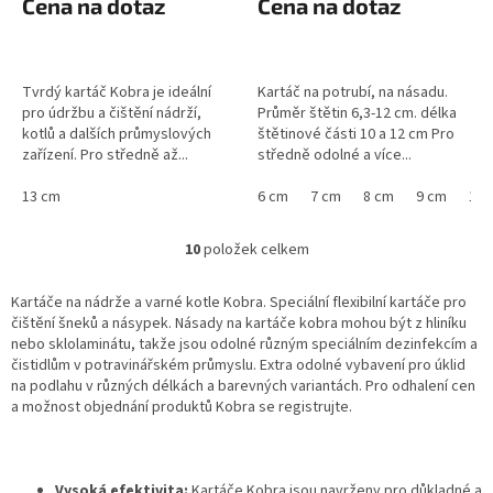
Cena na dotaz
Cena na dotaz
Tvrdý kartáč Kobra je ideální
Kartáč na potrubí, na násadu.
pro údržbu a čištění nádrží,
Průměr štětin 6,3-12 cm. délka
kotlů a dalších průmyslových
štětinové části 10 a 12 cm Pro
zařízení. Pro středně až...
středně odolné a více...
13 cm
6 cm
7 cm
8 cm
9 cm
10,
10
položek celkem
O
v
l
Kartáče na nádrže a varné kotle Kobra. Speciální flexibilní kartáče pro
á
čištění šneků a násypek. Násady na kartáče kobra mohou být z hliníku
d
nebo sklolaminátu, takže jsou odolné různým speciálním dezinfekcím a
a
čistidlům v potravinářském průmyslu. Extra odolné vybavení pro úklid
c
na podlahu v různých délkách a barevných variantách. Pro odhalení cen
í
a možnost objednání produktů Kobra se registrujte.
p
r
v
k
Vysoká efektivita:
Kartáče Kobra jsou navrženy pro důkladné a