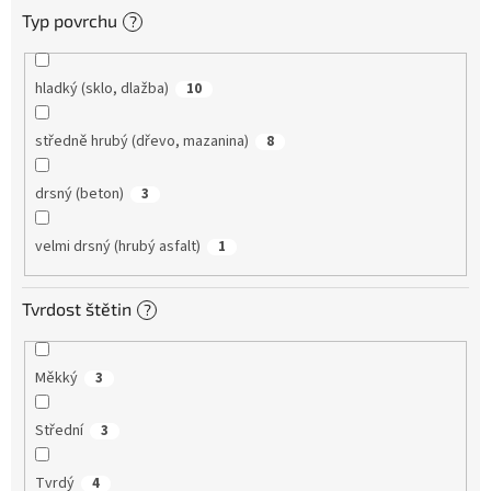
Typ povrchu
?
hladký (sklo, dlažba)
10
středně hrubý (dřevo, mazanina)
8
drsný (beton)
3
velmi drsný (hrubý asfalt)
1
Tvrdost štětin
?
Měkký
3
Střední
3
Tvrdý
4