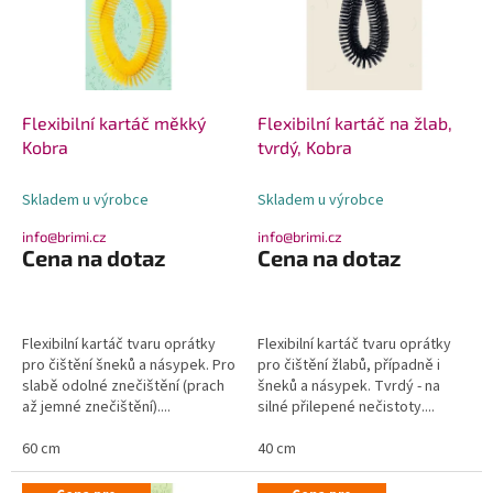
i
s
p
r
o
d
Flexibilní kartáč měkký
Flexibilní kartáč na žlab,
u
Kobra
tvrdý, Kobra
k
t
Skladem u výrobce
Skladem u výrobce
ů
info@brimi.cz
info@brimi.cz
Cena na dotaz
Cena na dotaz
Flexibilní kartáč tvaru oprátky
Flexibilní kartáč tvaru oprátky
pro čištění šneků a násypek. Pro
pro čištění žlabů, případně i
slabě odolné znečištění (prach
šneků a násypek. Tvrdý - na
až jemné znečištění)....
silné přilepené nečistoty....
60 cm
40 cm