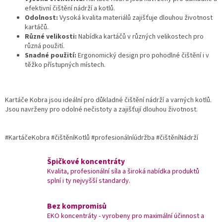
y
efektivní čištění nádrží a kotlů.
v
Odolnost:
Vysoká kvalita materiálů zajišťuje dlouhou životnost
ý
kartáčů.
p
Různé velikosti:
Nabídka kartáčů v různých velikostech pro
i
různá použití.
s
Snadné použití:
Ergonomický design pro pohodlné čištění i v
u
těžko přístupných místech.
Kartáče Kobra jsou ideální pro důkladné čištění nádrží a varných kotlů.
Jsou navrženy pro odolné nečistoty a zajišťují dlouhou životnost.
#KartáčeKobra #čištěníKotlů #profesionálníúdržba #čištěníNádrží
Špičkové koncentráty
Kvalita, profesionální síla a široká nabídka produktů
splní i ty nejvyšší standardy.
Bez kompromisů
EKO koncentráty - vyrobeny pro maximální účinnost a