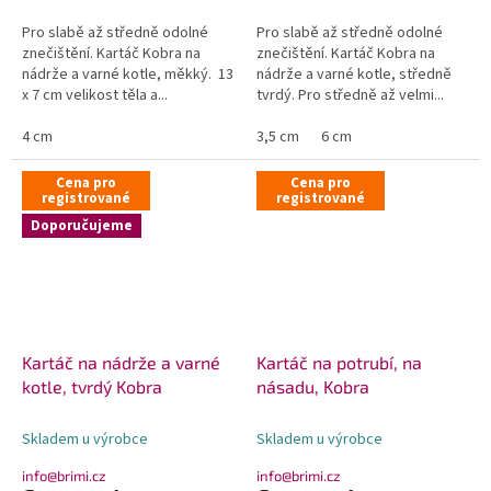
Pro slabě až středně odolné
Pro slabě až středně odolné
znečištění. Kartáč Kobra na
znečištění. Kartáč Kobra na
nádrže a varné kotle, měkký. 13
nádrže a varné kotle, středně
x 7 cm velikost těla a...
tvrdý. Pro středně až velmi...
4 cm
3,5 cm
6 cm
Cena pro
Cena pro
registrované
registrované
Doporučujeme
Kartáč na nádrže a varné
Kartáč na potrubí, na
kotle, tvrdý Kobra
násadu, Kobra
Skladem u výrobce
Skladem u výrobce
info@brimi.cz
info@brimi.cz