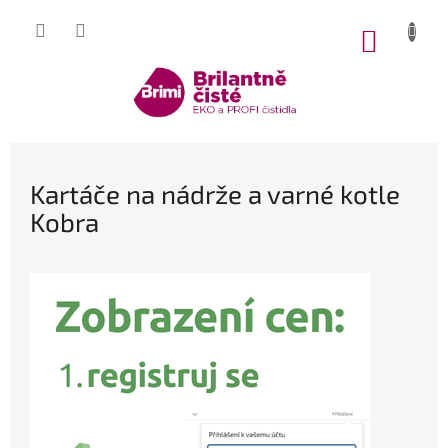
Přejít
na
NÁKUP
obsah
KOŠÍK
Kartáče na nádrže a varné kotle
Kobra