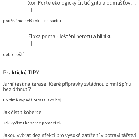
Xon Forte ekologický čistič grilu a odmašťovač do kuchyně
|
Hodnocení produktu je 5 z 5 hvězdiček.
používáme celý rok , i na sanitu
Eloxa prima - leštění nerezu a hliníku
|
Hodnocení produktu je 5 z 5 hvězdiček.
dobře leští
Praktické TIPY
Jarní test na terase: Které přípravky zvládnou zimní špínu
bez drhnutí?
Po zimě vypadá terasa jako boj...
Jak čistit koberce
Jak vyčistit koberec pomocí ek...
Jakou vybrat dezinfekci pro vysoké zatížení v potravinářství