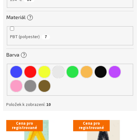
Materiál
?
PBT (polyester)
7
Barva
?
Položek k zobrazení:
10
V
Cena pro
Cena pro
ý
registrované
registrované
p