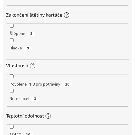
Zakončení štětiny kartáče
?
Štěpené
1
Hladké
9
Vlastnosti
?
Povolené PHB pro potraviny
10
Nerez ocel
3
Teplotní odolnost
?
134 °C
10