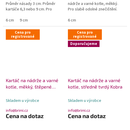
Průměr násady 3 cm. Průměr
nádrže a varné kotle, měkký.
kartáče 6,3 nebo 9 cm. Pro
Pro slabě odolné znečištění.
středně...
na...
6 cm
9 cm
6 cm
Cena pro
Cena pro
registrované
registrované
Doporučujeme
Kartáč na nádrže a varné
Kartáč na nádrže a varné
kotle, měkký, štěpené
kotle, středně tvrdý Kobra
konce, Kobra
Skladem u výrobce
Skladem u výrobce
info@brimi.cz
info@brimi.cz
Cena na dotaz
Cena na dotaz