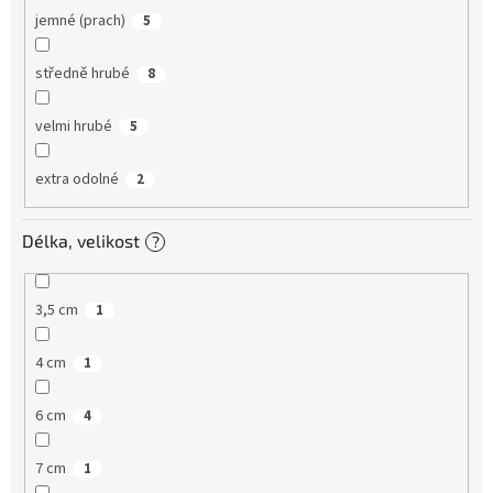
jemné (prach)
5
středně hrubé
8
velmi hrubé
5
extra odolné
2
Délka, velikost
?
3,5 cm
1
4 cm
1
6 cm
4
7 cm
1