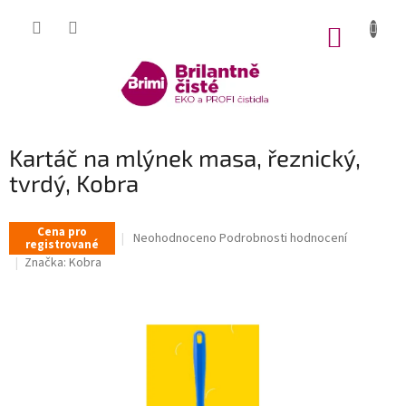
Přejít
na
NÁKUP
obsah
KOŠÍK
Kartáč na mlýnek masa, řeznický,
tvrdý, Kobra
Cena pro
Průměrné
Neohodnoceno
Podrobnosti hodnocení
registrované
hodnocení
Značka:
Kobra
produktu
je
0,0
z
5
hvězdiček.