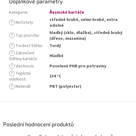
Doplňkové parametry
Kategorie
:
Řeznické kartáče
středně hrubé, velmi hrubé, extra
?
Nečistoty
:
odolné
hladký (sklo, dlažba), středně hrubý
?
Typ povrchu
:
(dřevo, mazanina)
?
Tvrdost štětin
:
Tvrdý
?
Zakončení
Hladké
štětiny kartáče
:
?
Vlastnosti
:
Povolené PHB pro potraviny
?
Teplotní
134 °C
odolnost
:
?
Materiál
:
PBT (polyester)
Z
á
p
a
Poslední hodnocení produktů
t