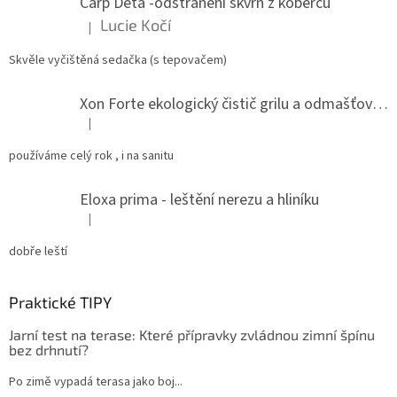
Carp Deta -odstranění skvrn z koberců
í
Lucie Kočí
|
Hodnocení produktu je 5 z 5 hvězdiček.
Skvěle vyčištěná sedačka (s tepovačem)
Xon Forte ekologický čistič grilu a odmašťovač do kuchyně
|
Hodnocení produktu je 5 z 5 hvězdiček.
používáme celý rok , i na sanitu
Eloxa prima - leštění nerezu a hliníku
|
Hodnocení produktu je 5 z 5 hvězdiček.
dobře leští
Praktické TIPY
Jarní test na terase: Které přípravky zvládnou zimní špínu
bez drhnutí?
Po zimě vypadá terasa jako boj...