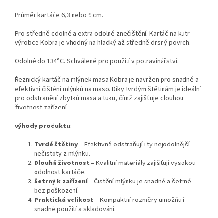
Průměr kartáče 6,3 nebo 9 cm.
Pro středně odolné a extra odolné znečištění. Kartáč na kutr
výrobce Kobra je vhodný na hladký až středně drsný povrch.
Odolné do 134°C. Schválené pro použití v potravinářství.
Řeznický kartáč na mlýnek masa Kobra je navržen pro snadné a
efektivní čištění mlýnků na maso. Díky tvrdým štětinám je ideální
pro odstranění zbytků masa a tuku, čímž zajišťuje dlouhou
životnost zařízení.
výhody produktu
:
Tvrdé štětiny
– Efektivně odstraňují i ty nejodolnější
nečistoty z mlýnku.
Dlouhá životnost
– Kvalitní materiály zajišťují vysokou
odolnost kartáče.
Šetrný k zařízení
– Čistění mlýnku je snadné a šetrné
bez poškození.
Praktická velikost
– Kompaktní rozměry umožňují
snadné použití a skladování.