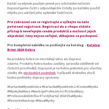
Kartáč na mlýnek použijte jemně pro odstranění nečistot.
Doporučujeme čistit s odpovídajícími čistidly po každém použití
mlýnku pro udržení jeho optimální funkčnosti.
Pro zobrazení cen se registrujte a vyčkejte na naše
potvrzení registrace. Registrací do e-shopu získáte
přístup k neveřejným cenám produktů a možnost jejich
objednání. Ceny nejsou veřejné, děkujeme za pochopení.
Pro kompletní nabídku se podívejte na katalog -
Katalog
Brimi-2020-Kobra
Na produkty Kobra se nevztahují slevy ani doprava
zdarma. Produkty Kobra budou zasílány zpravidla odděleně od
čisticích prostředků. Dopravné je na Kobru jednotné pro všechny
zásilky dle
obchodních podmínek
. V případě drobného zboží
budou podmínky dopravy upraveny.
#KartacNaMlynekKobra #KartacNaMlynekKobra #CisteniMlynku
#MlynkyNaMaso #NastrojeProReznictvi #CisteniMasy
#ProfesionálníÚdržba #TvrdýKartáč #ÚdržbaMlynku
#ReznickeNastroje #MasaMlynky