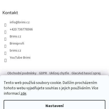
Kontakt
info
@
brimi.cz
+420 736776566
Brimi.cz
Brimiprofi
brimi.cz
YouTube Brimi
Obchodní podmínky
GDPR
Uklízej chytře
GlaciAid hasicí sprej
Ochrana osobních údajů
Reklamace
Tento web používá soubory cookie. Dalším procházením
tohoto webu vyjadřujete souhlas s jejich používáním. Více
informací
zde
.
Vytvořil Shoptet
Po následující dny do 14.8. máme ve skladu záskok, který na tempo
Nastavení
našeho skladníka nemá, ale zdatně se k tomu blíží. Pokud tedy vaše