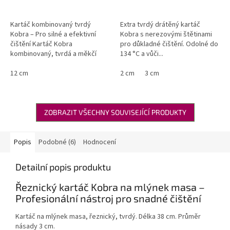
Kartáč kombinovaný tvrdý
Extra tvrdý drátěný kartáč
Kobra – Pro silné a efektivní
Kobra s nerezovými štětinami
čištění Kartáč Kobra
pro důkladné čištění. Odolné do
kombinovaný, tvrdá a měkčí
134 °C a vůči...
strana na...
12 cm
2 cm
3 cm
ZOBRAZIT VŠECHNY SOUVISEJÍCÍ PRODUKTY
Popis
Podobné (6)
Hodnocení
Detailní popis produktu
Řeznický kartáč Kobra na mlýnek masa –
Profesionální nástroj pro snadné čištění
Kartáč na mlýnek masa, řeznický, tvrdý. Délka 38 cm. Průměr
násady 3 cm.