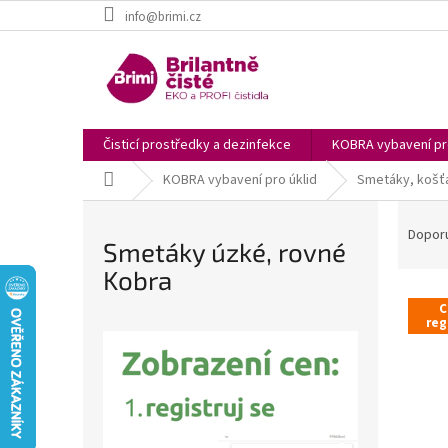
Přejít
info@brimi.cz
na
obsah
Čisticí prostředky a dezinfekce
KOBRA vybavení pro
Domů
KOBRA vybavení pro úklid
Smetáky, košťa
Ř
a
Dopor
Smetáky úzké, rovné
z
Kobra
e
n
C
V
í
reg
ý
p
p
r
i
o
s
d
p
u