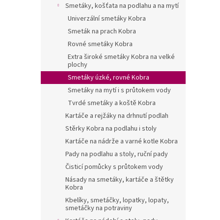
Smetáky, košťata na podlahu a na mytí
n
í
Univerzální smetáky Kobra
p
Smeták na prach Kobra
a
Rovné smetáky Kobra
n
Extra široké smetáky Kobra na velké
e
plochy
l
Smetáky úzké, rovné Kobra
Smetáky na mytí i s průtokem vody
Tvrdé smetáky a koště Kobra
Kartáče a rejžáky na drhnutí podlah
Stěrky Kobra na podlahu i stoly
Kartáče na nádrže a varné kotle Kobra
Pady na podlahu a stoly, ruční pady
Čisticí pomůcky s průtokem vody
Násady na smetáky, kartáče a štětky
Kobra
Kbelíky, smetáčky, lopatky, lopaty,
smetáčky na potraviny