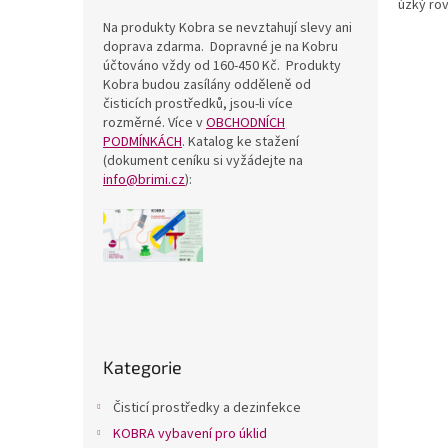
úzký rov
Na produkty Kobra se nevztahují slevy ani
doprava zdarma. Dopravné je na Kobru
účtováno vždy od 160-450 Kč. Produkty
Kobra budou zasílány odděleně od
čisticích prostředků, jsou-li více
rozměrné. Více v
OBCHODNÍCH
PODMÍNKÁCH
. Katalog ke stažení
(dokument ceníku si vyžádejte na
info@brimi.cz
):
P
o
Přeskočit
s
Kategorie
kategorie
t
r
Čisticí prostředky a dezinfekce
a
KOBRA vybavení pro úklid
n