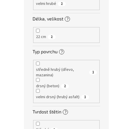
velmi hrubé
2
Délka, velikost
?
22 cm
2
Typ povrchu
?
středně hrubý (dřevo,
1
mazanina)
drsný (beton)
2
velmi drsný (hrubý asfalt)
1
Tvrdost štětin
?