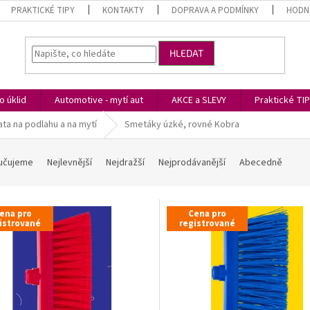
PRAKTICKÉ TIPY
KONTAKTY
DOPRAVA A PODMÍNKY
HODN
HLEDAT
 úklid
Automotive - mytí aut
AKCE a SLEVY
Praktické TI
ta na podlahu a na mytí
Smetáky úzké, rovné Kobra
učujeme
Nejlevnější
Nejdražší
Nejprodávanější
Abecedně
ena pro
Cena pro
istrované
registrované