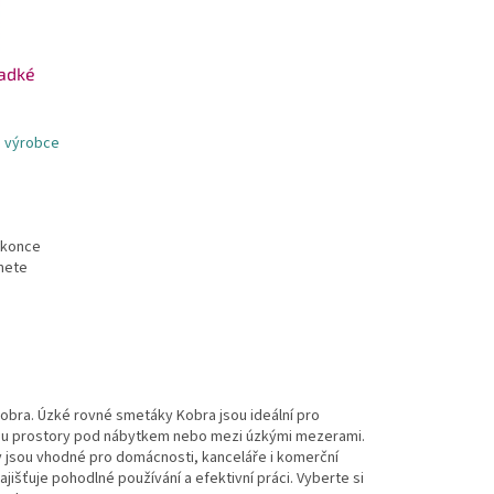
ladké
 výrobce
 konce
mete
obra. Úzké rovné smetáky Kobra jsou ideální pro
jsou prostory pod nábytkem nebo mezi úzkými mezerami.
ky jsou vhodné pro domácnosti, kanceláře i komerční
jišťuje pohodlné používání a efektivní práci. Vyberte si