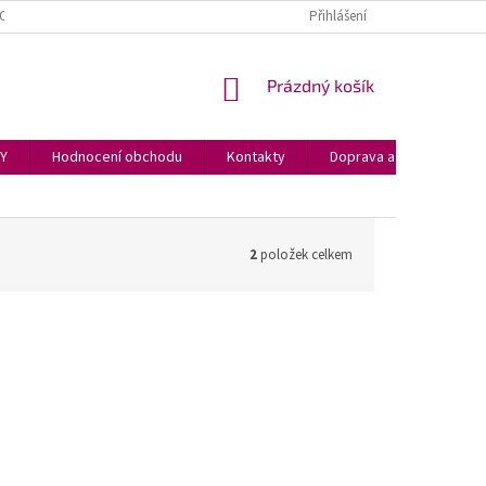
OCENÍ OBCHODU
REKLAMACE
GLACI AID HASICÍ SPREJ
Přihlášení
NÁKUPNÍ
Prázdný košík
KOŠÍK
PY
Hodnocení obchodu
Kontakty
Doprava a podmínky
2
položek celkem