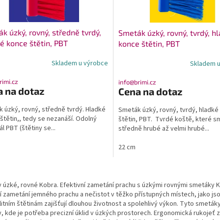
k úzký, rovný, středně tvrdý,
Smeták úzký, rovný, tvrdý, h
é konce štětin, PBT
konce štětin, PBT
Skladem u výrobce
Skladem u
rimi.cz
info@brimi.cz
a na dotaz
Cena na dotaz
 úzký, rovný, středně tvrdý. Hladké
Smeták úzký, rovný, tvrdý, hladké
štětin,, tedy se nezanáší. Odolný
štětin, PBT. Tvrdé koště, které s
l PBT (štětiny se...
středně hrubé až velmi hrubé...
22 cm
O
v
 úzké, rovné Kobra. Efektivní zametání prachu s úzkými rovnými smetáky K
l
ní zametání jemného prachu a nečistot v těžko přístupných místech, jako 
á
litním štětinám zajišťují dlouhou životnost a spolehlivý výkon. Tyto smetá
d
, kde je potřeba precizní úklid v úzkých prostorech. Ergonomická rukojeť za
a