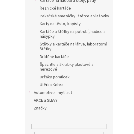
Kartáče na nádobí a stoly, pady
Řeznické kartáče
Pekařské smetáčky, štětce a vlažovky
Karty na těsto, kopisty
Kartáče a štětky na potrubí, hadice a
násypky
Štětky a kartáče na láhve, laboratorní
štětky
Drátěné kartáče
Špachtle a škrabky plastové a
nerezové
Držáky pomůcek
Utěrka Kobra
Automotive - mytí aut
AKCE a SLEVY
Značky