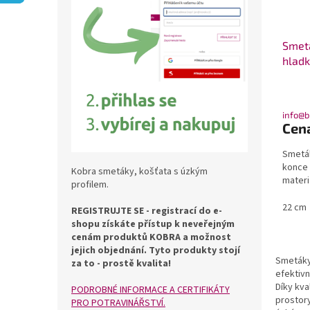
r
k
o
t
d
ů
u
Smetá
k
hladk
t
ů
info@b
Cen
Smeták
konce 
Kobra smetáky, košťata s úzkým
materiá
profilem.
22 cm
REGISTRUJTE SE - r
egistrací do e-
shopu získáte přístup k neveřejným
cenám produktů KOBRA a možnost
jejich objednání.
Tyto produkty stojí
Smetáky
za to - prostě kvalita!
efektiv
Díky kva
PODROBNÉ INFORMACE A CERTIFIKÁTY
prostory
PRO POTRAVINÁŘSTVÍ.