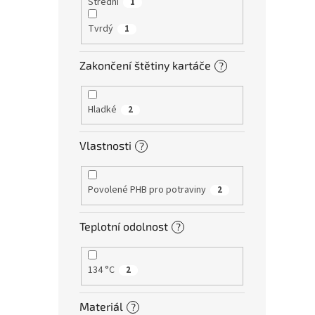
Střední
1
Tvrdý
1
Zakončení štětiny kartáče
?
Hladké
2
Vlastnosti
?
Povolené PHB pro potraviny
2
Teplotní odolnost
?
134 °C
2
Materiál
?