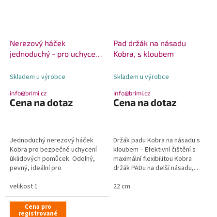
Nerezový háček
Pad držák na násadu
jednoduchý - pro uchycení
Kobra, s kloubem
pomůcek Kobra
Skladem u výrobce
Skladem u výrobce
info@brimi.cz
info@brimi.cz
Cena na dotaz
Cena na dotaz
Jednoduchý nerezový háček
Držák padu Kobra na násadu s
Kobra pro bezpečné uchycení
kloubem – Efektivní čištění s
úklidových pomůcek. Odolný,
maximální flexibilitou Kobra
pevný, ideální pro
držák PADu na delší násadu,...
profesionální...
velikost 1
22 cm
Cena pro
registrované