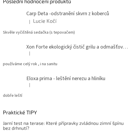
a
Poslední hodnocení produktů
t
Carp Deta -odstranění skvrn z koberců
í
Lucie Kočí
|
Hodnocení produktu je 5 z 5 hvězdiček.
Skvěle vyčištěná sedačka (s tepovačem)
Xon Forte ekologický čistič grilu a odmašťovač do kuchyně
|
Hodnocení produktu je 5 z 5 hvězdiček.
používáme celý rok , i na sanitu
Eloxa prima - leštění nerezu a hliníku
|
Hodnocení produktu je 5 z 5 hvězdiček.
dobře leští
Praktické TIPY
Jarní test na terase: Které přípravky zvládnou zimní špínu
bez drhnutí?