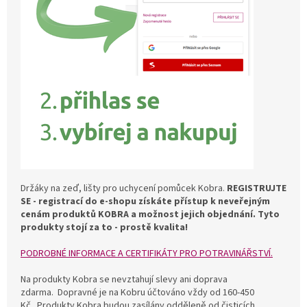
Držáky na zeď, lišty pro uchycení pomůcek Kobra.
REGISTRUJTE
SE - r
egistrací do e-shopu získáte přístup k neveřejným
cenám produktů KOBRA a možnost jejich objednání.
Tyto
produkty stojí za to - prostě kvalita!
PODROBNÉ INFORMACE A CERTIFIKÁTY PRO POTRAVINÁŘSTVÍ.
Na produkty Kobra se nevztahují slevy ani doprava
zdarma. Dopravné je na Kobru účtováno vždy od 160-450
Kč. Produkty Kobra budou zasílány odděleně od čisticích