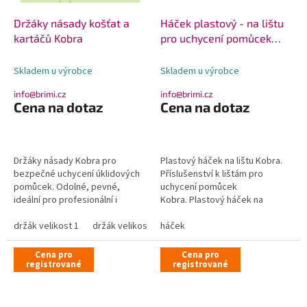
Držáky násady košťat a
Háček plastový - na lištu
kartáčů Kobra
pro uchycení pomůcek
Kobra
Skladem u výrobce
Skladem u výrobce
info@brimi.cz
info@brimi.cz
Cena na dotaz
Cena na dotaz
Držáky násady Kobra pro
Plastový háček na lištu Kobra.
bezpečné uchycení úklidových
Příslušenství k lištám pro
pomůcek. Odolné, pevné,
uchycení pomůcek
ideální pro profesionální i
Kobra. Plastový háček na
domácí...
zavěšení...
držák velikost 1
držák velikost 2
háček
Cena pro
Cena pro
registrované
registrované