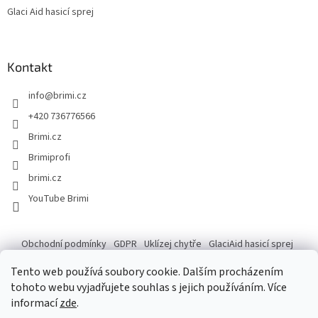
Glaci Aid hasicí sprej
Kontakt
info
@
brimi.cz
+420 736776566
Brimi.cz
Brimiprofi
brimi.cz
YouTube Brimi
Obchodní podmínky
GDPR
Uklízej chytře
GlaciAid hasicí sprej
Ochrana osobních údajů
Reklamace
Tento web používá soubory cookie. Dalším procházením
tohoto webu vyjadřujete souhlas s jejich používáním. Více
informací
zde
.