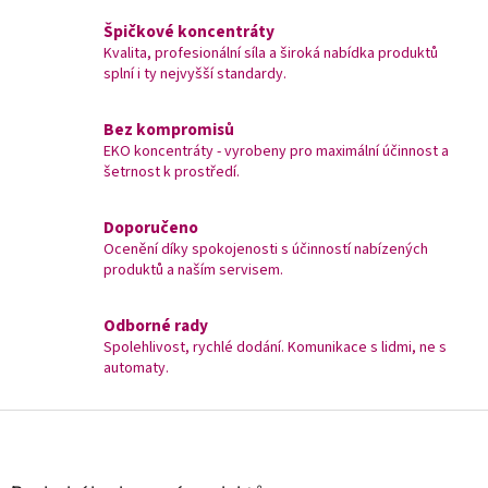
Špičkové koncentráty
Kvalita, profesionální síla a široká nabídka produktů
splní i ty nejvyšší standardy.
Bez kompromisů
EKO koncentráty - vyrobeny pro maximální účinnost a
šetrnost k prostředí.
Doporučeno
Ocenění díky spokojenosti s účinností nabízených
produktů a naším servisem.
Odborné rady
Spolehlivost, rychlé dodání. Komunikace s lidmi, ne s
automaty.
Z
á
p