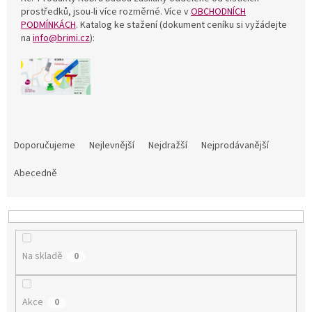
prostředků, jsou-li více rozměrné. Více v
OBCHODNÍCH
PODMÍNKÁCH
. Katalog ke stažení (dokument ceníku si vyžádejte
na
info@brimi.cz
):
Ř
a
Doporučujeme
Nejlevnější
Nejdražší
Nejprodávanější
z
e
Abecedně
n
í
p
r
o
Na skladě
0
d
u
k
Akce
0