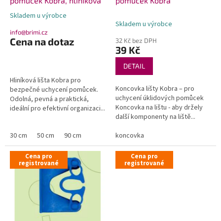
u
pomůcek Kobra, hliníková
pomůcek Kobra
k
Skladem u výrobce
Průměrné
t
Skladem u výrobce
hodnocení
ů
info@brimi.cz
produktu
Cena na dotaz
32 Kč bez DPH
je
39 Kč
5,0
z
DETAIL
5
Hliníková lišta Kobra pro
hvězdiček.
Koncovka lišty Kobra – pro
bezpečné uchycení pomůcek.
uchycení úklidových pomůcek
Odolná, pevná a praktická,
Koncovka na lištu - aby držely
ideální pro efektivní organizaci...
další komponenty na liště...
30 cm
50 cm
90 cm
koncovka
Cena pro
Cena pro
registrované
registrované