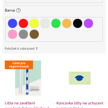
Barva
?
Položek k zobrazení:
7
V
Cena pro
ý
registrované
p
i
s
p
r
o
d
Lišta na zavěšení
Koncovka lišty na uchycení