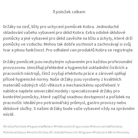
7
položek celkem
O
v
l
Držáky na zeď, lišty pro uchycení pomůcek Kobra. Jednoduché
á
skladování vašeho vybavení pro úklid Kobra. Extra odolné úklidové
d
pomůcky a jiné vybavení pro úklid zavěsíte na lištu a úchyty, které drží
a
pomůcky ve vzduchu. Mohou tak dobře uschnout a zachovávají si svůj
c
tvar a plnou funkčnost. Pro odhalení cen produktů Kobra se registrujte.
í
p
Držáky pomůcek jsou nezbytným vybavením pro každou profesionální
r
provozovnu. Umožňují přehledné a hygienické uskladnění čistících a
v
pracovních nástrojů, čímž zvyšují efektivitu práce a zároveň splňují
k
přísné hygienické normy. Naše držáky jsou vyrobeny z kvalitních
y
materiálů odolných vůči vlhkosti a mechanickému opotřebení. V
v
nabídce najdete univerzální modely i specializované držáky pro
ý
konkrétní pomůcky, které zajišťují snadnou dostupnost a pořádek na
p
pracovišti. Ideální pro potravinářský průmysl, gastro provozy nebo
i
úklidové služby. S našimi držáky bude vaše vybavení vždy na správném
s
místě.
u
#DržákyPomůcek #HygienickéŘešení #ProfesionálníOrganizace #PotravinářskéPomůcky
#ÚklidováVýbava #KvalitníDržáky #ČistotaNaPracovišti #Hygiena #ProGastro #BrimiPomůcky