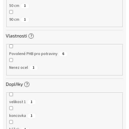
50 cm
1
90 cm
1
Vlastnosti
?
Povolené PHB pro potraviny
6
Nerez ocel
1
Doplňky
?
velikost 1
1
koncovka
1