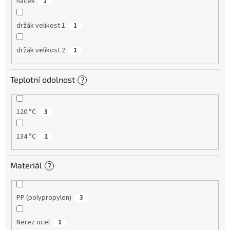
háček
1
držák velikost 1
1
držák velikost 2
1
Teplotní odolnost
?
120 °C
3
134 °C
2
Materiál
?
PP (polypropylen)
3
Nerez ocel
1