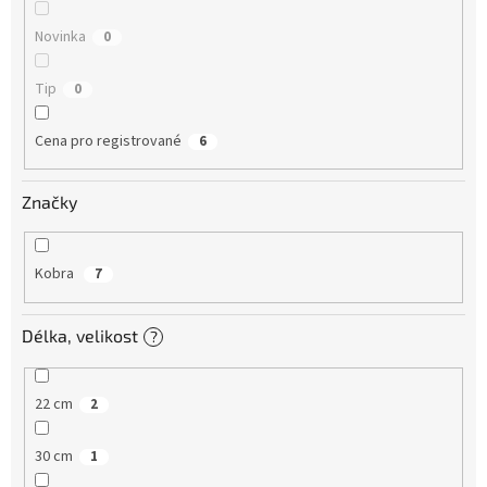
t
ů
Novinka
0
Tip
0
Cena pro registrované
6
Značky
Kobra
7
Délka, velikost
?
22 cm
2
30 cm
1