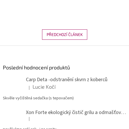
PŘEDCHOZÍ ČLÁNEK
Z
á
p
a
Poslední hodnocení produktů
t
Carp Deta -odstranění skvrn z koberců
í
Lucie Kočí
|
Hodnocení produktu je 5 z 5 hvězdiček.
Skvěle vyčištěná sedačka (s tepovačem)
Xon Forte ekologický čistič grilu a odmašťovač do kuchyně
|
Hodnocení produktu je 5 z 5 hvězdiček.