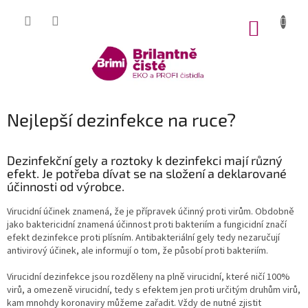
Přejít
na
NÁKUP
obsah
KOŠÍK
Nejlepší dezinfekce na ruce?
Dezinfekční gely a roztoky k dezinfekci mají různý
efekt. Je potřeba dívat se na složení a deklarované
účinnosti od výrobce.
Virucidní účinek znamená, že je přípravek účinný proti virům. Obdobně
jako baktericidní znamená účinnost proti bakteriím a fungicidní značí
efekt dezinfekce proti plísním. Antibakteriální gely tedy nezaručují
antivirový účinek, ale informují o tom, že působí proti bakteriím.
Virucidní dezinfekce jsou rozděleny na plně virucidní, které ničí 100%
virů, a omezeně virucidní, tedy s efektem jen proti určitým druhům virů,
kam mnohdy koronaviry můžeme zařadit. Vždy de nutné zjistit