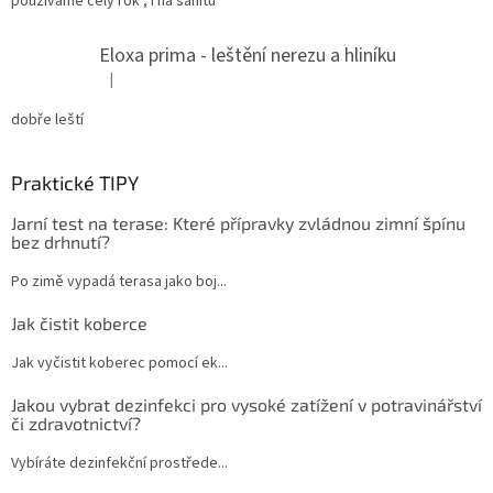
používáme celý rok , i na sanitu
Eloxa prima - leštění nerezu a hliníku
|
Hodnocení produktu je 5 z 5 hvězdiček.
dobře leští
Praktické TIPY
Jarní test na terase: Které přípravky zvládnou zimní špínu
bez drhnutí?
Po zimě vypadá terasa jako boj...
Jak čistit koberce
Jak vyčistit koberec pomocí ek...
Jakou vybrat dezinfekci pro vysoké zatížení v potravinářství
či zdravotnictví?
Vybíráte dezinfekční prostřede...