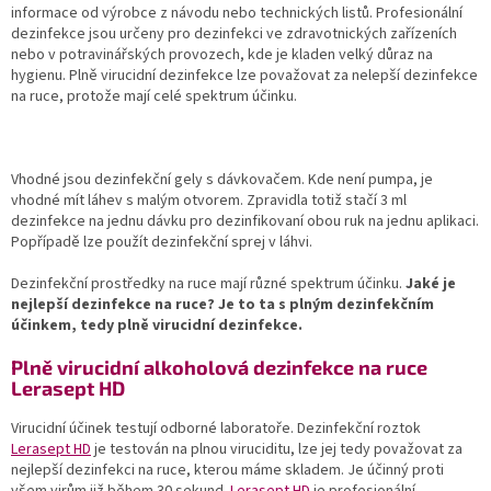
informace od výrobce z návodu nebo technických listů. Profesionální
dezinfekce jsou určeny pro dezinfekci ve zdravotnických zařízeních
nebo v potravinářských provozech, kde je kladen velký důraz na
hygienu. Plně virucidní dezinfekce lze považovat za nelepší dezinfekce
na ruce, protože mají celé spektrum účinku.
Vhodné jsou dezinfekční gely s dávkovačem. Kde není pumpa, je
vhodné mít láhev s malým otvorem. Zpravidla totiž stačí 3 ml
dezinfekce na jednu dávku pro dezinfikovaní obou ruk na jednu aplikaci.
Popřípadě lze použít dezinfekční sprej v láhvi.
Dezinfekční prostředky na ruce mají různé spektrum účinku.
Jaké je
nejlepší dezinfekce na ruce? Je to ta s plným dezinfekčním
účinkem, tedy plně virucidní dezinfekce.
Plně virucidní alkoholová dezinfekce na ruce
Lerasept HD
Virucidní účinek testují odborné laboratoře. Dezinfekční roztok
Lerasept HD
je testován na plnou viruciditu, lze jej tedy považovat za
nejlepší dezinfekci na ruce, kterou máme skladem. Je účinný proti
všem virům již během 30 sekund.
Lerasept HD
je profesionální