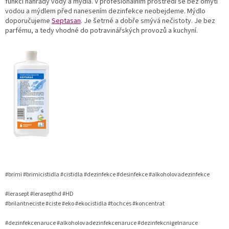
funkci náhrady vody a mýdla. V profesionálním prostředí se bez omytí
vodou a mýdlem před nanesením dezinfekce neobejdeme. Mýdlo
doporučujeme
Septasan
. Je šetrné a dobře smývá nečistoty. Je bez
parfému, a tedy vhodné do potravinářských provozů a kuchyní.
#brimi #brimicistidla #cistidla #dezinfekce #desinfekce #alkoholovadezinfekce
#lerasept #lerasepthd #HD
#brilantneciste #ciste #eko #ekocistidla #tochces #koncentrat
#dezinfekcenaruce #alkoholovadezinfekcenaruce #dezinfekcnigelnaruce