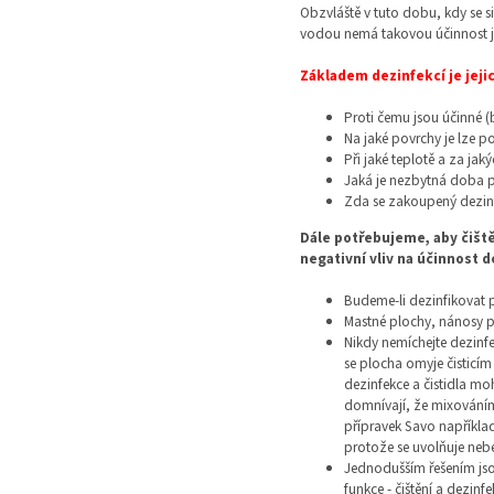
Obzvláště v tuto dobu, kdy se s
vodou nemá takovou účinnost ja
Základem dezinfekcí je jeji
Proti čemu jsou účinné (ba
Na jaké povrchy je lze po
Při jaké teplotě a za ja
Jaká je nezbytná doba 
Zda se zakoupený dezinfe
Dále potřebujeme, aby čiště
negativní vliv na účinnost 
Budeme-li dezinfikovat 
Mastné plochy, nánosy 
Nikdy nemíchejte dezinfe
se plocha omyje čisticí
dezinfekce a čistidla mo
domnívají, že mixováním 
přípravek Savo napříkla
protože se uvolňuje neb
Jednodušším řešením jso
funkce - čištění a dezin