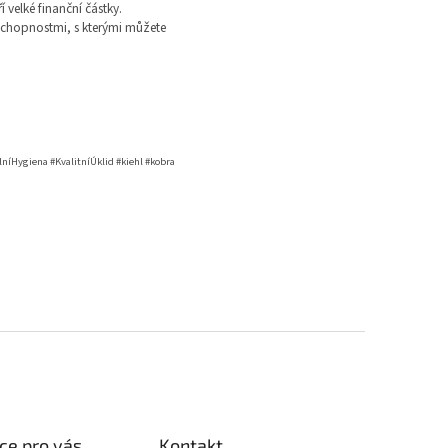
velké finanční částky.
i schopnostmi, s kterými můžete
níHygiena #KvalitníÚklid #kiehl #kobra
ce pro vás
Kontakt