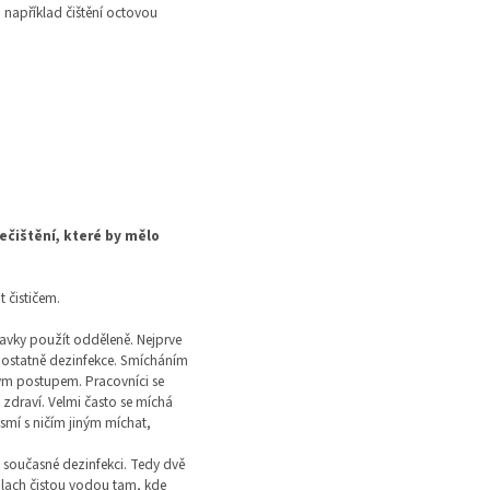
 například čištění octovou
ečištění, které by mělo
 čističem.
pravky použít odděleně. Nejprve
amostatně dezinfekce. Smícháním
vým postupem. Pracovníci se
 zdraví. Velmi často se míchá
smí s ničím jiným míchat,
 současné dezinfekci. Tedy dvě
oplach čistou vodou tam, kde