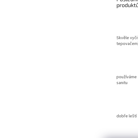
í
produkt
Skvěle vyči
tepovačem
používáme c
sanitu
dobře leští