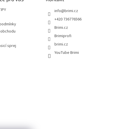
TIPY
info
@
brimi.cz
+420 736776566
 podmínky
Brimi.cz
 obchodu
Brimiprofi
brimi.cz
asicí sprej
YouTube Brimi