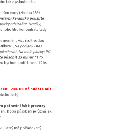
ím tak z jednoho litru
 litrům vody (zhruba 15%
nitární keramiku použijte
anicky odstraňte. Hračky,
ednoho litru koncentrátu tedy
 je nesmíme více ředit vodou
etiketa:
„Na podlahy -
bez
 oplachovat. Na malé plochy: Při
te působit 15 minut.
“
Pro
líku bychom potřebovali 10 ks
 cenu 200-300 Kč budete mít
loobchodech).
pro potravinářské provozy
ní. Doba působení je různá jak
.
toku, který má požadovaný