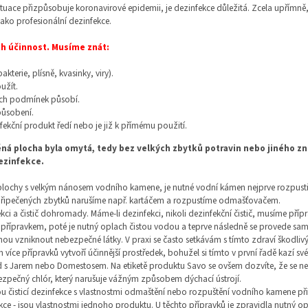
ituace přizpůsobuje koronavirové epidemii, je dezinfekce důležitá. Zcela upřímně,
ko profesionální dezinfekce.
ch účinnost. Musíme znát:
kterie, plísně, kvasinky, viry).
užít.
kých podmínek působí.
působení.
kční produkt ředí nebo je již k přímému použití.
ná plocha byla omytá, tedy bez velkých zbytků potravin nebo jiného zn
dezinfekce.
plochy s velkým nánosem vodního kamene, je nutné vodní kámen nejprve rozpustit
připečených zbytků narušíme např. kartáčem a rozpustíme odmašťovačem.
kci a čistič dohromady. Máme-li dezinfekci, nikoli dezinfekční čistič, musíme pří
m přípravkem, poté je nutný oplach čistou vodou a teprve následně se provede s
hou vzniknout nebezpečné látky. V praxi se často setkávám s tímto zdraví škodli
více přípravků vytvoří účinnější prostředek, bohužel si tímto v první řadě kazí své
d s Jarem nebo Domestosem. Na etiketě produktu Savo se ovšem dozvíte, že se ne
ezpečný chlór, který narušuje vážným způsobem dýchací ústrojí.
u čisticí dezinfekce s vlastnostmi odmaštění nebo rozpuštění vodního kamene při
fekce - jsou vlastnostmi jednoho produktu. U těchto přípravků je zpravidla nutný 