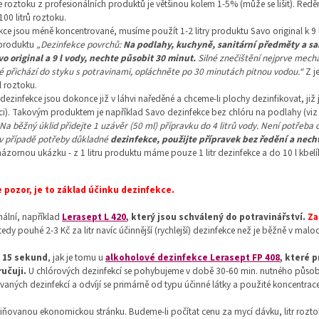
oztoku z profesionálních produktů je většinou kolem 1-5% (může se lišit). Ředěn
00 litrů roztoku.
ce jsou méně koncentrované, musíme použít 1-2 litry produktu Savo original k 9
 produktu
„
Dezinfekce povrchů:
Na podlahy, kuchyně, sanitární předměty a sa
vo original a 9 l vody, nechte působit 30 minut.
Silné znečištění nejprve mech
é přichází do styku s potravinami, opláchněte po 30 minutách pitnou vodou.“
Z j
l roztoku.
ezinfekce jsou dokonce již v láhvi naředěné a chceme-li plochy dezinfikovat, již
i). Takovým produktem je například Savo dezinfekce bez chlóru na podlahy (viz 
 Na běžný úklid přidejte 1 uzávěr (50 ml) přípravku do 4 litrů vody. Není potřeba
 v případě potřeby důkladné
dezinfekce, použijte přípravek bez ředění a nech
názornou ukázku - z 1 litru produktu máme pouze 1 litr dezinfekce a do 10 l kbe
 pozor, je to základ účinku dezinfekce.
nální, například
Lerasept L 420
, který jsou schválený do potravinářství.
Za
tedy pouhé 2-3 Kč za litr navíc účinnější (rychlejší) dezinfekce než je běžně v ma
d
15 sekund
, jak je tomu u
alkoholové dezinfekce Lerasept FP 408
, které 
učuji.
U chlórových dezinfekcí se pohybujeme v době 30-60 min. nutného působe
vaných dezinfekcí a odvíjí se primárně od typu účinné látky a použité koncentrace
zmiňovanou ekonomickou stránku. Budeme-li počítat cenu za mycí dávku, litr roz