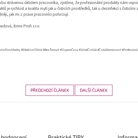
obu strávenou úklidem pracovníka, zjistíme, že profesionální produkty nám uspoří 
 je rychlost a kvalita mytí jak u čisticích prostředků, tak u dezinfekcí s čisticím
adněji, jak mi z praxe pracovníci potvrzují.
dová, Brimi Profi s.r.o.
isticíProstředky #EfektivníÚklid #BezŠmouh #ÚsporaČasu #SilnéČističe #ČistáDomácnost #Profesionál
PŘEDCHOZÍ ČLÁNEK
DALŠÍ ČLÁNEK
 hodnocení
Praktické TIPY
Informa