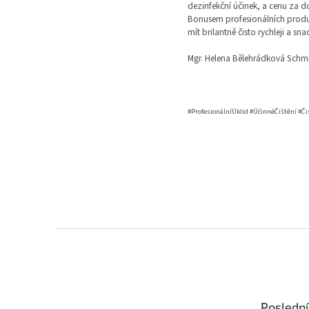
dezinfekční účinek, a cenu za d
Bonusem profesionálních produktů
mít brilantně čisto rychleji a sn
Mgr. Helena Bělehrádková Schmie
#ProfesionálníÚklid #ÚčinnéČištění #Č
Z
á
p
a
t
Poslední