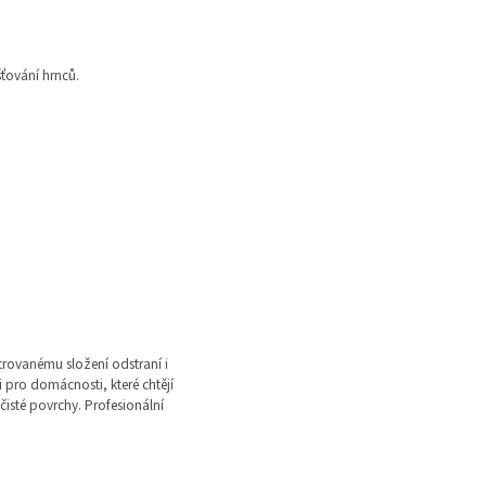
ťování hrnců.
trovanému složení odstraní i
i pro domácnosti, které chtějí
 čisté povrchy. Profesionální