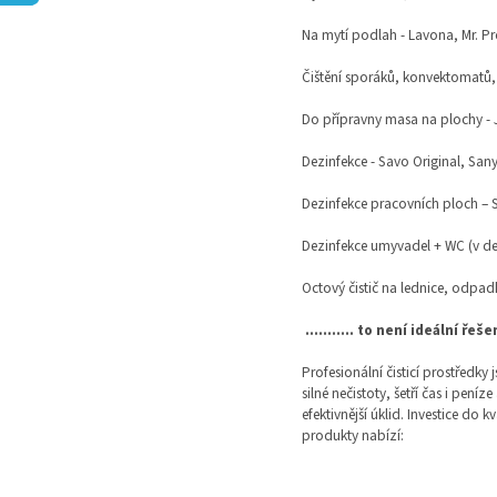
Na mytí podlah - Lavona, Mr. Pr
Čištění sporáků, konvektomatů,
Do přípravny masa na plochy - 
Dezinfekce - Savo Original, Sany
Dezinfekce pracovních ploch – S
Dezinfekce umyvadel + WC (v de
Octový čistič na lednice, odpad
........... to není ideální řeše
Profesionální čisticí prostředk
silné nečistoty, šetří čas i pen
efektivnější úklid. Investice do 
produkty nabízí: