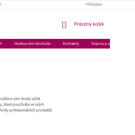
OCENÍ OBCHODU
REKLAMACE
GLACI AID HASICÍ SPREJ
Přihlášení
NÁKUPNÍ
Prázdný košík
KOŠÍK
PY
Hodnocení obchodu
Kontakty
Doprava a podmínky
řinášíme vám široký výčet
y, které používáte ve svých
výhody profesionálních produktů.