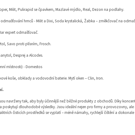
oper, Milit, Pulirapid se čpavkem, Mazlavé mýdlo, Real, Dezon na podlahy.
 odmašťování hrnců - Milit a Dixi, Soda krystalická, Žabka – změkčovač na odmaš
Jar expert odmašťovač.
tol, Savo proti plísním, Frosch.
anytol, Desprej a Alcodes.
nní místnosti) - Domestos
kové koše, obklady a vodovodní baterie. Mytí oken – Clin, Iron.
ní.
y jsou navrženy tak, aby byly účinnější než běžné produkty z obchodů. Díky koncen
íze a poskytují dlouhodobé výsledky. Jsou ideální nejen pro firmy a provozovny, ale 
kvalitních čisticích prostředků se vyplatí – méně námahy, rychlejší čištění a dokonale