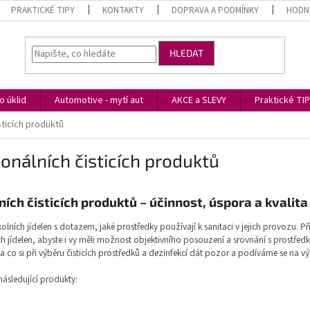
PRAKTICKÉ TIPY
KONTAKTY
DOPRAVA A PODMÍNKY
HODN
HLEDAT
 úklid
Automotive - mytí aut
AKCE a SLEVY
Praktické TI
sticích produktů
onálních čisticích produktů
ích čisticích produktů – účinnost, úspora a kvalita
kolních jídelen s dotazem, jaké prostředky používají k sanitaci v jejich provozu. P
h jídelen, abyste i vy měli možnost objektivního posouzení a srovnání s prostředk
 co si při výběru čisticích prostředků a dezinfekcí dát pozor a podíváme se na 
ásledující produkty: