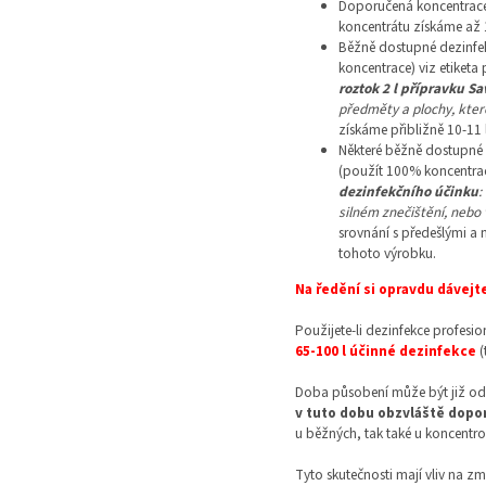
Doporučená koncentrace r
koncentrátu získáme až 1
Běžně dostupné dezinfek
koncentrace) viz etiketa
roztok 2 l přípravku Sa
předměty a plochy, kter
získáme přibližně 10-11 
Některé běžně dostupné d
(použít 100% koncentrac
dezinfekčního účinku
:
silném znečištění, nebo
srovnání s předešlými a 
tohoto výrobku.
Na ředění si opravdu dávejte
Použijete-li dezinfekce profesio
65-100 l účinné dezinfekce
(
Doba působení může být již o
v tuto dobu obzvláště dopor
u běžných, tak také u koncentro
Tyto skutečnosti mají vliv na 