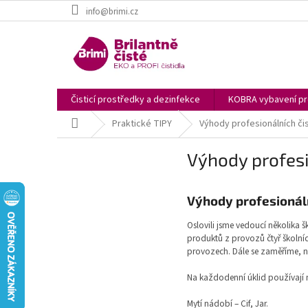
Přejít
info@brimi.cz
na
obsah
Čisticí prostředky a dezinfekce
KOBRA vybavení pro
Domů
Praktické TIPY
Výhody profesionálních či
Výhody profesi
Výhody profesionáln
Oslovili jsme vedoucí několika š
produktů z provozů čtyř školníc
provozech. Dále se zaměříme, na
Na každodenní úklid používají n
Mytí nádobí – Cif, Jar.