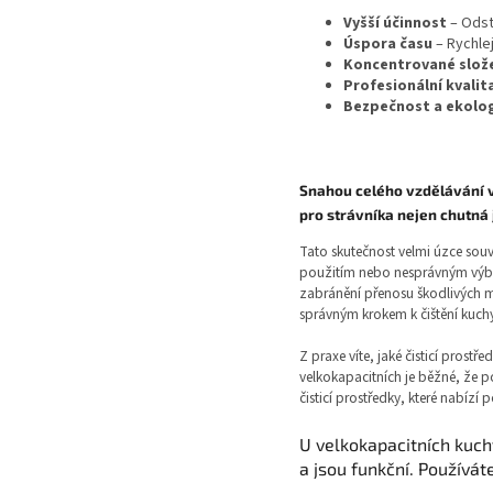
Vyšší účinnost
– Odst
Úspora času
– Rychlej
Koncentrované slož
Profesionální kvalit
Bezpečnost a ekolo
Snahou celého vzdělávání v 
pro strávníka nejen chutná j
Tato skutečnost velmi úzce souv
použitím nebo nesprávným výběr
zabránění přenosu škodlivých m
správným krokem k čištění kuchy
Z praxe víte, jaké čisticí prost
velkokapacitních je běžné, že po
čisticí prostředky, které nabíz
U velkokapacitních kuchy
a jsou funkční. Používát