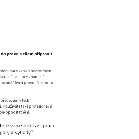
 do praxe s cílem připravit
. Kontaminace vzniká nevhodným
rovedená sanitace znamená
travinářských provozů je proto
a především v těch
ní. Používáte také profesionální
voje opodstatnění.
teré vám šetří čas, práci
spory a výhody?