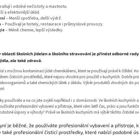
raňují i odolné nečistoty a mastnotu.
ší a efektivnější úklid.
ení
– Menší spotřeba, delší výdrž.
a
– Používají je hotely, restaurace i průmyslové provozy.
gie
– Méně chemie, lepší výsledky.
oblasti školních jídelen a školního stravování je přinést odborné rady
ídla, ale také zdravá.
isí s možnou kontaminací jídel chemikáliemi, které se používají právě k čištění
em čisticích prostředků, které nejsou vhodné pro použití v kuchyních. Dobře p
ikroorganismů a také chemických látek z úklidu. Výběr produktů vhodných do po
ní.
ředky používáte a na co jste zvyklí například i z domácnosti. Ve školních kuchyních 
užíváte profesionální vybavení a přístroje, které vám šetří čas, práci a jsou funkč
í podobné úspory a výhody? Právě ve školních kuchyních má výběr těchto čistidel s
ní je běžné, že používáte profesionální vybavení a přístroje, k
e také profesionální čisticí prostředky, které nabízí podobné ú