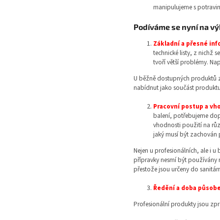
manipulujeme s potravi
Podíváme se nyní na výh
Základní a přesné inf
technické listy, z nichž
tvoří větší problémy. N
U běžně dostupných produktů z 
nabídnut jako součást produktu 
Pracovní postup a vh
balení, potřebujeme dopl
vhodnosti použití na růz
jaký musí být zachován 
Nejen u profesionálních, ale i
přípravky nesmí být používány 
přestože jsou určeny do sanitár
Ředění a doba působ
Profesionální produkty jsou zpra