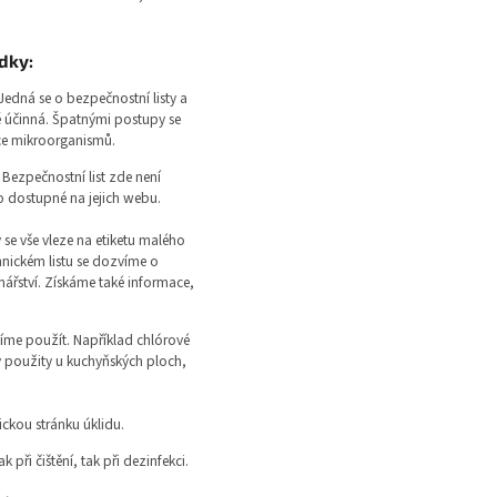
edky:
Jedná se o bezpečnostní listy a
ně účinná. Špatnými postupy se
nce mikroorganismů.
ezpečnostní list zde není
o dostupné na jejich webu.
se vše vleze na etiketu malého
hnickém listu se dozvíme o
nářství. Získáme také informace,
íme použít. Například chlórové
 použity u kuchyňských ploch,
ickou stránku úklidu.
při čištění, tak při dezinfekci.