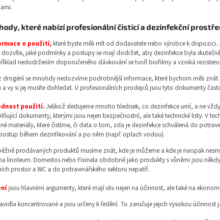
nami.
ody, které nabízí profesionální čisticí a dezinfekční prostř
ormace o použití,
které byste měli mít od dodavatele nebo výrobce k dispozici. 
 se dozvíte, jaké podmínky a postupy se mají dodržet, aby dezinfekce byla skuteč
apříklad nedodržením doporučeného dávkování se tvoří biofilmy a vzniká reziste
drogérií se mnohdy nedozvíme podrobnější informace, které bychom měli znát. B
a vy si jej musíte dohledat. U profesionálních prodejců jsou tyto dokumenty čast
odnost použití.
Jelikož sledujeme mnoho hledisek, co dezinfekce umí, a ne vždy 
ňující dokumenty, kterými jsou nejen bezpečnostní, ale také technické listy. V tec
né materiály, které čistíme, či data o tom, zda je dezinfekce schválená do potravi
postup během dezinfikování a po něm (např. oplach vodou).
 u běžně prodávaných produktů musíme znát, kde je můžeme a kde je naopak nesm
na linoleum. Domestos nebo Fixinela obdobně jako produkty s vůněmi jsou někdy
ních prostor a WC a do potravinářského sektoru nepatří.
ení
jsou hlavními argumenty, které mají vliv nejen na účinnost, ale také na ekonom
vidla koncentrované a jsou určeny k ředění. To zaručuje jejich vysokou účinnost jak 