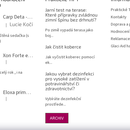
ů
Jarní test na terase:
Praktické 
Které přípravky zvládnou
Carp Deta -odstranění skvrn z koberců
Kontakty
zimní špínu bez drhnutí?
Lucie Kočí
Doprava a
|
Hodnocení produktu je 5 z 5 hvězdiček.
Po zimě vypadá terasa jako
Hodnocení
štěná sedačka (s
boj...
Reklamace
)
Glaci Aid h
Jak čistit koberce
Xon Forte ekologický čistič grilu a odmašťovač do kuchyně
Jak vyčistit koberec pomocí
|
ek...
Hodnocení produktu je 5 z 5 hvězdiček.
elý rok , i na
Jakou vybrat dezinfekci
pro vysoké zatížení v
potravinářství či
zdravotnictví?
Eloxa prima - leštění nerezu a hliníku
|
Vybíráte dezinfekční
Hodnocení produktu je 5 z 5 hvězdiček.
prostřede...
ARCHIV