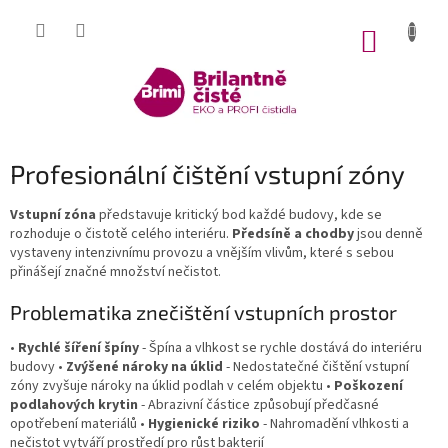
Přejít
na
NÁKUP
obsah
KOŠÍK
Profesionální čištění vstupní zóny
Vstupní zóna
představuje kritický bod každé budovy, kde se
rozhoduje o čistotě celého interiéru.
Předsíně a chodby
jsou denně
vystaveny intenzivnímu provozu a vnějším vlivům, které s sebou
přinášejí značné množství nečistot.
Problematika znečištění vstupních prostor
•
Rychlé šíření špíny
- Špína a vlhkost se rychle dostává do interiéru
budovy •
Zvýšené nároky na úklid
- Nedostatečné čištění vstupní
zóny zvyšuje nároky na úklid podlah v celém objektu •
Poškození
podlahových krytin
- Abrazivní částice způsobují předčasné
opotřebení materiálů •
Hygienické riziko
- Nahromadění vlhkosti a
nečistot vytváří prostředí pro růst bakterií