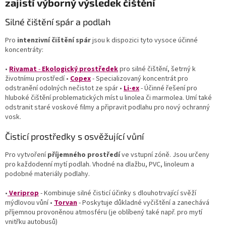
zajistí výborný výsledek čištění
Silné čištění spár a podlah
Pro
intenzivní čištění spár
jsou k dispozici tyto vysoce účinné
koncentráty:
•
Rivamat
-
Ekologický prostředek
pro silné čištění, šetrný k
životnímu prostředí •
Copex
- Specializovaný koncentrát pro
odstranění odolných nečistot ze spár •
Li-ex
- Účinné řešení pro
hluboké čištění problematických míst u linolea či marmolea. Umí také
odstranit staré voskové filmy a připravit podlahu pro nový ochranný
vosk.
Čisticí prostředky s osvěžující vůní
Pro vytvoření
příjemného prostředí
ve vstupní zóně. Jsou určeny
pro každodenní mytí podlah. Vhodné na dlažbu, PVC, linoleum a
podobné materiály podlahy.
•
Veriprop
- Kombinuje silné čisticí účinky s dlouhotrvající svěží
mýdlovou vůní •
Torvan
- Poskytuje důkladné vyčištění a zanechává
příjemnou provoněnou atmosféru (je oblíbený také např. pro mytí
vnitřku autobusů)