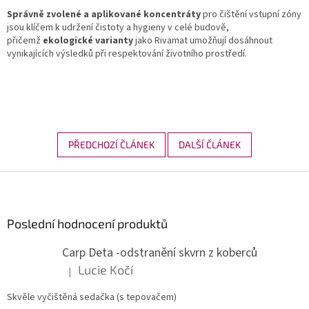
Správně zvolené a aplikované koncentráty
pro čištění vstupní zóny
jsou klíčem k udržení čistoty a hygieny v celé budově,
přičemž
ekologické varianty
jako Rivamat umožňují dosáhnout
vynikajících výsledků při respektování životního prostředí.
PŘEDCHOZÍ ČLÁNEK
DALŠÍ ČLÁNEK
Z
á
p
a
Poslední hodnocení produktů
t
Carp Deta -odstranění skvrn z koberců
í
Lucie Kočí
|
Hodnocení produktu je 5 z 5 hvězdiček.
Skvěle vyčištěná sedačka (s tepovačem)