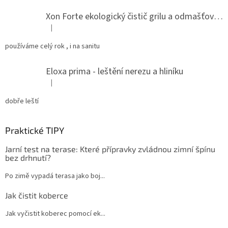
Xon Forte ekologický čistič grilu a odmašťovač do kuchyně
|
Hodnocení produktu je 5 z 5 hvězdiček.
používáme celý rok , i na sanitu
Eloxa prima - leštění nerezu a hliníku
|
Hodnocení produktu je 5 z 5 hvězdiček.
dobře leští
Praktické TIPY
Jarní test na terase: Které přípravky zvládnou zimní špínu
bez drhnutí?
Po zimě vypadá terasa jako boj...
Jak čistit koberce
Jak vyčistit koberec pomocí ek...