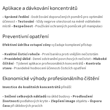
Aplikace a dávkování koncentrátů
•
Správné ředění
- Dodržování doporučených poměrů pro optimální
účinnost •
Testování
- Vždy nejprve otestovat na méně viditelném
místě •
Bezpečnost
- Používání ochranných pomůcek při manipulaci
Preventivní opatření
Efektivní údržba vstupní zóny
vyžaduje komplexní přístup:
•
Kvalitní čisticí rohože
- První bariéra proti vnějším nečistotám
•
Pravidelný úklid
- Denní odstranění povrchových nečistot •
Hluboké
čištění
- Týdenní aplikace profesionálních koncentrátů •
Kontrola
stavu
- Pravidelné hodnocení účinnosti čisticích opatření
Ekonomické výhody profesionálního čištění
Investice do kvalitních koncentrátů
přináší:
•
Snížení celkových nákladů
na úklid budovy •
Prodloužení
životnosti
podlahových krytin •
Zlepšení image
objektu •
Úsporu
času
při úklidových pracích