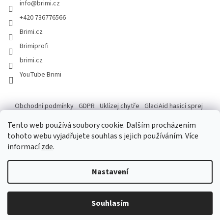
info
@
brimi.cz
+420 736776566
Brimi.cz
Brimiprofi
brimi.cz
YouTube Brimi
Obchodní podmínky
GDPR
Uklízej chytře
GlaciAid hasicí sprej
Ochrana osobních údajů
Reklamace
Tento web používá soubory cookie. Dalším procházením
tohoto webu vyjadřujete souhlas s jejich používáním. Více
informací
zde
.
Vytvořil Shoptet
Po následující dny do 14.8. máme ve skladu záskok, který na tempo
Nastavení
našeho skladníka nemá, ale zdatně se k tomu blíží. Pokud tedy vaše
objednávka dorazí o chloupek později, věřte, že na ní makáme, jen
možná s mapou v ruce. Máte-li dotazy, prosím raději piště e-mail, aby
Copyright 2026
Brimi
. Všechna práva vyhrazena.
Upravit nastavení
vše klaplo a měli jste báječně čisto i v tyto letní dny. Děkujeme Vám za
Souhlasím
cookies
trpělivost a shovívavost.