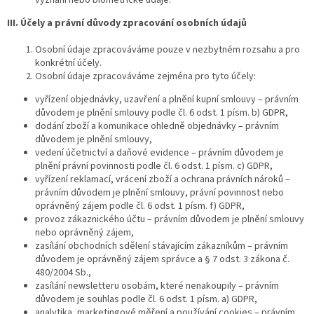
III. Účely a právní důvody zpracování osobních údajů
Osobní údaje zpracováváme pouze v nezbytném rozsahu a pro
konkrétní účely.
Osobní údaje zpracováváme zejména pro tyto účely:
vyřízení objednávky, uzavření a plnění kupní smlouvy – právním
důvodem je plnění smlouvy podle čl. 6 odst. 1 písm. b) GDPR,
dodání zboží a komunikace ohledně objednávky – právním
důvodem je plnění smlouvy,
vedení účetnictví a daňové evidence – právním důvodem je
plnění právní povinnosti podle čl. 6 odst. 1 písm. c) GDPR,
vyřízení reklamací, vrácení zboží a ochrana právních nároků –
právním důvodem je plnění smlouvy, právní povinnost nebo
oprávněný zájem podle čl. 6 odst. 1 písm. f) GDPR,
provoz zákaznického účtu – právním důvodem je plnění smlouvy
nebo oprávněný zájem,
zasílání obchodních sdělení stávajícím zákazníkům – právním
důvodem je oprávněný zájem správce a § 7 odst. 3 zákona č.
480/2004 Sb.,
zasílání newsletteru osobám, které nenakoupily – právním
důvodem je souhlas podle čl. 6 odst. 1 písm. a) GDPR,
analytika, marketingové měření a používání cookies – právním