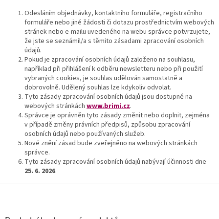
Odesláním objednávky, kontaktního formuláře, registračního
formuláře nebo jiné žádosti či dotazu prostřednictvím webových
stránek nebo e-mailu uvedeného na webu správce potvrzujete,
že jste se seznámil/a s těmito zásadami zpracování osobních
údajů.
Pokud je zpracování osobních údajů založeno na souhlasu,
například při přihlášení k odběru newsletteru nebo při použití
vybraných cookies, je souhlas udělován samostatně a
dobrovolně. Udělený souhlas lze kdykoliv odvolat.
Tyto zásady zpracování osobních údajů jsou dostupné na
webových stránkách
www.brimi.cz
.
Správce je oprávněn tyto zásady změnit nebo doplnit, zejména
v případě změny právních předpisů, způsobu zpracování
osobních údajů nebo používaných služeb.
Nové znění zásad bude zveřejněno na webových stránkách
správce.
Tyto zásady zpracování osobních údajů nabývají účinnosti dne
25. 6. 2026
.
Z
á
p