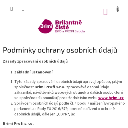
Přejít
na
NÁKUP
obsah
KOŠÍK
Podmínky ochrany osobních údajů
Zásady zpracování osobních údajů
Základní ustanovení
Tyto zásady zpracování osobních údajů upravují způsob, jakým
společnost
Brimi Profi s.r.o.
zpracovává osobní údaje
zákazníků, návštěvníků webových stránek a dalších osob, které
se společností komunikují prostřednictvím webu
www.brimi.cz
.
Správcem osobních údajů podle čl. 4 bodu 7 nařízení Evropského
parlamentu a Rady EU 2016/679, obecné nařízení o ochraně
osobních údajů, dále jen „GDPR“, je:
Brimi Profi s.r.o.