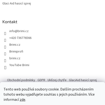
Glaci Aid hasicí sprej
Kontakt
info
@
brimi.cz
+420 736776566
Brimi.cz
Brimiprofi
brimi.cz
YouTube Brimi
Obchodní podmínky
GDPR
Uklízej chytře
GlaciAid hasicí sprej
Ochrana osobních údajů
Reklamace
Tento web používá soubory cookie. Dalším procházením
tohoto webu vyjadřujete souhlas s jejich používáním. Více
informací
zde
.