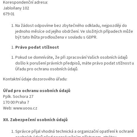
Korespondenční adresa:
Jabloňany 102
679 01
Na žádost odpovíme bez zbytečného odkladu, nejpozději do
jednoho měsíce od jejího obdržení. Ve složitých případech může
být tato lhůta prodloužena v souladu s GDPR.
Právo podat stížnost
Pokud se domníváte, že při zpracování Vašich osobních údajů
došlo k porušení právních předpisů, máte právo podat stížnost u
Úřadu pro ochranu osobních údajů.
Kontaktní údaje dozorového úřadu:
Úřad pro ochranu osobních údajů
Pplk. Sochora 27
170 00 Praha 7
Web: www.uoou.cz
XII. Zabezpečení osobních údajů
Správce přijal vhodná technická a organizační opatření k ochraně