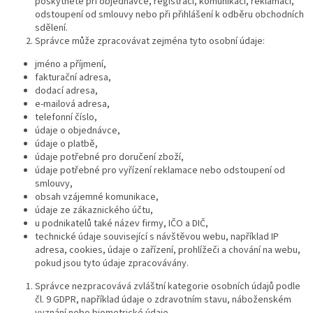
poskytnete při objednávce, registraci, komunikaci, reklamaci,
odstoupení od smlouvy nebo při přihlášení k odběru obchodních
sdělení.
Správce může zpracovávat zejména tyto osobní údaje:
jméno a příjmení,
fakturační adresa,
dodací adresa,
e-mailová adresa,
telefonní číslo,
údaje o objednávce,
údaje o platbě,
údaje potřebné pro doručení zboží,
údaje potřebné pro vyřízení reklamace nebo odstoupení od
smlouvy,
obsah vzájemné komunikace,
údaje ze zákaznického účtu,
u podnikatelů také název firmy, IČO a DIČ,
technické údaje související s návštěvou webu, například IP
adresa, cookies, údaje o zařízení, prohlížeči a chování na webu,
pokud jsou tyto údaje zpracovávány.
Správce nezpracovává zvláštní kategorie osobních údajů podle
čl. 9 GDPR, například údaje o zdravotním stavu, náboženském
vyznání nebo biometrické údaje.