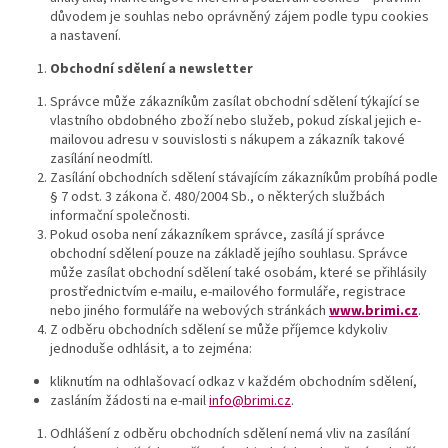
důvodem je souhlas nebo oprávněný zájem podle typu cookies
a nastavení.
Obchodní sdělení a newsletter
Správce může zákazníkům zasílat obchodní sdělení týkající se
vlastního obdobného zboží nebo služeb, pokud získal jejich e-
mailovou adresu v souvislosti s nákupem a zákazník takové
zasílání neodmítl.
Zasílání obchodních sdělení stávajícím zákazníkům probíhá podle
§ 7 odst. 3 zákona č. 480/2004 Sb., o některých službách
informační společnosti.
Pokud osoba není zákazníkem správce, zasílá jí správce
obchodní sdělení pouze na základě jejího souhlasu. Správce
může zasílat obchodní sdělení také osobám, které se přihlásily
prostřednictvím e-mailu, e-mailového formuláře, registrace
nebo jiného formuláře na webových stránkách
www.brimi.cz
.
Z odběru obchodních sdělení se může příjemce kdykoliv
jednoduše odhlásit, a to zejména:
kliknutím na odhlašovací odkaz v každém obchodním sdělení,
zasláním žádosti na e-mail
info@brimi.cz
.
Odhlášení z odběru obchodních sdělení nemá vliv na zasílání