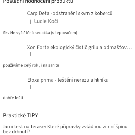
a
Poslední hodnocení produktů
t
Carp Deta -odstranění skvrn z koberců
í
Lucie Kočí
|
Hodnocení produktu je 5 z 5 hvězdiček.
Skvěle vyčištěná sedačka (s tepovačem)
Xon Forte ekologický čistič grilu a odmašťovač do kuchyně
|
Hodnocení produktu je 5 z 5 hvězdiček.
používáme celý rok , i na sanitu
Eloxa prima - leštění nerezu a hliníku
|
Hodnocení produktu je 5 z 5 hvězdiček.
dobře leští
Praktické TIPY
Jarní test na terase: Které přípravky zvládnou zimní špínu
bez drhnutí?