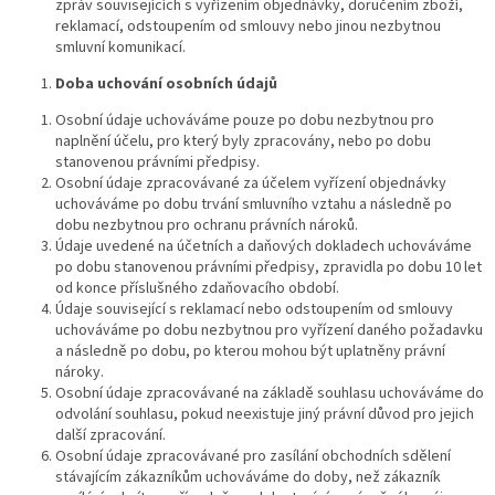
zpráv souvisejících s vyřízením objednávky, doručením zboží,
reklamací, odstoupením od smlouvy nebo jinou nezbytnou
smluvní komunikací.
Doba uchování osobních údajů
Osobní údaje uchováváme pouze po dobu nezbytnou pro
naplnění účelu, pro který byly zpracovány, nebo po dobu
stanovenou právními předpisy.
Osobní údaje zpracovávané za účelem vyřízení objednávky
uchováváme po dobu trvání smluvního vztahu a následně po
dobu nezbytnou pro ochranu právních nároků.
Údaje uvedené na účetních a daňových dokladech uchováváme
po dobu stanovenou právními předpisy, zpravidla po dobu 10 let
od konce příslušného zdaňovacího období.
Údaje související s reklamací nebo odstoupením od smlouvy
uchováváme po dobu nezbytnou pro vyřízení daného požadavku
a následně po dobu, po kterou mohou být uplatněny právní
nároky.
Osobní údaje zpracovávané na základě souhlasu uchováváme do
odvolání souhlasu, pokud neexistuje jiný právní důvod pro jejich
další zpracování.
Osobní údaje zpracovávané pro zasílání obchodních sdělení
stávajícím zákazníkům uchováváme do doby, než zákazník