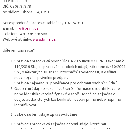
IČO: 08787379
DIČ: CZ08787379
se sídlem: Obora 114, 679 01
Korespondenční adresa: Jabloňany 102, 679 01
E-mail:
info@brimi.cz
Telefon: +420 736 776 566
Webové stránky:
www.brimi.cz
dále jen „správce“.
Správce zpracovává osobní údaje v souladu s GDPR, zákonem č.
110/2019 Sb., o zpracování osobních údajů, zákonem č. 480/2004
Sb., o některých službách informační společnosti, a dalšími
souvisejícími právními předpisy.
Správce nejmenoval pověřence pro ochranu osobních údajů.
Osobními údaji se rozumí veškeré informace o identifikované
nebo identifikovatelné fyzické osobě. Jedná se zejména o
údaje, podle kterých lze konkrétní osobu přímo nebo nepřímo
identifikovat.
Jaké osobní údaje zpracováváme
Správce zpracovává zejména osobní údaje, které mu