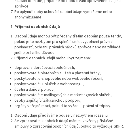
zasílání odmítne, případně po dobu trvání oprávněného zájmu
správce.
Po uplynutí doby uchování osobní údaje vymažeme nebo
anonymizujeme.
Příjemci osobních údajů
Osobní údaje mohou být předány třetím osobám pouze tehdy,
pokud je to nezbytné pro splnění smlouvy, plnění právních
povinností, ochranu právních nároků správce nebo na základě
jiného právního důvodu.
Příjemci osobních údajů mohou být zejména:
dopravci a doručovací společnosti,
poskytovatelé platebních služeb a platební brány,
poskytovatel e-shopového nebo webového řešení,
poskytovatelé IT služeb a webhostingu,
účetní a daňoví poradci,
poskytovatelé e-mailingových a marketingových služeb,
osoby zajišťující zákaznickou podporu,
orgány veřejné moci, pokud to vyžadují právní předpisy.
Osobní údaje předáváme pouze v nezbytném rozsahu.
Se zpracovateli osobních údajů máme uzavřeny příslušné
smlouvy o zpracování osobních údajů, pokud to vyžaduje GDPR.