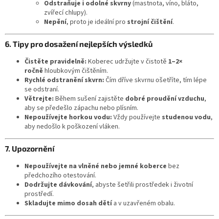
Odstraňuje i odolné skvrny
(mastnota, víno, bláto,
zvířecí chlupy).
Nepění
, proto je ideální pro
strojní čištění
.
6. Tipy pro dosažení nejlepších výsledků
Čistěte pravidelně:
Koberec udržujte v čistotě
1–2×
ročně
hloubkovým čištěním.
Rychlé odstranění skvrn:
Čím dříve skvrnu ošetříte, tím lépe
se odstraní.
Větrejte:
Během sušení zajistěte
dobré proudění vzduchu
,
aby se předešlo zápachu nebo plísním.
Nepoužívejte horkou vodu:
Vždy používejte
studenou vodu
,
aby nedošlo k poškození vláken.
7. Upozornění
Nepoužívejte na vlněné nebo jemné koberce
bez
předchozího otestování.
Dodržujte dávkování
, abyste šetřili prostředek i životní
prostředí.
Skladujte mimo dosah dětí
a v uzavřeném obalu.