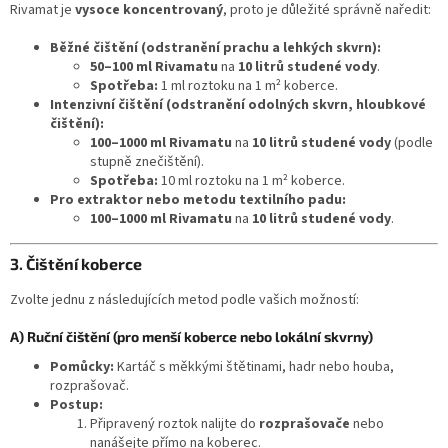
Rivamat je
vysoce koncentrovaný
, proto je důležité správně naředit:
Běžné čištění (odstranění prachu a lehkých skvrn):
50–100 ml Rivamatu
na
10 litrů studené vody
.
Spotřeba:
1 ml roztoku na 1 m² koberce.
Intenzivní čištění (odstranění odolných skvrn, hloubkové
čištění):
100–1000 ml Rivamatu
na
10 litrů studené vody
(podle
stupně znečištění).
Spotřeba:
10 ml roztoku na 1 m² koberce.
Pro extraktor nebo metodu textilního padu:
100–1000 ml Rivamatu
na
10 litrů studené vody
.
3. Čištění koberce
Zvolte jednu z následujících metod podle vašich možností:
A) Ruční čištění (pro menší koberce nebo lokální skvrny)
Pomůcky:
Kartáč s měkkými štětinami, hadr nebo houba,
rozprašovač.
Postup:
Připravený roztok nalijte do
rozprašovače
nebo
nanášejte přímo na koberec.