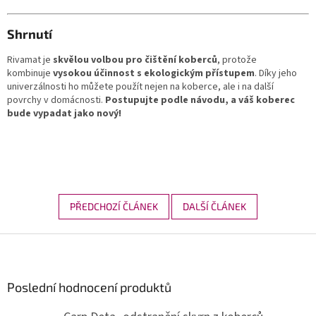
Shrnutí
Rivamat je
skvělou volbou pro čištění koberců
, protože
kombinuje
vysokou účinnost s ekologickým přístupem
. Díky jeho
univerzálnosti ho můžete použít nejen na koberce, ale i na další
povrchy v domácnosti.
Postupujte podle návodu, a váš koberec
bude vypadat jako nový!
PŘEDCHOZÍ ČLÁNEK
DALŠÍ ČLÁNEK
Z
á
p
a
Poslední hodnocení produktů
t