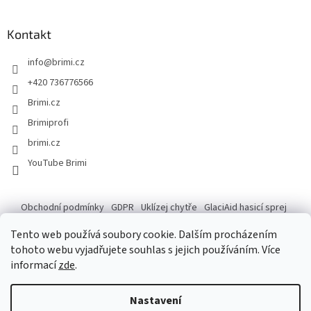
Kontakt
info
@
brimi.cz
+420 736776566
Brimi.cz
Brimiprofi
brimi.cz
YouTube Brimi
Obchodní podmínky
GDPR
Uklízej chytře
GlaciAid hasicí sprej
Ochrana osobních údajů
Reklamace
Tento web používá soubory cookie. Dalším procházením
tohoto webu vyjadřujete souhlas s jejich používáním. Více
informací
zde
.
Vytvořil Shoptet
Po následující dny do 14.8. máme ve skladu záskok, který na tempo
Nastavení
našeho skladníka nemá, ale zdatně se k tomu blíží. Pokud tedy vaše