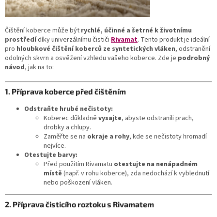
Čištění koberce může být
rychlé, účinné a šetrné k životnímu
prostředí
díky univerzálnímu čističi
Rivamat
. Tento produkt je ideální
pro
hloubkové čištění koberců ze syntetických vláken
, odstranění
odolných skvrn a osvěžení vzhledu vašeho koberce. Zde je
podrobný
návod
, jak na to:
1. Příprava koberce před čištěním
Odstraňte hrubé nečistoty:
Koberec důkladně
vysajte
, abyste odstranili prach,
drobky a chlupy.
Zaměřte se na
okraje a rohy
, kde se nečistoty hromadí
nejvíce.
Otestujte barvy:
Před použitím Rivamatu
otestujte na nenápadném
místě
(např. v rohu koberce), zda nedochází k vyblednutí
nebo poškození vláken.
2. Příprava čisticího roztoku s Rivamatem