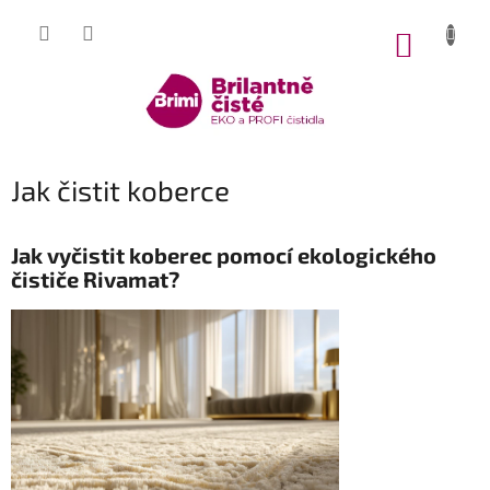
Přejít
na
NÁKUP
obsah
KOŠÍK
Jak čistit koberce
Jak vyčistit koberec pomocí ekologického
čističe Rivamat?