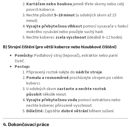
Kartáčem nebo houbou
jemně třete skvrny nebo celý
povrch koberce.
Nechte působit
5–10 minut
(u odolných skvrn až 15
minut).
Vysajte přebytečnou vlhkost
pomocí vysavače s funkcí
mokrého vysávání nebo použijte suchý hadr.
Nechte koberec
zcela vyschnout
(ideálně 6–12 hodin).
B) Strojní čištění (pro větší koberce nebo hloubkové čištění)
Pomůcky:
Podlahový stroj (tepovač), extraktor nebo parní
čistič.
Postup:
Připravený roztok nalijte do
nádrže stroje
.
Pomalu a rovnoměrně
procházejte strojem po celém
koberci.
U odolných skvrn
zastavte a nechte roztok
působit
několik minut.
Vysajte přebytečnou vodu
pomocí extraktoru nebo
nechte koberec přirozeně vyschnout.
Důležité:
Zajistěte
dobré větrání
během sušení.
4. Dokončovací práce