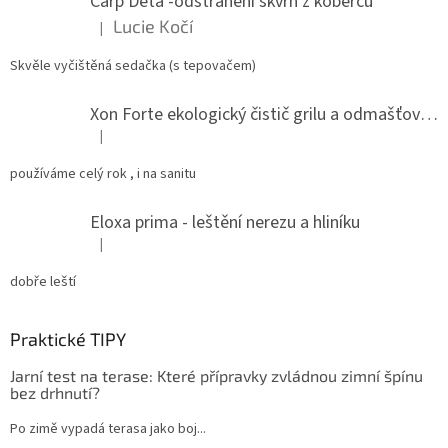
Carp Deta -odstranění skvrn z koberců
í
Lucie Kočí
|
Hodnocení produktu je 5 z 5 hvězdiček.
Skvěle vyčištěná sedačka (s tepovačem)
Xon Forte ekologický čistič grilu a odmašťovač do kuchyně
|
Hodnocení produktu je 5 z 5 hvězdiček.
používáme celý rok , i na sanitu
Eloxa prima - leštění nerezu a hliníku
|
Hodnocení produktu je 5 z 5 hvězdiček.
dobře leští
Praktické TIPY
Jarní test na terase: Které přípravky zvládnou zimní špínu
bez drhnutí?
Po zimě vypadá terasa jako boj...