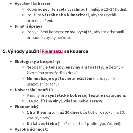
Vysušení koberce:
Koberec nechte
zcela vyschnout
(nejlépe 12–24 hodin).
Použijte
větrák nebo klimatizaci
, abyste urychlili
proces sušení.
Finální úprava:
Po vysušení koberec
znovu vysajte
, abyste odstranili
případné zbytky nečistot.
5. Výhody použití
Rivamatu
na koberce
Ekologický a bezpečný:
Neobsahuje
tenzidy, enzymy ani fosfáty
, je šetrný k
životnímu prostředí a zdraví.
Minimalizuje opětovné znečištění
(např. rychlé
usazování prachu).
Univerzální použití:
Vhodný pro
syntetické koberce, textilie i čalounění
.
Lze použít i na
vinyl, dlažbu nebo terasy
.
Ekonomický:
1 litr Rivamatu = až 20 dávek
čisticího roztoku (na 10l
kbelíky vody).
Nízká spotřeba
(1–10 ml na 1 m² podle typu čištění).
Vysoká účinnost: