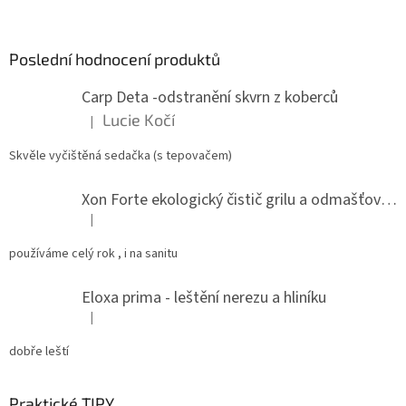
á
p
a
Poslední hodnocení produktů
t
Carp Deta -odstranění skvrn z koberců
í
Lucie Kočí
|
Hodnocení produktu je 5 z 5 hvězdiček.
Skvěle vyčištěná sedačka (s tepovačem)
Xon Forte ekologický čistič grilu a odmašťovač do kuchyně
|
Hodnocení produktu je 5 z 5 hvězdiček.
používáme celý rok , i na sanitu
Eloxa prima - leštění nerezu a hliníku
|
Hodnocení produktu je 5 z 5 hvězdiček.
dobře leští
Praktické TIPY