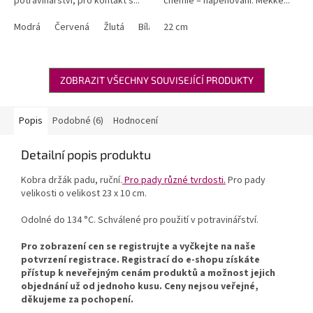
potravinářství, pro kontakt s...
chemie – napěnování. Měkké...
Modrá
Červená
Žlutá
Bílá
22 cm
Zelená
ZOBRAZIT VŠECHNY SOUVISEJÍCÍ PRODUKTY
Popis
Podobné (6)
Hodnocení
Detailní popis produktu
Kobra držák padu, ruční.
Pro pady různé tvrdosti.
Pro pady
velikosti o velikost 23 x 10 cm.
Odolné do 134 °C. Schválené pro použití v potravinářství.
Pro zobrazení cen se registrujte a vyčkejte na naše
potvrzení registrace. Registrací do e-shopu získáte
přístup k neveřejným cenám produktů a možnost jejich
objednání už od jednoho kusu. Ceny nejsou veřejné,
děkujeme za pochopení.