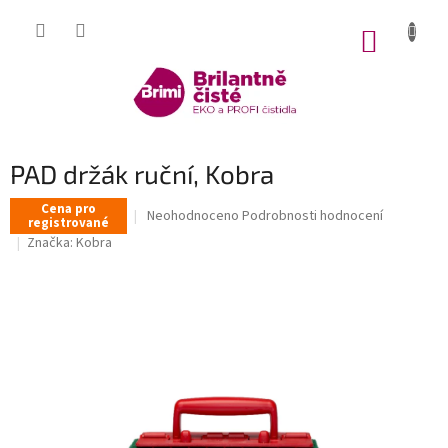
Přejít
na
NÁKUP
obsah
KOŠÍK
PAD držák ruční, Kobra
Cena pro
Průměrné
Neohodnoceno
Podrobnosti hodnocení
registrované
hodnocení
Značka:
Kobra
produktu
je
0,0
z
5
hvězdiček.