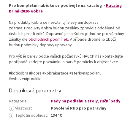
Pro kompletní nabídku se podívejte na katalog -
Katalog
Brimi-2020-Kobra
Na produkty Kobra se nevztahují slevy ani doprava
zdarma. Produkty Kobra budou zasílány zpravidla odděleně od
čisticích prostředků. Dopravné je na Kobru jednotné pro všechny
zásilky dle
obchodních podmínek
. V případě drobného zboží
budou podmínky dopravy upraveny.
Pro výběr barev podle vašich požadavků HACCP nás kontaktujte
popřípadě zadejte poznámku o barvě pomůcky k objednávce.
#kotikobra #kobra #kobrakartace #sterkynapodlahu
#vybaveniprouklid
Doplňkové parametry
Kategorie
:
Pady na podlahu a stoly, ruční pady
?
Vlastnosti
:
Povolené PHB pro potraviny
?
Teplotní odolnost
:
134 °C
Z