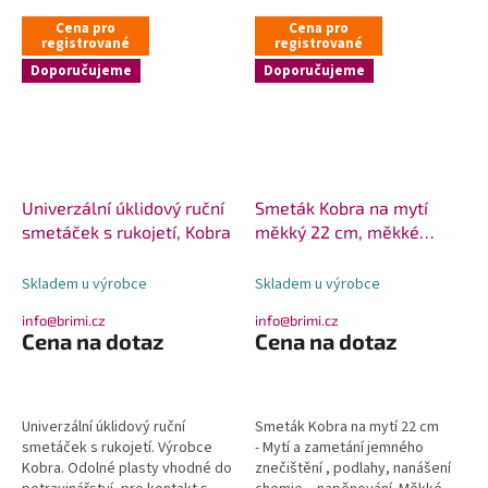
Cena pro
Cena pro
registrované
registrované
Doporučujeme
Doporučujeme
Univerzální úklidový ruční
Smeták Kobra na mytí
smetáček s rukojetí, Kobra
měkký 22 cm, měkké
koště
Skladem u výrobce
Skladem u výrobce
info@brimi.cz
info@brimi.cz
Cena na dotaz
Cena na dotaz
Univerzální úklidový ruční
Smeták Kobra na mytí 22 cm
smetáček s rukojetí. Výrobce
- Mytí a zametání jemného
Kobra. Odolné plasty vhodné do
znečištění , podlahy, nanášení