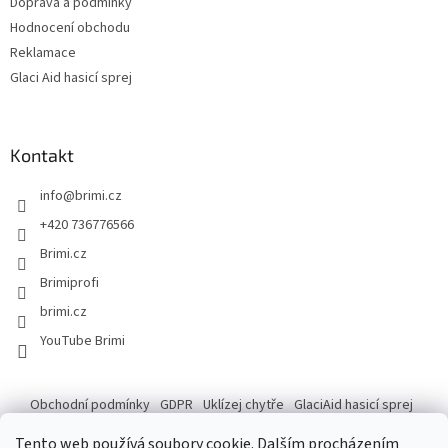
Doprava a podmínky
Hodnocení obchodu
Reklamace
Glaci Aid hasicí sprej
Kontakt
info
@
brimi.cz
+420 736776566
Brimi.cz
Brimiprofi
brimi.cz
YouTube Brimi
Obchodní podmínky
GDPR
Uklízej chytře
GlaciAid hasicí sprej
Ochrana osobních údajů
Reklamace
Tento web používá soubory cookie. Dalším procházením