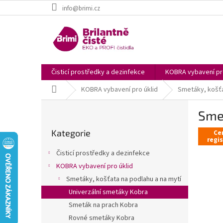
Přejít
info@brimi.cz
na
obsah
Čisticí prostředky a dezinfekce
KOBRA vybavení pro
Domů
KOBRA vybavení pro úklid
Smetáky, košťa
P
Sme
o
Přeskočit
s
Kategorie
kategorie
Ce
t
regi
r
Čisticí prostředky a dezinfekce
a
KOBRA vybavení pro úklid
n
Smetáky, košťata na podlahu a na mytí
n
í
Univerzální smetáky Kobra
p
Smeták na prach Kobra
a
Rovné smetáky Kobra