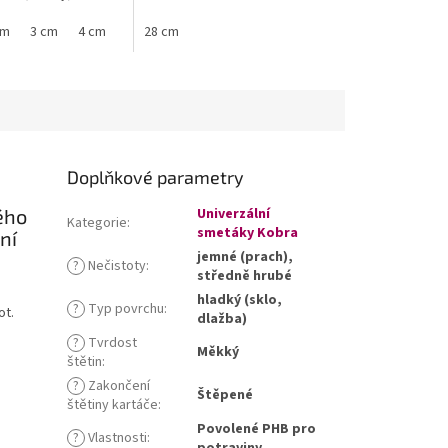
cm
3 cm
4 cm
5 cm
28 cm
6 cm
Doplňkové parametry
ého
Univerzální
Kategorie
:
smetáky Kobra
ní
jemné (prach),
?
Nečistoty
:
středně hrubé
hladký (sklo,
?
Typ povrchu
:
ot.
dlažba)
?
Tvrdost
Měkký
štětin
:
?
Zakončení
Štěpené
štětiny kartáče
:
Povolené PHB pro
?
Vlastnosti
: