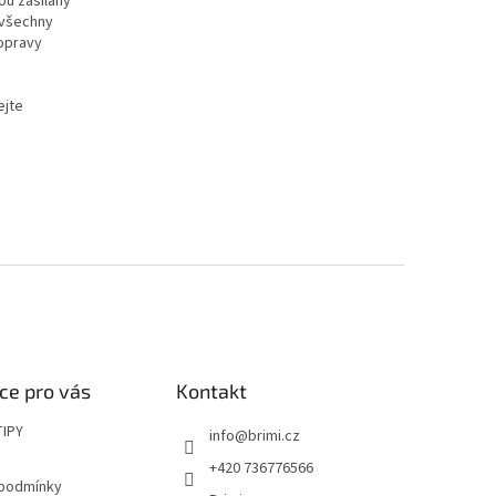
ou zasílány
 všechny
opravy
ejte
ce pro vás
Kontakt
TIPY
info
@
brimi.cz
+420 736776566
 podmínky