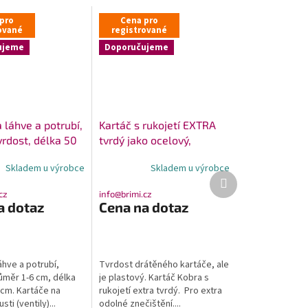
pro
Cena pro
ované
registrované
ujeme
Doporučujeme
 láhve a potrubí,
Kartáč s rukojetí EXTRA
vrdost, délka 50
tvrdý jako ocelový,
a
plastový Kobra
Skladem u výrobce
Skladem u výrobce
Další
produkt
cz
info@brimi.cz
a dotaz
Cena na dotaz
áhve a potrubí,
Tvrdost drátěného kartáče, ale
růměr 1-6 cm, délka
je plastový. Kartáč Kobra s
 cm. Kartáče na
rukojetí extra tvrdý. Pro extra
sti (ventily)...
odolné znečištění....