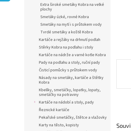
n
Extra široké smetáky Kobra na velké
e
plochy
l
Smetáky úzké, rovné Kobra
Smetáky na mytí i s průtokem vody
Tvrdé smetáky a koště Kobra
Kartáče a rejžáky na drhnutí podlah
Stěrky Kobra na podlahu i stoly
Kartáče na nádrže a varné kotle Kobra
Pady na podlahu a stoly, ruční pady
Čisticí pomůcky s průtokem vody
Násady na smetáky, kartáče a štětky
Kobra
Kbelíky, smetáčky, lopatky, lopaty,
smetáčky na potraviny
Kartáče na nádobí a stoly, pady
Řeznické kartáče
Pekařské smetáčky, štětce a vlažovky
Souvi
Karty na těsto, kopisty