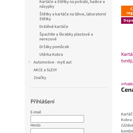
Kartáče a štětky na potrubí, hadice a
násypky
C
reg
Štětky a kartáče na láhve, laboratorní
štětky
Dopo
Drátěné kartáče
Špachtle a škrabky plastové a
nerezové
Držáky pomůcek
Kartá
Utěrka Kobra
tvrdý
Automotive - mytí aut
AKCE a SLEVY
Značky
info@b
Cen
Přihlášení
E-mail
Kartáč
Kobra 
Heslo
čištěn
kombin