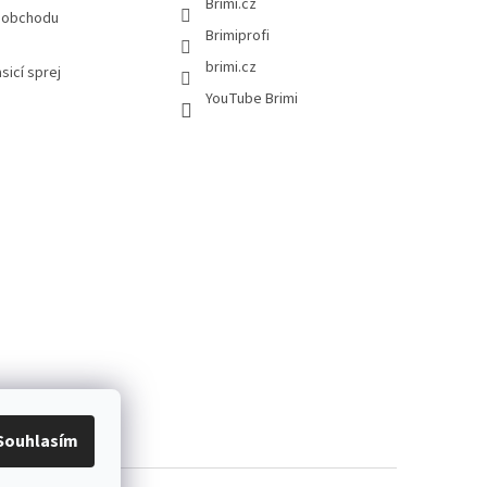
Brimi.cz
 obchodu
Brimiprofi
brimi.cz
asicí sprej
YouTube Brimi
ů
Reklamace
Souhlasím