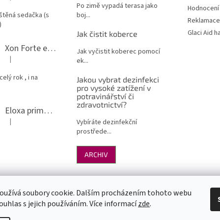
Po zimě vypadá terasa jako
Hodnocení
štěná sedačka (s
boj...
Reklamace
)
Glaci Aid h
Jak čistit koberce
Xon Forte ekologický čistič grilu a odmašťovač do kuchyně
Jak vyčistit koberec pomocí
|
ek...
Hodnocení produktu je 5 z 5 hvězdiček.
elý rok , i na
Jakou vybrat dezinfekci
pro vysoké zatížení v
potravinářství či
zdravotnictví?
Eloxa prima - leštění nerezu a hliníku
|
Vybíráte dezinfekční
Hodnocení produktu je 5 z 5 hvězdiček.
prostřede...
ARCHIV
dmínky
GDPR
Uklízej chytře
GlaciAid hasicí sprej
Ochrana osobních údaj
oužívá soubory cookie. Dalším procházením tohoto webu
níka
ouhlas s jejich používáním. Více informací
zde
.
ím