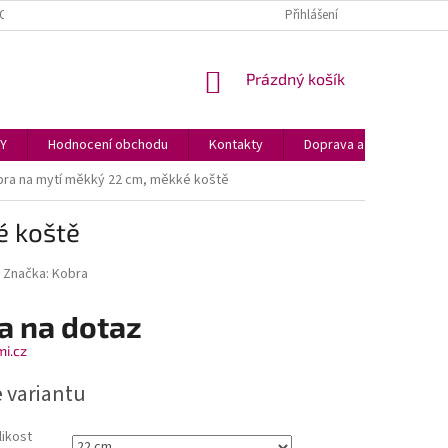
OCENÍ OBCHODU
REKLAMACE
GLACI AID HASICÍ SPREJ
Přihlášení
NÁKUPNÍ
Prázdný košík
KOŠÍK
PY
Hodnocení obchodu
Kontakty
Doprava a podmínky
ra na mytí měkký 22 cm, měkké koště
é koště
Značka:
Kobra
a na dotaz
mi.cz
e variantu
likost