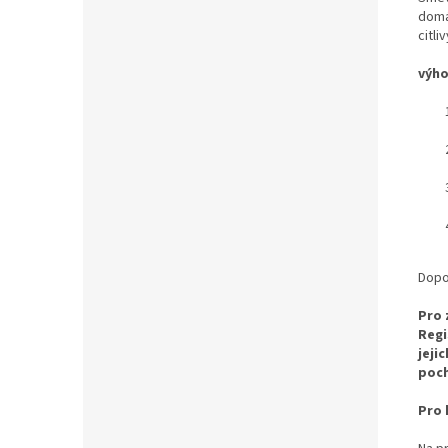
domá
citli
výho
Dopo
Pro 
Regi
jeji
poc
Pro 