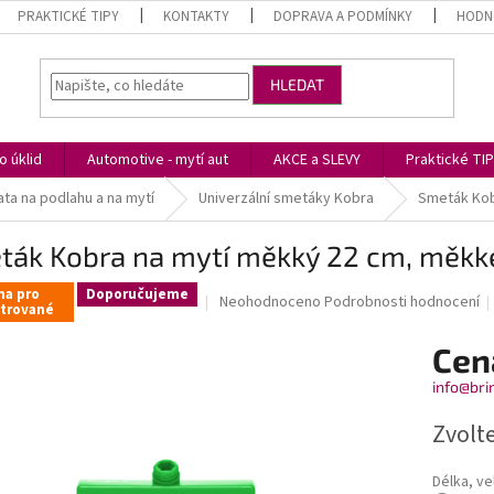
PRAKTICKÉ TIPY
KONTAKTY
DOPRAVA A PODMÍNKY
HODN
HLEDAT
 úklid
Automotive - mytí aut
AKCE a SLEVY
Praktické TI
ta na podlahu a na mytí
Univerzální smetáky Kobra
Smeták Kob
ták Kobra na mytí měkký 22 cm, měkk
na pro
Doporučujeme
Průměrné
Neohodnoceno
Podrobnosti hodnocení
strované
hodnocení
produktu
Cen
je
0,0
info@bri
z
5
Zvolt
hvězdiček.
Délka, ve