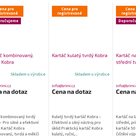
ena pro
Cena pro
Cena 
istrované
registrované
registr
ručujeme
Doporuč
č kombinovaný,
Kartáč kulatý tvrdý Kobra
Kartáč na
, Kobra
střední t
cm, Kobr
Skladem u výrobce
Skladem u výrobce
rimi.cz
info@brimi.cz
info@brimi.
a na dotaz
Cena na dotaz
Cena n
 kombinovaný tvrdý
Kulatý tvrdý kartáč Kobra –
Kartáč na l
– Pro silné a efektivní
Efektivní a silný nástroj pro
střední, p
í Kartáč Kobra
úklid Praktický kartáč Kobra
kartáče 50
ovaný, tvrdá a měkčí
kulatý, ruční,...
čištění výpu