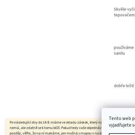
Skvěle vyči
tepovačem
používáme c
sanitu
dobře leští
Obchodní po
Tento web p
Po následující dny do 14.8. máme ve skladu záskok, který na tempo našeho sklad
vyjadřujete s
nemá, ale zdatně se k tomu blíží. Pokud tedy vaše objednávka dorazí o chloupek
později, věřte, že na ní makáme, jen možná s mapou v ruce. Máte-li dotazy, pros