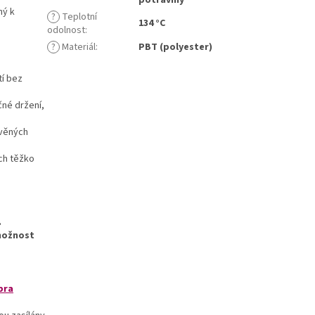
potraviny
ný k
?
Teplotní
134 °C
odolnost
:
?
Materiál
:
PBT (polyester)
tí bez
né držení,
evěných
ch těžko
.
možnost
bra