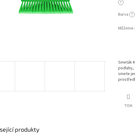
?
Barva
?
Můžeme d
Smeták Ko
podlahy,
smete jem
prostřed
TISK
sející produkty