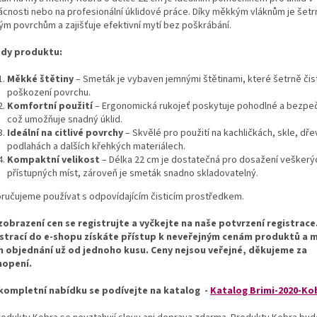
cnosti nebo na profesionální úklidové práce. Díky měkkým vláknům je šetr
vým povrchům a zajišťuje efektivní mytí bez poškrábání.
dy produktu:
Měkké štětiny
– Smeták je vybaven jemnými štětinami, které šetrně čis
poškození povrchu.
Komfortní použití
– Ergonomická rukojeť poskytuje pohodlné a bezpeč
což umožňuje snadný úklid.
Ideální na citlivé povrchy
– Skvělé pro použití na kachličkách, skle, dř
podlahách a dalších křehkých materiálech.
Kompaktní velikost
– Délka 22 cm je dostatečná pro dosažení veškerý
přístupných míst, zároveň je smeták snadno skladovatelný.
ručujeme používat s odpovídajícím čisticím prostředkem.
zobrazení cen se registrujte a vyčkejte na naše potvrzení registrace
strací do e-shopu získáte přístup k neveřejným cenám produktů a 
ch objednání už od jednoho kusu. Ceny nejsou veřejné, děkujeme za
hopení.
kompletní nabídku se podívejte na katalog -
Katalog Brimi-2020-Ko