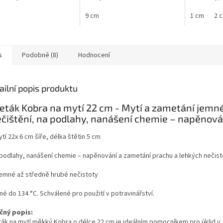
na...
9 cm
1 cm
2 
s
Podobné (8)
Hodnocení
ailní popis produktu
ták Kobra na mytí 22 cm - Mytí a zametání jemn
čištění, na podlahy, nanášení chemie – napěnová
tí 22x 6 cm šíře, délka štětin 5 cm
 podlahy, nanášení chemie – napěnování a zametání prachu a lehkých nečist
jemné až středně hrubé nečistoty
é do 134 °C. Schválené pro použití v potravinářství.
čný popis:
ák na mytí měkký Kobra o délce 22 cm je ideálním pomocníkem pro úklid v