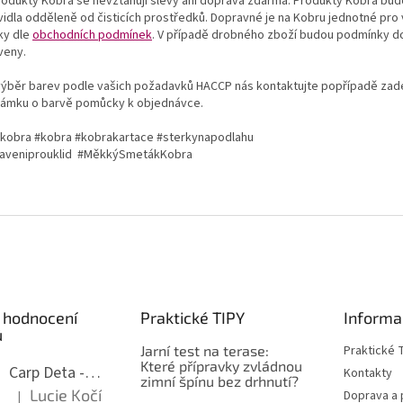
rodukty Kobra se nevztahují slevy ani doprava zdarma. Produkty Kobra bud
vidla odděleně od čisticích prostředků. Dopravné je na Kobru jednotné pro
ky dle
obchodních podmínek
. V případě drobného zboží budou podmínky d
veny.
výběr barev podle vašich požadavků HACCP nás kontaktujte popřípadě zad
ámku o barvě pomůcky k objednávce.
ikobra #kobra #kobrakartace #sterkynapodlahu
aveniprouklid #MěkkýSmetákKobra
 hodnocení
Praktické TIPY
Informa
ů
Jarní test na terase:
Praktické 
Které přípravky zvládnou
Carp Deta -odstranění skvrn z koberců
Kontakty
zimní špínu bez drhnutí?
Lucie Kočí
Doprava a
|
Hodnocení produktu je 5 z 5 hvězdiček.