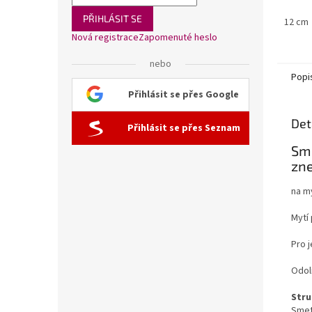
strana 
PŘIHLÁSIT SE
12 cm
Nová registrace
Zapomenuté heslo
nebo
Popi
Přihlásit se přes Google
Det
Přihlásit se přes Seznam
Sme
zne
na my
Mytí
Pro 
Odoln
Stru
Smet