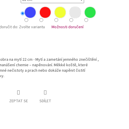
oručit do:
Zvolte variantu
Možnosti doručení
bra na mytí 22 cm - Mytí a zametání jemného znečištění ,
 nanášení chemie – napěnování. Měkké koště, které
né nečistoty a prach nebo dokáže napěnit čistití
ky.
ZEPTAT SE
SDÍLET