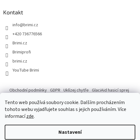
Kontakt
info
@
brimi.cz
+420 736776566
Brimi.cz
Brimiprofi
brimi.cz
YouTube Brimi
Obchodní podmínky
GDPR
Uklízej chytře
GlaciAid hasicí sprej
Ochrana osobních údajů
Reklamace
Tento web používá soubory cookie. Dalším procházením
tohoto webu vyjadřujete souhlas s jejich používáním. Více
informací
zde
.
Vytvořil Shoptet
Po následující dny do 14.8. máme ve skladu záskok, který na tempo
Nastavení
našeho skladníka nemá, ale zdatně se k tomu blíží. Pokud tedy vaše
objednávka dorazí o chloupek později, věřte, že na ní makáme, jen