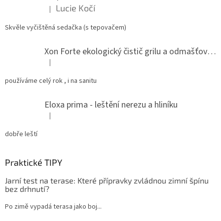
Lucie Kočí
|
Hodnocení produktu je 5 z 5 hvězdiček.
Skvěle vyčištěná sedačka (s tepovačem)
Xon Forte ekologický čistič grilu a odmašťovač do kuchyně
|
Hodnocení produktu je 5 z 5 hvězdiček.
používáme celý rok , i na sanitu
Eloxa prima - leštění nerezu a hliníku
|
Hodnocení produktu je 5 z 5 hvězdiček.
dobře leští
Praktické TIPY
Jarní test na terase: Které přípravky zvládnou zimní špínu
bez drhnutí?
Po zimě vypadá terasa jako boj...