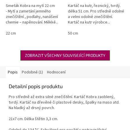
Smeták Kobra na mytí 22 cm
Kartáč na kutr, řeznický, tvrdý.
- Mytí a zametání jemného
délka 51 cm. Pro středně odolné
znečištění , podlahy, nanášení
a velmi odolné znečištění.
chemie – napěnování. Měkké...
Kartáč na kutr výrobce...
22 cm
50 cm
ZOBRAZIT VŠECHNY SOUVISEJÍCÍ PRODUKTY
Popis
Podobné (1)
Hodnocení
Detailní popis produktu
Pro středně až extra silné znečištění. Kartáč Kobra zaoblený,
tvrdý. Kartáč na dřevěné či plastové desky, špalky na maso atd.
Na hladký až drsný povrch.
21x7 cm. Délka štětin 3,3 cm.
Odolné do 134 °C. Schválené pro použití v potravinářství.