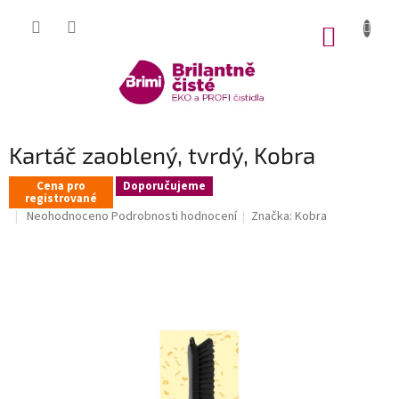
Přejít
na
NÁKUP
obsah
KOŠÍK
Kartáč zaoblený, tvrdý, Kobra
Cena pro
Doporučujeme
registrované
Průměrné
Neohodnoceno
Podrobnosti hodnocení
Značka:
Kobra
hodnocení
produktu
je
0,0
z
5
hvězdiček.