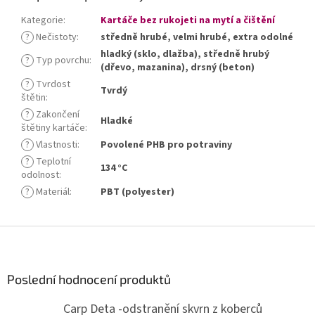
Kategorie
:
Kartáče bez rukojeti na mytí a čištění
?
Nečistoty
:
středně hrubé, velmi hrubé, extra odolné
hladký (sklo, dlažba), středně hrubý
?
Typ povrchu
:
(dřevo, mazanina), drsný (beton)
?
Tvrdost
Tvrdý
štětin
:
?
Zakončení
Hladké
štětiny kartáče
:
?
Vlastnosti
:
Povolené PHB pro potraviny
?
Teplotní
134 °C
odolnost
:
?
Materiál
:
PBT (polyester)
Z
á
p
a
Poslední hodnocení produktů
t
Carp Deta -odstranění skvrn z koberců
í