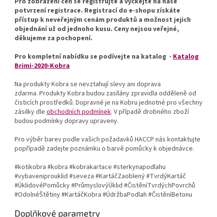
Pro zobrazení cen se registrujte a vyčkejte na naše
potvrzení registrace. Registrací do e-shopu získáte
přístup k neveřejným cenám produktů a možnost jejich
objednání už od jednoho kusu. Ceny nejsou veřejné,
děkujeme za pochopení.
Pro kompletní nabídku se podívejte na katalog -
Katalog
Brimi-2020-Kobra
Na produkty Kobra se nevztahují slevy ani doprava
zdarma. Produkty Kobra budou zasílány zpravidla odděleně od
čisticích prostředků. Dopravné je na Kobru jednotné pro všechny
zásilky dle
obchodních podmínek
. V případě drobného zboží
budou podmínky dopravy upraveny.
Pro výběr barev podle vašich požadavků HACCP nás kontaktujte
popřípadě zadejte poznámku o barvě pomůcky k objednávce.
#kotikobra #kobra #kobrakartace #sterkynapodlahu
#vybaveniprouklid #seveza #KartáčZaoblený #TvrdýKartáč
#ÚklidovéPomůcky #PrůmyslovýÚklid #ČistěníTvrdýchPovrchů
#OdolnéŠtětiny #KartáčKobra #ÚdržbaPodlah #ČistěníBetonu
Doplňkové parametry