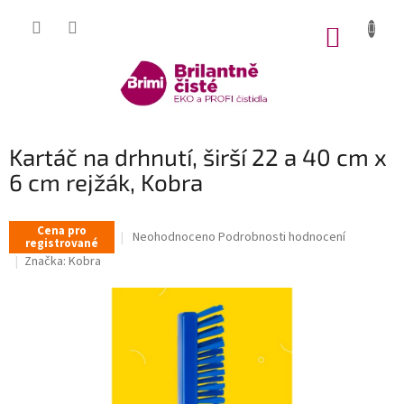
Přejít
na
NÁKUP
obsah
KOŠÍK
Kartáč na drhnutí, širší 22 a 40 cm x
6 cm rejžák, Kobra
Cena pro
Průměrné
Neohodnoceno
Podrobnosti hodnocení
registrované
hodnocení
Značka:
Kobra
produktu
je
0,0
z
5
hvězdiček.