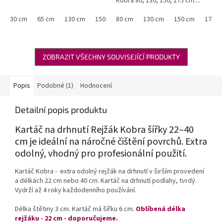
Kobra 80, 130, 150, 175 cm....
30 cm
65 cm
130 cm
150 cm
80 cm
175 cm
130 cm
150 cm
175 c
ZOBRAZIT VŠECHNY SOUVISEJÍCÍ PRODUKTY
Popis
Podobné (1)
Hodnocení
Detailní popis produktu
Kartáč na drhnutí Rejžák Kobra šířky 22–40
cm je ideální na náročné čištění povrchů. Extra
odolný, vhodný pro profesionální použití.
Kartáč Kobra - extra odolný rejžák na drhnutí v širším provedení
a délkách 22 cm nebo 40 cm. Kartáč na drhnutí podlahy, tvrdý.
Vydrží až 4 roky každodenního používání.
Délka štětiny 3 cm. Kartáč má šířku 6 cm.
Oblíbená délka
rejžáku - 22 cm - doporučujeme.