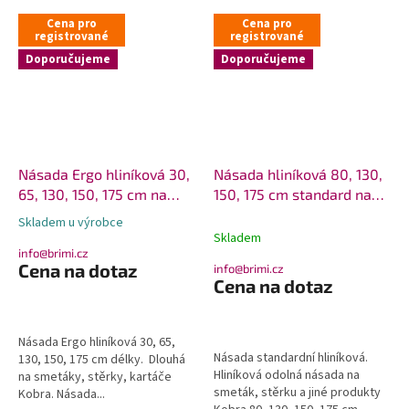
Cena pro
Cena pro
registrované
registrované
Doporučujeme
Doporučujeme
Násada Ergo hliníková 30,
Násada hliníková 80, 130,
65, 130, 150, 175 cm na
150, 175 cm standard na
Kobra
Kobra
Skladem u výrobce
Průměrné
Skladem
hodnocení
info@brimi.cz
produktu
Cena na dotaz
info@brimi.cz
je
Cena na dotaz
5,0
z
5
Násada Ergo hliníková 30, 65,
hvězdiček.
Násada standardní hliníková.
130, 150, 175 cm délky. Dlouhá
Hliníková odolná násada na
na smetáky, stěrky, kartáče
smeták, stěrku a jiné produkty
Kobra. Násada...