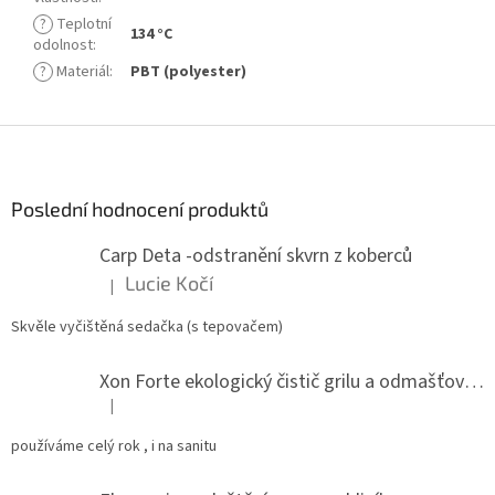
?
Teplotní
134 °C
odolnost
:
?
Materiál
:
PBT (polyester)
Z
á
p
a
Poslední hodnocení produktů
t
Carp Deta -odstranění skvrn z koberců
í
Lucie Kočí
|
Hodnocení produktu je 5 z 5 hvězdiček.
Skvěle vyčištěná sedačka (s tepovačem)
Xon Forte ekologický čistič grilu a odmašťovač do kuchyně
|
Hodnocení produktu je 5 z 5 hvězdiček.
používáme celý rok , i na sanitu