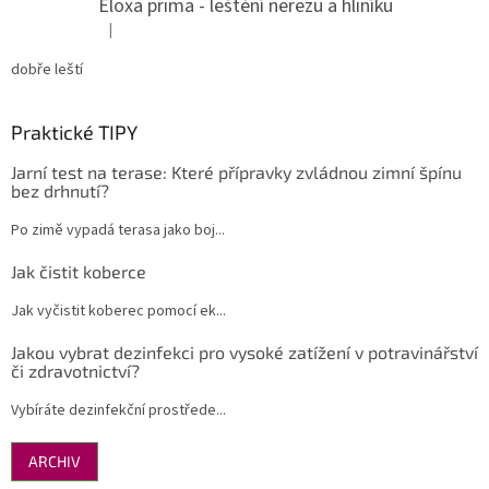
Eloxa prima - leštění nerezu a hliníku
|
Hodnocení produktu je 5 z 5 hvězdiček.
dobře leští
Praktické TIPY
Jarní test na terase: Které přípravky zvládnou zimní špínu
bez drhnutí?
Po zimě vypadá terasa jako boj...
Jak čistit koberce
Jak vyčistit koberec pomocí ek...
Jakou vybrat dezinfekci pro vysoké zatížení v potravinářství
či zdravotnictví?
Vybíráte dezinfekční prostřede...
ARCHIV