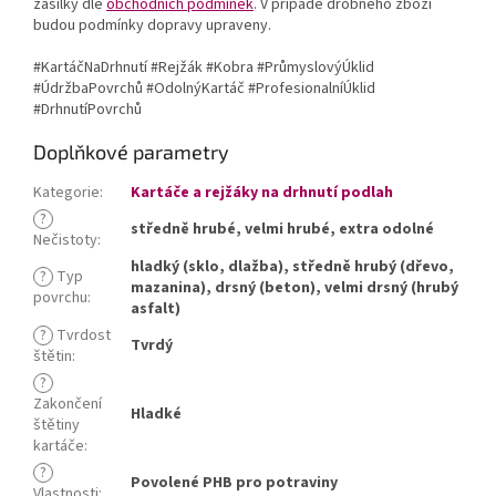
zásilky dle
obchodních podmínek
. V případě drobného zboží
budou podmínky dopravy upraveny.
#KartáčNaDrhnutí #Rejžák #Kobra #PrůmyslovýÚklid
#ÚdržbaPovrchů #OdolnýKartáč #ProfesionalníÚklid
#DrhnutíPovrchů
Doplňkové parametry
Kategorie
:
Kartáče a rejžáky na drhnutí podlah
?
středně hrubé, velmi hrubé, extra odolné
Nečistoty
:
hladký (sklo, dlažba), středně hrubý (dřevo,
?
Typ
mazanina), drsný (beton), velmi drsný (hrubý
povrchu
:
asfalt)
?
Tvrdost
Tvrdý
štětin
:
?
Zakončení
Hladké
štětiny
kartáče
:
?
Povolené PHB pro potraviny
Vlastnosti
: