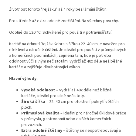
Životnost tohoto "rejžáku" až 4 roky bez lámání štětin.
Pro středně až extra odolné znečištění. Na všechny povrchy.
Odolné do 120 °C. Schválené pro použití v potravinářství.
Kartáč na drhnutí Rejžák Kobra s šířkou 22–40 cm je navržen pro
efektivní a náročné čištění. Je ideální pro použití v průmyslových
a komerčních podmínkách, zejména tam, kde je potřeba
odolnost vůči silným nečistotám. Vydrží až 40x déle než běžné
kartáče a zajišťuje dlouhotrvající výkon.
Hlavní výhody:
Vysoká odolnost
– vydrží až 40x déle než běžné
kartáče, ideální pro silné nečistoty.
Široká šířka
– 22–40 cm pro efektivní pokrytí větších
ploch.
Průmyslová kvalita
– ideální pro náročné úklidové práce
v průmyslu, gastronomii nebo dalších komerčních
provozech.
Extra odolné štětiny
– štětiny se neopotřebovávají a