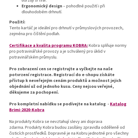
udržují si tvar.
Ergonomický design
– pohodlné použití i při
dlouhodobém drhnutí.
Použití:
Tento kartáč je ideální pro drhnutí v průmyslových provozech,
zejména pro čištění podlah.
Certifikace a kvalita programu KOBRA:
Kobra splňuje normy
pro potravinářské provozy a je schválený pro úklid v
potravinářském průmyslu.
Pro zobrazení cen se registrujte a vyčkejte na naše
potvrzení registrace. Registrací do e-shopu získáte
přístup k neveřejným cenám produktů a možnost jejich
objednání už od jednoho kusu. Ceny nejsou veřejné,
děkujeme za pochopení.
Pro kompletní nabídku se podívejte na katalog -
Katalog
Brimi-2020-Kobra
Na produkty Kobra se nevztahují slevy ani doprava
zdarma. Produkty Kobra budou zasílány zpravidla odděleně od
čisticích prostředků. Dopravné je na Kobru jednotné pro všechny