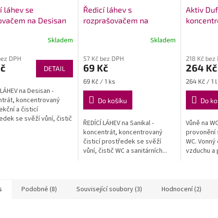
í láhev se
Ředicí láhev s
Aktiv Duf
ovačem na Desisan
rozprašovačem na
koncentr
Sanikal Koncentrát
WC
Skladem
Skladem
Průměrné
Průměrné
hodnocení
hodnocení
bez DPH
57 Kč bez DPH
218 Kč bez
produktu
produktu
Kč
69 Kč
264 Kč
DETAIL
je
je
5,0
5,0
Měrná
Měrná
69 Kč / 1 ks
264 Kč / 1 l
z
z
cena:
cena:
 LÁHEV na Desisan -
5
5
trát, koncentrovaný
Do košíku
Do ko
hvězdiček.
hvězdiček.
kční a čisticí
edek se svěží vůní, čistič
ŘEDÍCÍ LÁHEV na Sanikal -
Vůně na WC
koncentrát, koncentrovaný
provonění 
čisticí prostředek se svěží
WC. Vonný 
vůní, čistič WC a sanitárních...
vzduchu a p
s
Podobné (8)
Související soubory (3)
Hodnocení (2)