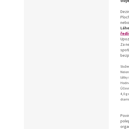
obj
Dezin
Ploc
nebo
Láhe
ředí
Upoz
Za n
spot
bezp
Slože
Neion
látky
Hodno
Účinné
4,0 g
diami
Povi
pole
orga