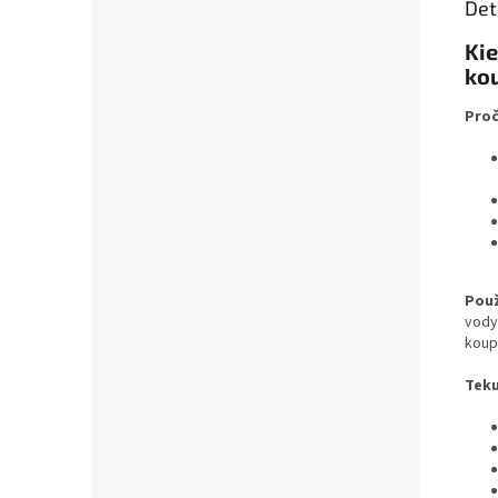
Det
Kie
ko
Proč
Použ
vody
koup
Teku