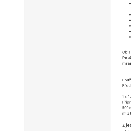
Oblas
Použ
mram
Použi
Před
1 dáv
Příp
500 
ml z
Z je