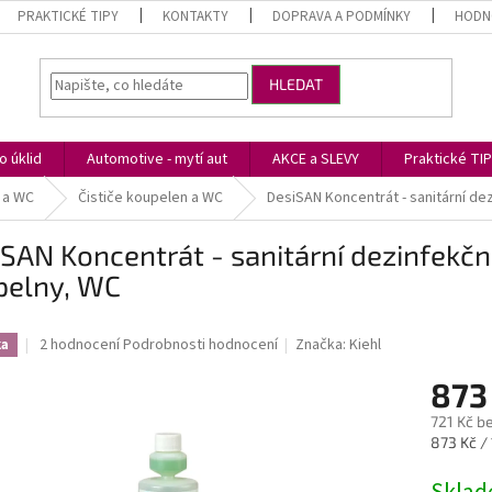
PRAKTICKÉ TIPY
KONTAKTY
DOPRAVA A PODMÍNKY
HODN
HLEDAT
 úklid
Automotive - mytí aut
AKCE a SLEVY
Praktické TI
 a WC
Čističe koupelen a WC
DesiSAN Koncentrát - sanitární dez
SAN Koncentrát - sanitární dezinfekční 
pelny, WC
Průměrné
2 hodnocení
Podrobnosti hodnocení
Značka:
Kiehl
ka
hodnocení
produktu
873
je
721 Kč b
5,0
Měrná
873 Kč / 
z
cena:
5
hvězdiček.