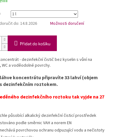
dem
oručit do:
14.8.2026
Možnosti doručení
Přidat do košíku
oncentrát - dezinfekční čistič bez kyselin s vůní na
, WC a voděodolné povrchy.
 láhve koncentrátu připravíte 33 lahví (objem
 s dezinfekčním roztokem.
ředěného dezinfekčního roztoku tak vyjde na 27
chle působící alkalický dezinfekční čisticí prostředek
stováno podle směrnic VAH a norem EN
nechává povrchovou ochranu odpuzující vodu a nečistoty