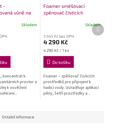
t -
Foamer směšovací
ovaná vůně na
zpěnovač čisticích
prostředků s napojením
Skladem
Skladem
na hadici s vodou
Další
produkt
 DPH
3 545 Kč bez DPH
4 290 Kč
Měrná
4 290 Kč / 1 ks
cena:
šíku
Do košíku
, koncentrát k
Foamer – zpěňovač čisticích
sanitárních prostor a
prostředků pro připojení k
olej k osvěžení
hadici vody. Usnadňuje aplikaci
ohlcení...
pěny, šetří prostředky a...
Ostatní informace