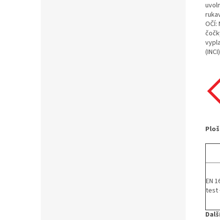
uvol
ruka
OČÍ:
čočk
vypl
(INCI)
Ploš
EN 1
test
Dalš