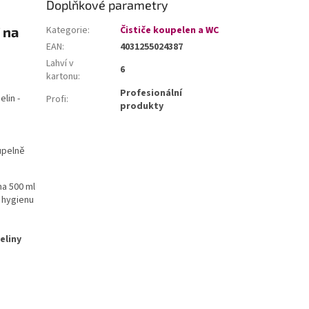
Doplňkové parametry
 na
Kategorie
:
Čističe koupelen a WC
EAN
:
4031255024387
Lahví v
6
kartonu
:
Profesionální
elin -
Profi
:
produkty
oupelně
na 500 ml
 hygienu
eliny