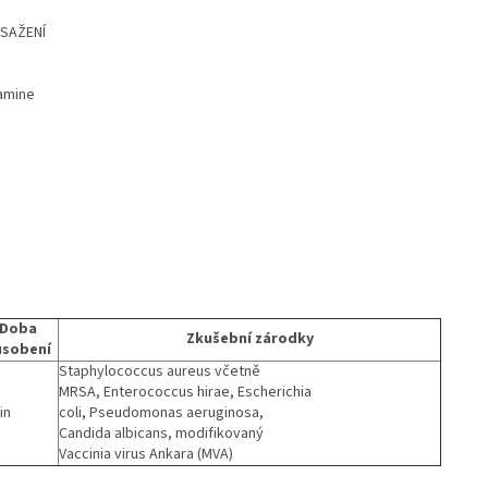
ASAŽENÍ
iamine
Doba
Zkušební zárodky
ůsobení
Staphylococcus aureus včetně
MRSA, Enterococcus hirae, Escherichia
in
coli, Pseudomonas aeruginosa,
Candida albicans, modifikovaný
Vaccinia virus Ankara (MVA)