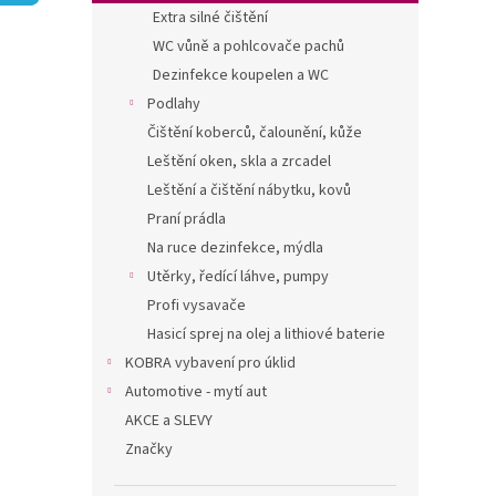
n
Extra silné čištění
e
WC vůně a pohlcovače pachů
l
Dezinfekce koupelen a WC
Podlahy
Čištění koberců, čalounění, kůže
Leštění oken, skla a zrcadel
Leštění a čištění nábytku, kovů
Praní prádla
Na ruce dezinfekce, mýdla
Utěrky, ředící láhve, pumpy
Profi vysavače
Hasicí sprej na olej a lithiové baterie
KOBRA vybavení pro úklid
Automotive - mytí aut
AKCE a SLEVY
Značky