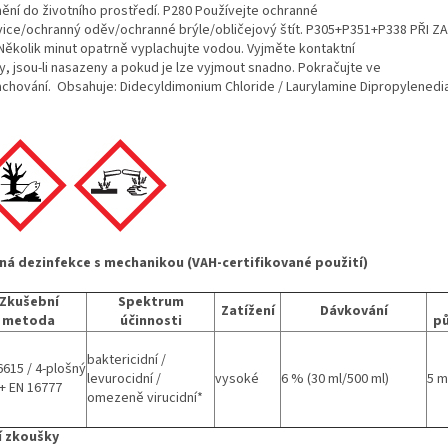
nění do životního prostředí. P280 Používejte ochranné
vice/ochranný oděv/ochranné brýle/obličejový štít. P305+P351+P338 PŘI Z
 Několik minut opatrně vyplachujte vodou. Vyjměte kontaktní
y, jsou-li nasazeny a pokud je lze vyjmout snadno. Pokračujte ve
achování. Obsahuje: Didecyldimonium Chloride / Laurylamine Dipropylened
ná dezinfekce s mechanikou (VAH-certifikované použití)
Zkušební
Spektrum
Zatížení
Dávkování
metoda
účinnosti
p
baktericidní /
6615 / 4-plošný
levurocidní /
vysoké
6 % (30 ml/500 ml)
5 m
 + EN 16777
omezeně virucidní*
í zkoušky