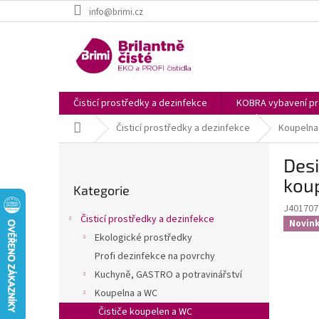
Přejít
info@brimi.cz
na
obsah
Čisticí prostředky a dezinfekce
KOBRA vybavení pro
Domů
Čisticí prostředky a dezinfekce
Koupelna
P
Desi
o
Přeskočit
s
kou
Kategorie
kategorie
t
J401707
r
Čisticí prostředky a dezinfekce
Novin
a
Ekologické prostředky
n
Profi dezinfekce na povrchy
n
í
Kuchyně, GASTRO a potravinářství
p
Koupelna a WC
a
Čističe koupelen a WC