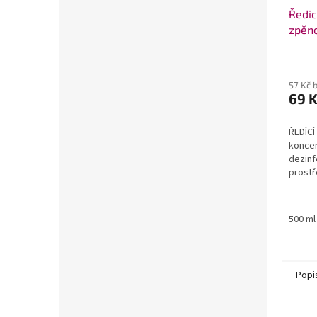
Ředic
zpěn
57 Kč 
69 
ŘEDÍCÍ
koncen
dezinfe
prostř
WC a...
500 ml
Popi