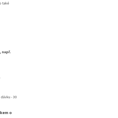
o také
, např.
.
 dávku - 30
tokem o