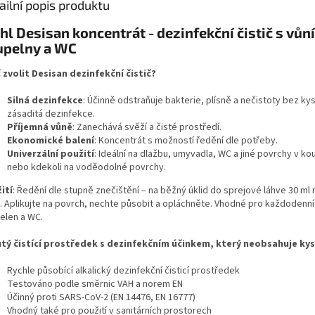
ailní popis produktu
hl Desisan koncentrát - dezinfekční čistič s vůní
upelny a WC
 zvolit Desisan dezinfekční čistič?
Silná dezinfekce
: Účinně odstraňuje bakterie, plísně a nečistoty bez kys
zásaditá dezinfekce.
Příjemná vůně
: Zanechává svěží a čisté prostředí.
Ekonomické balení
: Koncentrát s možností ředění dle potřeby.
Univerzální použití
: Ideální na dlažbu, umyvadla, WC a jiné povrchy v k
nebo kdekoli na voděodolné povrchy.
ití
: Ředění dle stupně znečištění – na běžný úklid do sprejové láhve 30 ml 
. Aplikujte na povrch, nechte působit a opláchněte. Vhodné pro každodenní
elen a WC.
tý čistící prostředek s dezinfekčním účinkem, který neobsahuje kys
Rychle působící alkalický dezinfekční čisticí prostředek
Testováno podle směrnic VAH a norem EN
Účinný proti SARS-CoV-2 (EN 14476, EN 16777)
Vhodný také pro použití v sanitárních prostorech