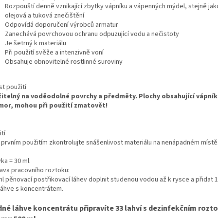
Rozpouští denně vznikající zbytky vápníku a vápenných mýdel, stejně jak
olejová a tuková znečištění
Odpovídá doporučení výrobců armatur
Zanechává povrchovou ochranu odpuzující vodu a nečistoty
Je šetrný k materiálu
Při použití svěže a intenzivně voní
Obsahuje obnovitelné rostlinné suroviny
t použití
itelný na voděodolné povrchy a předměty. Plochy obsahující vápník
or, mohou při použití zmatovět!
tí
 prvním použitím zkontrolujte snášenlivost materiálu na nenápadném místě
ka = 30 ml.
rava pracovního roztoku:
ml pěnovací postřikovací láhev doplnit studenou vodou až k rysce a přidat 1
 láhve s koncentrátem.
dné láhve koncentrátu připravíte 33 lahví s dezinfekčním roz