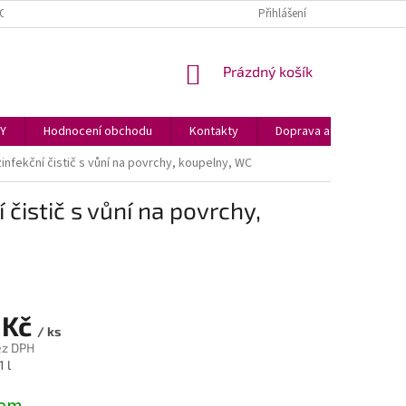
OCENÍ OBCHODU
REKLAMACE
GLACI AID HASICÍ SPREJ
Přihlášení
NÁKUPNÍ
Prázdný košík
KOŠÍK
PY
Hodnocení obchodu
Kontakty
Doprava a podmínky
infekční čistič s vůní na povrchy, koupelny, WC
čistič s vůní na povrchy,
 Kč
/ ks
ez DPH
1 l