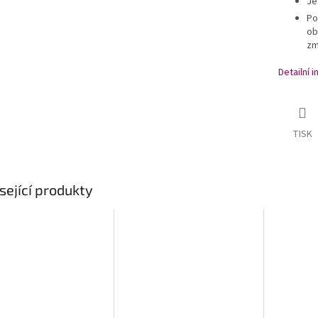
Je
Po
ob
zm
Detailní 
TISK
sející produkty