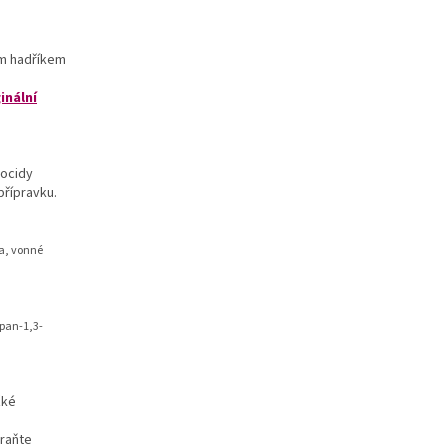
ím hadříkem
inální
iocidy
řípravku.
va, vonné
opan-1,3-
žké
braňte