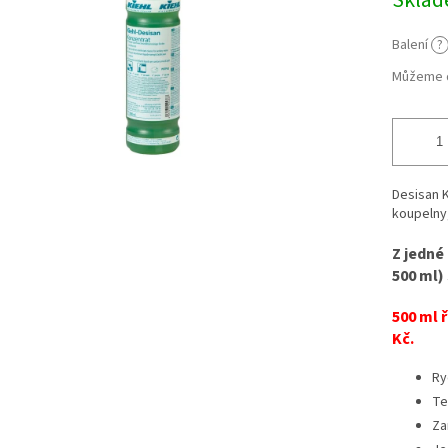
Skla
Balení
?
Můžeme d
Desisan K
koupelny
Z jedné
500 ml)
500 ml 
Kč.
Ry
Te
Za