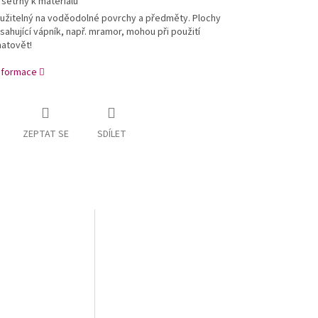
 šetrný k materiálu
užitelný na voděodolné povrchy a předměty. Plochy
sahující vápník, např. mramor, mohou při použití
atovět!
informace
ZEPTAT SE
SDÍLET