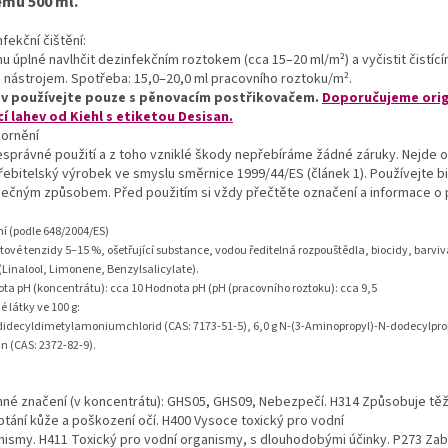
emu 500 ml.
fekční čištění:
hu úplné navlhčit dezinfekčním roztokem (cca 15–20 ml/m²) a vyčistit čistíc
 nástrojem. Spotřeba: 15,0‒20,0 ml pracovního roztoku/m².
v používejte pouze s pěnovacím postřikovačem.
Doporučujeme orig
cí lahev od Kiehl s etiketou Desisan.
ornění
esprávné použití a z toho vzniklé škody nepřebíráme žádné záruky. Nejde o
řebitelský výrobek ve smyslu směrnice 1999/44/ES (článek 1). Používejte b
ečným způsobem. Před použitím si vždy přečtěte označení a informace o p
ní (podle 648/2004/ES)
tové tenzidy 5–15 %, ošetřující substance, vodou ředitelná rozpouštědla, biocidy, barvi
 (Linalool, Limonene, Benzylsalicylate).
ta pH (koncentrátu): cca 10 Hodnota pH (pH (pracovního roztoku): cca 9,5
 látky ve 100 g:
 didecyldimetylamoniumchlorid (CAS: 7173-51-5), 6,0 g N-(3-Aminopropyl)-N-dodecylpr
n (CAS: 2372-82-9).
nné značení (v koncentrátu): GHS05, GHS09, Nebezpečí. H314 Způsobuje tě
ptání kůže a poškození očí. H400 Vysoce toxický pro vodní
nismy. H411 Toxický pro vodní organismy, s dlouhodobými účinky. P273 Za