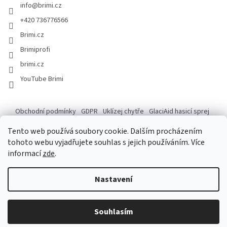
info
@
brimi.cz
+420 736776566
Brimi.cz
Brimiprofi
brimi.cz
YouTube Brimi
Obchodní podmínky
GDPR
Uklízej chytře
GlaciAid hasicí sprej
Ochrana osobních údajů
Reklamace
Tento web používá soubory cookie. Dalším procházením
tohoto webu vyjadřujete souhlas s jejich používáním. Více
informací
zde
.
Vytvořil Shoptet
Po následující dny do 14.8. máme ve skladu záskok, který na tempo
Nastavení
našeho skladníka nemá, ale zdatně se k tomu blíží. Pokud tedy vaše
objednávka dorazí o chloupek později, věřte, že na ní makáme, jen
možná s mapou v ruce. Máte-li dotazy, prosím raději piště e-mail, aby
Copyright 2026
Brimi
. Všechna práva vyhrazena.
Upravit nastavení
vše klaplo a měli jste báječně čisto i v tyto letní dny. Děkujeme Vám za
Souhlasím
cookies
trpělivost a shovívavost.