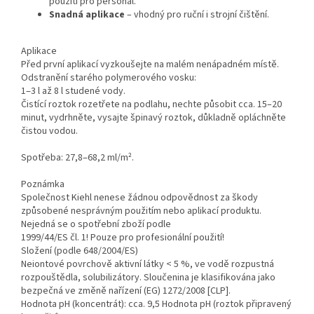
použití pro personál.
Snadná aplikace
– vhodný pro ruční i strojní čištění.
Aplikace
Před první aplikací vyzkoušejte na malém nenápadném místě.
Odstranění starého polymerového vosku:
1‒3 l až 8 l studené vody.
Čistící roztok rozetřete na podlahu, nechte působit cca. 15–20
minut, vydrhněte, vysajte špinavý roztok, důkladně opláchněte
čistou vodou.
Spotřeba: 27,8‒68,2 ml/m².
Poznámka
Společnost Kiehl nenese žádnou odpovědnost za škody
způsobené nesprávným použitím nebo aplikací produktu.
Nejedná se o spotřební zboží podle
1999/44/ES čl. 1! Pouze pro profesionální použití!
Složení (podle 648/2004/ES)
Neiontové povrchově aktivní látky < 5 %, ve vodě rozpustná
rozpouštědla, solubilizátory. Sloučenina je klasifikována jako
bezpečná ve změně nařízení (EG) 1272/2008 [CLP].
Hodnota pH (koncentrát): cca. 9,5 Hodnota pH (roztok připravený