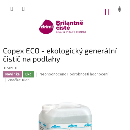
Přejít
na
NÁKUP
obsah
KOŠÍK
Copex ECO - ekologický generální
čistič na podlahy
J150910
Průměrné
Neohodnoceno
Podrobnosti hodnocení
Novinka
Eko
hodnocení
Značka:
Kiehl
produktu
je
0,0
z
5
hvězdiček.