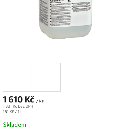
1 610 Kč
/ ks
1 331 Kč bez DPH
Měrná
161 Kč / 1 l
cena:
Skladem