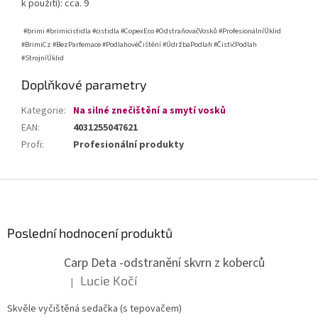
k použití): cca. 9
#brimi #brimicistidla #cistidla #CopexEco #OdstraňovačVosků #ProfesionálníÚklid
#BrimiCz #BezParfemace #PodlahovéČištění #ÚdržbaPodlah #ČističPodlah
#StrojníÚklid
Doplňkové parametry
Kategorie
:
Na silné znečištění a smytí vosků
EAN
:
4031255047621
Profi
:
Profesionální produkty
Z
á
p
a
Poslední hodnocení produktů
t
Carp Deta -odstranění skvrn z koberců
í
Lucie Kočí
|
Hodnocení produktu je 5 z 5 hvězdiček.
Skvěle vyčištěná sedačka (s tepovačem)