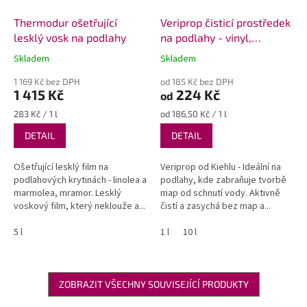
Thermodur ošetřující
Veriprop čisticí prostředek
lesklý vosk na podlahy
na podlahy - vinyl,
linoleum, PVC
Skladem
Skladem
Průměrné
Průměrné
hodnocení
hodnocení
1 169 Kč bez DPH
od 185 Kč bez DPH
produktu
produktu
1 415 Kč
224 Kč
od
je
je
5,0
5,0
Měrná
Měrná
283 Kč / 1 l
od 186,50 Kč / 1 l
z
z
cena:
cena:
DETAIL
DETAIL
5
5
hvězdiček.
hvězdiček.
Ošetřující lesklý film na
Veriprop od Kiehlu - Ideální na
podlahových krytinách - linolea a
podlahy, kde zabraňuje tvorbě
marmolea, mramor. Lesklý
map od schnutí vody. Aktivně
voskový film, který neklouže a...
čistí a zasychá bez map a...
5 l
1 l
10 l
ZOBRAZIT VŠECHNY SOUVISEJÍCÍ PRODUKTY