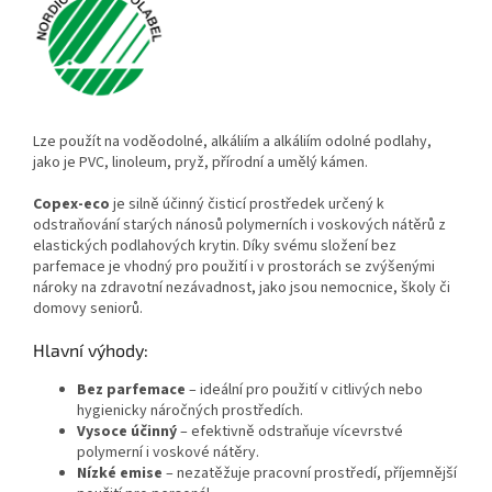
Lze použít na voděodolné, alkáliím a alkáliím odolné podlahy,
jako je PVC, linoleum, pryž, přírodní a umělý kámen.
Copex-eco
je silně účinný čisticí prostředek určený k
odstraňování starých nánosů polymerních i voskových nátěrů z
elastických podlahových krytin. Díky svému složení bez
parfemace je vhodný pro použití i v prostorách se zvýšenými
nároky na zdravotní nezávadnost, jako jsou nemocnice, školy či
domovy seniorů.
Hlavní výhody:
Bez parfemace
– ideální pro použití v citlivých nebo
hygienicky náročných prostředích.
Vysoce účinný
– efektivně odstraňuje vícevrstvé
polymerní i voskové nátěry.
Nízké emise
– nezatěžuje pracovní prostředí, příjemnější