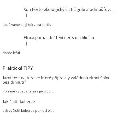
Xon Forte ekologický čistič grilu a odmašťovač do kuchyně
|
Hodnocení produktu je 5 z 5 hvězdiček.
používáme celý rok , i na sanitu
Eloxa prima - leštění nerezu a hliníku
|
Hodnocení produktu je 5 z 5 hvězdiček.
dobře leští
Praktické TIPY
Jarní test na terase: Které přípravky zvládnou zimní špínu
bez drhnutí?
Po zimě vypadá terasa jako boj...
Jak čistit koberce
Jak vyčistit koberec pomocí ek...