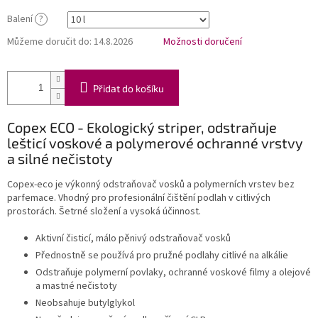
Balení
?
Můžeme doručit do:
14.8.2026
Možnosti doručení
Přidat do košíku
Copex ECO - Ekologický striper, odstraňuje
lešticí voskové a polymerové ochranné vrstvy
a silné nečistoty
Copex-eco je výkonný odstraňovač vosků a polymerních vrstev bez
parfemace. Vhodný pro profesionální čištění podlah v citlivých
prostorách. Šetrné složení a vysoká účinnost.
Aktivní čisticí, málo pěnivý odstraňovač vosků
Přednostně se používá pro pružné podlahy citlivé na alkálie
Odstraňuje polymerní povlaky, ochranné voskové filmy a olejové
a mastné nečistoty
Neobsahuje butylglykol