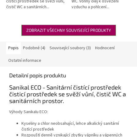
čisticí prostředek se svěží vůní,
WC. Vonný olej k osvěžení
čistič WC a sanitárních...
vzduchu a pohlcení...
ZOBRAZIT VŠECHNY SOUVISEJÍCÍ PRODUKTY
Popis
Podobné (4)
Související soubory (3)
Hodnocení
Ostatní informace
Detailní popis produktu
Sanikal ECO - Sanitární čistící prostředek
čisticí prostředek se svěží vůní, čistič WC a
sanitárních prostor.
Výhody Sanikalu ECO:
Kyseliny a chlor neobsahující, lehce alkalický sanitární
čistící prostředek
Rozpouští denně vznikající zbytky vápníku a vápenných