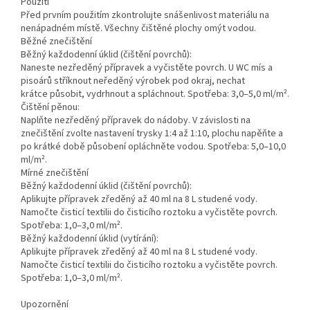
Použití
Před prvním použitím zkontrolujte snášenlivost materiálu na
nenápadném místě. Všechny čištěné plochy omýt vodou.
Běžné znečištění
Běžný každodenní úklid (čištění povrchů):
Naneste nezředěný přípravek a vyčistěte povrch. U WC mís a
pisoárů stříknout neředěný výrobek pod okraj, nechat
krátce působit, vydrhnout a spláchnout. Spotřeba: 3,0‒5,0 ml/m².
Čištění pěnou:
Naplňte nezředěný přípravek do nádoby. V závislosti na
znečištění zvolte nastavení trysky 1:4 až 1:10, plochu napěňte a
po krátké době působení opláchněte vodou. Spotřeba: 5,0‒10,0
ml/m².
Mírné znečištění
Běžný každodenní úklid (čištění povrchů):
Aplikujte přípravek zředěný až 40 ml na 8 L studené vody.
Namočte čisticí textilii do čisticího roztoku a vyčistěte povrch.
Spotřeba: 1,0‒3,0 ml/m².
Běžný každodenní úklid (vytírání):
Aplikujte přípravek zředěný až 40 ml na 8 L studené vody.
Namočte čisticí textilii do čisticího roztoku a vyčistěte povrch.
Spotřeba: 1,0‒3,0 ml/m².
Upozornění