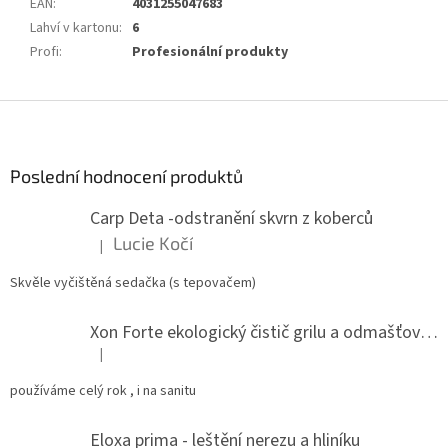
EAN
:
4031255047683
Lahví v kartonu
:
6
Profi
:
Profesionální produkty
Z
á
p
a
Poslední hodnocení produktů
t
Carp Deta -odstranění skvrn z koberců
í
Lucie Kočí
|
Hodnocení produktu je 5 z 5 hvězdiček.
Skvěle vyčištěná sedačka (s tepovačem)
Xon Forte ekologický čistič grilu a odmašťovač do kuchyně
|
Hodnocení produktu je 5 z 5 hvězdiček.
používáme celý rok , i na sanitu
Eloxa prima - leštění nerezu a hliníku