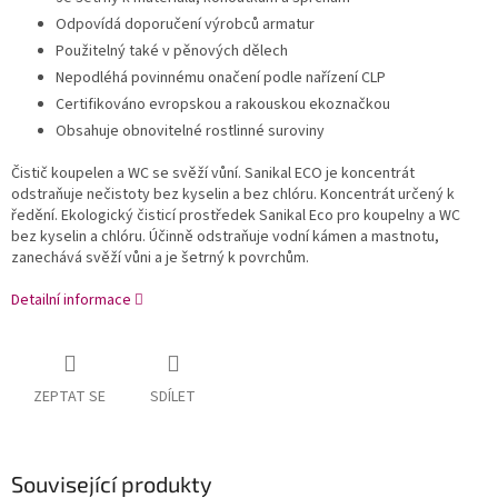
Odpovídá doporučení výrobců armatur
Použitelný také v pěnových dělech
Nepodléhá povinnému onačení podle nařízení CLP
Certifikováno evropskou a rakouskou ekoznačkou
Obsahuje obnovitelné rostlinné suroviny
Čistič koupelen a WC se svěží vůní.
Sanikal ECO je koncentrát
odstraňuje nečistoty bez kyselin a bez chlóru. Koncentrát určený k
ředění. Ekologický čisticí prostředek Sanikal Eco pro koupelny a WC
bez kyselin a chlóru. Účinně odstraňuje vodní kámen a mastnotu,
zanechává svěží vůni a je šetrný k povrchům.
Detailní informace
ZEPTAT SE
SDÍLET
Související produkty