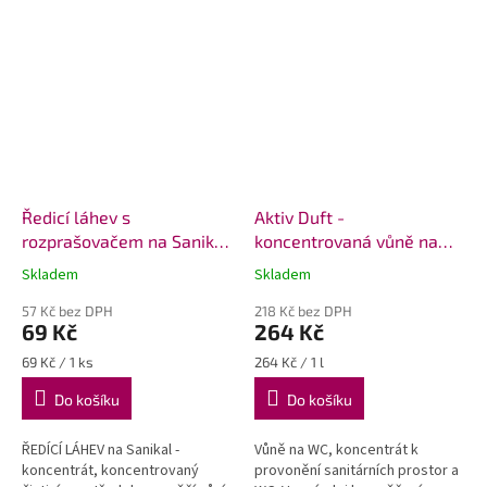
Ředicí láhev s
Aktiv Duft -
rozprašovačem na Sanikal
koncentrovaná vůně na
Koncentrát
WC
Skladem
Skladem
Průměrné
Průměrné
hodnocení
hodnocení
57 Kč bez DPH
218 Kč bez DPH
produktu
produktu
69 Kč
264 Kč
je
je
5,0
5,0
Měrná
Měrná
69 Kč / 1 ks
264 Kč / 1 l
z
z
cena:
cena:
Do košíku
Do košíku
5
5
hvězdiček.
hvězdiček.
ŘEDÍCÍ LÁHEV na Sanikal -
Vůně na WC, koncentrát k
koncentrát, koncentrovaný
provonění sanitárních prostor a