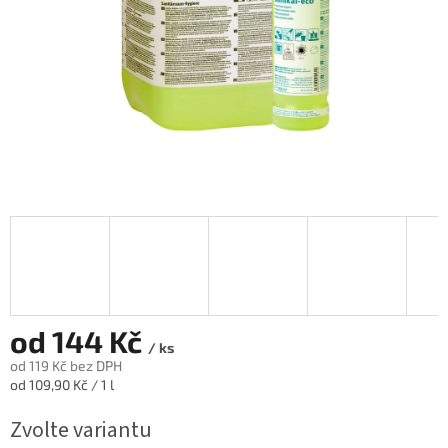
od
144 Kč
/ ks
od
119 Kč
bez DPH
Měrná
od 109,90 Kč / 1 l
cena:
Zvolte variantu