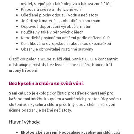
mýdel, stejně jako také olejová a tuková znečištění
Při použití svěže a intenzivně voní
Ošetřené plochy odpuzují vodu a nečistoty
Je šetrný k materiálu, kohoutkům a sprchám
Odpovídá doporučení výrobců armatur
Použitelný také v pěnových dělech
Nepodléhá povinnému onačení podle nařízení CLP
Certifikováno evropskou a rakouskou ekoznačkou
Obsahuje obnovitelné rostlinné suroviny
Čistič koupelen a WC se svěží vůní.
Sanikal ECO je koncentrát
odstraňuje nečistoty bez kyselin a bez chlóru. Koncentrát
určený k ředění.
Bez kyselin a chlóru se svěží vůní.
Sanikal Eco
je ekologický čisticí prostředek navržený pro
každodenní údržbu koupelen a sanitárních prostor. Díky svému
složení bez kyselin a chlóru je šetrný k povrchům a zároveň
účinně odstraňuje běžné nečistoty.
Hlavní výhody:
Ekologické složení
:
Neobsahuje kyseliny ani chlór, což