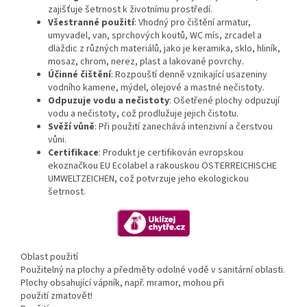
zajišťuje šetrnost k životnímu prostředí.
Všestranné použití
:
Vhodný pro čištění armatur,
umyvadel, van, sprchových koutů, WC mís, zrcadel a
dlaždic z různých materiálů, jako je keramika, sklo, hliník,
mosaz, chrom, nerez, plast a lakované povrchy.
Účinné čištění
:
Rozpouští denně vznikající usazeniny
vodního kamene, mýdel, olejové a mastné nečistoty.
Odpuzuje vodu a nečistoty
:
Ošetřené plochy odpuzují
vodu a nečistoty, což prodlužuje jejich čistotu.
Svěží vůně
:
Při použití zanechává intenzivní a čerstvou
vůni.
Certifikace
:
Produkt je certifikován evropskou
ekoznačkou EU Ecolabel a rakouskou ÖSTERREICHISCHE
UMWELTZEICHEN, což potvrzuje jeho ekologickou
šetrnost.
Oblast použití
Použitelný na plochy a předměty odolné vodě v sanitární oblasti.
Plochy obsahující vápník, např. mramor, mohou při
použití zmatovět!