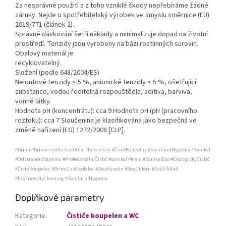
Za nesprávné použití a z toho vzniklé škody nepřebíráme žádné
záruky. Nejde o spotřebitelský výrobek ve smyslu směrnice (EU)
2019/771 (článek 2).
Správné dávkování šetří náklady a minimalizuje dopad na životní
prostředí. Tenzidy jsou vyrobeny na bázi rostlinných surovin.
Obalový materiál je
recyklovatelný.
Složení (podle 648/2004/ES)
Neiontové tenzidy < 5 %, anionické tenzidy < 5 %, ošetřující
substance, vodou ředitelná rozpouštědla, aditiva, barviva,
vonné látky.
Hodnota pH (koncentrátu): cca 9 Hodnota pH (pH (pracovního
roztoku): cca 7 Sloučenina je klasifikována jako bezpečná ve
změně nařízení (EG) 1272/2008 [CLP].
#brimi #brimicistidla #cistidla #bezchloru #ČistéKoupelny #SanitárníHygiena #Sanikal
#OdstraněníVápníku #ProfesionálníČistič #sanikal #kiehl #SanikalEco #EkologickýČistič
#ČistéKoupelny #BrimiCz #Ecolabel #BezKyselin #BezChlóru #SvěžíVůně
#EcoFriendlyCleaning #SanitárníHygiena
Doplňkové parametry
Kategorie
:
Čističe koupelen a WC