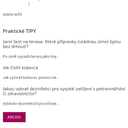
|
Hodnocení produktu je 5 z 5 hvězdiček.
dobře leští
Praktické TIPY
Jarní test na terase: Které přípravky zvládnou zimní špínu
bez drhnutí?
Po zimě vypadá terasa jako boj...
Jak čistit koberce
Jak vyčistit koberec pomocí ek...
Jakou vybrat dezinfekci pro vysoké zatížení v potravinářství
či zdravotnictví?
Vybíráte dezinfekční prostřede...
ARCHIV