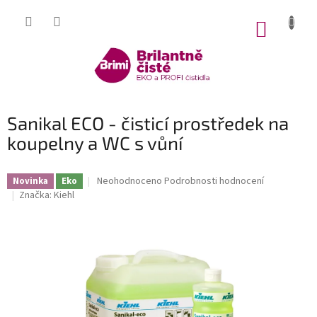
Přejít
na
NÁKUP
obsah
KOŠÍK
Sanikal ECO - čisticí prostředek na
koupelny a WC s vůní
Průměrné
Neohodnoceno
Podrobnosti hodnocení
Novinka
Eko
hodnocení
Značka:
Kiehl
produktu
je
0,0
z
5
hvězdiček.