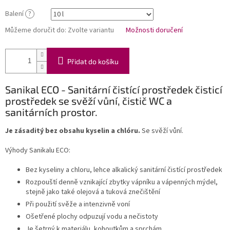
Balení
?
Můžeme doručit do:
Zvolte variantu
Možnosti doručení
Přidat do košíku
Sanikal ECO - Sanitární čistící prostředek čisticí
prostředek se svěží vůní, čistič WC a
sanitárních prostor.
Je zásaditý bez obsahu kyselin a chlóru.
Se svěží vůní.
Výhody Sanikalu ECO:
Bez kyseliny a chloru, lehce alkalický sanitární čistící prostředek
Rozpouští denně vznikající zbytky vápníku a vápenných mýdel,
stejně jako také olejová a tuková znečištění
Při použití svěže a intenzivně voní
Ošetřené plochy odpuzují vodu a nečistoty
Je šetrný k materiálu, kohoutkům a sprchám