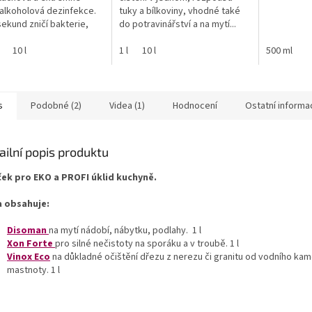
požádání...
 alkoholová dezinfekce.
tuky a bílkoviny, vhodné také
sekund zničí bakterie,
do potravinářství a na mytí...
...
10 l
1 l
10 l
500 ml
s
Podobné (2)
Videa (1)
Hodnocení
Ostatní informa
ailní popis produktu
ček pro EKO a PROFI úklid kuchyně.
 obsahuje:
Disoman
na mytí nádobí, nábytku, podlahy. 1 l
Xon Forte
pro silné nečistoty na sporáku a v troubě. 1 l
Vinox Eco
na důkladné očištění dřezu z nerezu či granitu od vodního kam
mastnoty. 1 l