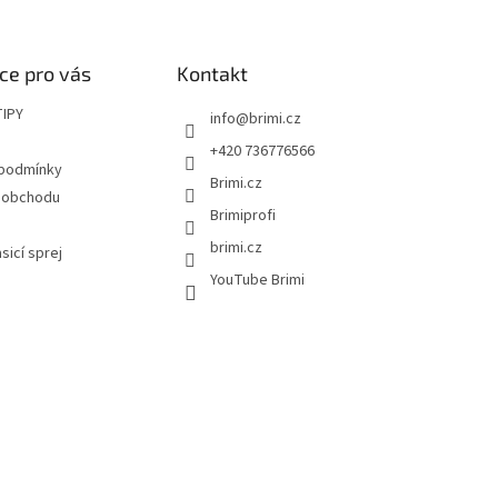
ce pro vás
Kontakt
TIPY
info
@
brimi.cz
+420 736776566
 podmínky
Brimi.cz
 obchodu
Brimiprofi
brimi.cz
asicí sprej
YouTube Brimi