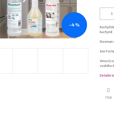
–4 %
Kuchyňský
kuchyně
Disoman n
Xon Forte
Vinox Eco
vodního 
Detailní 
TISK