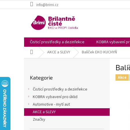
Přejít
info@brimi.cz
na
obsah
Čisticí prostředky a dezinfekce
KOBRA vybavení pro
Domů
AKCE a SLEVY
Balíček EKO KUCHYŇ
P
Bal
o
Přeskočit
s
Kategorie
kategorie
Akce
t
r
Čisticí prostředky a dezinfekce
a
KOBRA vybavení pro úklid
n
Automotive - mytí aut
n
í
AKCE a SLEVY
p
Značky
a