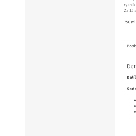
rychlá
Za 15 
plísně i
750 ml
Popi
Det
Balí
Sada