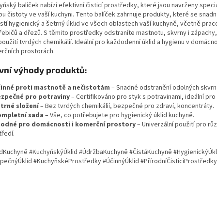
ňský balíček nabízí efektivní čisticí prostředky, které jsou navrženy speci
bu čistoty ve vaší kuchyni. Tento balíček zahrnuje produkty, které se snadn
istí hygienický a šetrný úklid ve všech oblastech vaší kuchyně, včetně prac
řebičů a dřezů. S těmito prostředky odstraníte mastnotu, skvrny i zápachy,
oužití tvrdých chemikálií. Ideální pro každodenní úklid a hygienu v domácn
rčních prostorách.
vní výhody produktů:
inné proti mastnotě a nečistotám
– Snadné odstranění odolných skvrn
zpečné pro potraviny
– Certifikováno pro styk s potravinami, ideální pro
trné složení
– Bez tvrdých chemikálií, bezpečné pro zdraví, koncentráty.
mpletní sada
– Vše, co potřebujete pro hygienický úklid kuchyně.
odné pro domácnosti i komerční prostory
– Univerzální použití pro rů
ředí.
idKuchyně #KuchyňskýÚklid #ÚdržbaKuchyně #ČistáKuchyně #HygienickýÚkl
pečnýÚklid #KuchyňskéProstředky #ÚčinnýÚklid #PřírodníČisticíProstředky