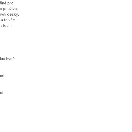
álně pro
o používají
ovní desky,
 a to vše
ostech i
.
 kuchyně.
zné
id