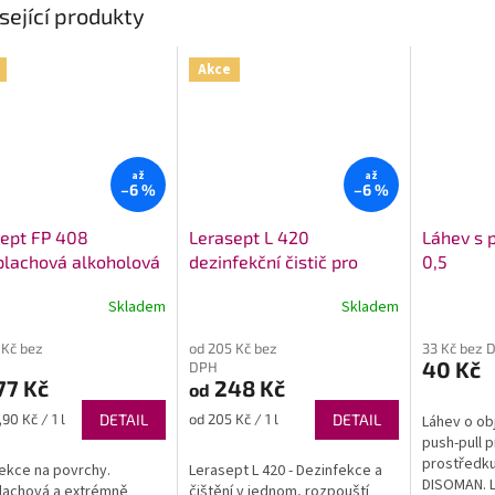
sející produkty
Akce
až
až
–6 %
–6 %
ept FP 408
Lerasept L 420
Láhev s 
plachová alkoholová
dezinfekční čistič pro
0,5
fekce na povrchy
potravinářství bez chlóru
Skladem
Skladem
rné
Průměrné
cení
hodnocení
 Kč bez
od 205 Kč bez
33 Kč bez 
ktu
produktu
40 Kč
DPH
je
77 Kč
248 Kč
od
4,9
z
Měrná
90 Kč / 1 l
DETAIL
od 205 Kč / 1 l
DETAIL
Láhev o ob
5
cena:
push-pull 
ček.
hvězdiček.
prostředku
ekce na povrchy.
Lerasept L 420 - Dezinfekce a
DISOMAN. 
lachová a extrémně
čištění v jednom, rozpouští