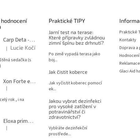
 hodnocení
Praktické TIPY
Informa
ů
Jarní test na terase:
Praktické 
Které přípravky zvládnou
Carp Deta -odstranění skvrn z koberců
Kontakty
zimní špínu bez drhnutí?
Lucie Kočí
Doprava a
|
Hodnocení produktu je 5 z 5 hvězdiček.
Po zimě vypadá terasa jako
Hodnocení
štěná sedačka (s
boj...
Reklamace
)
Glaci Aid h
Jak čistit koberce
Xon Forte ekologický čistič grilu a odmašťovač do kuchyně
Jak vyčistit koberec pomocí
|
ek...
Hodnocení produktu je 5 z 5 hvězdiček.
elý rok , i na
Jakou vybrat dezinfekci
pro vysoké zatížení v
potravinářství či
zdravotnictví?
Eloxa prima - leštění nerezu a hliníku
|
Vybíráte dezinfekční
Hodnocení produktu je 5 z 5 hvězdiček.
prostřede...