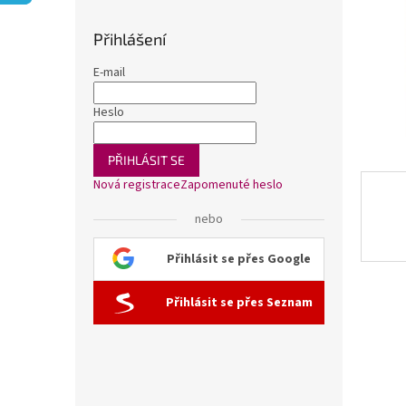
n
e
Přihlášení
l
E-mail
Heslo
PŘIHLÁSIT SE
Nová registrace
Zapomenuté heslo
nebo
Přihlásit se přes Google
Přihlásit se přes Seznam