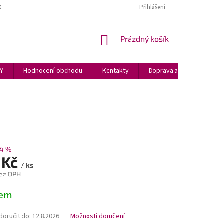
OCENÍ OBCHODU
REKLAMACE
GLACI AID HASICÍ SPREJ
Přihlášení
NÁKUPNÍ
Prázdný košík
KOŠÍK
PY
Hodnocení obchodu
Kontakty
Doprava a podmínky
4 %
 Kč
/ ks
ez DPH
dem
oručit do:
12.8.2026
Možnosti doručení