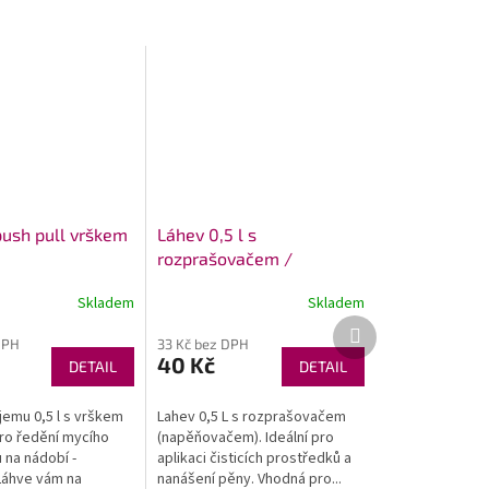
push pull vrškem
Láhev 0,5 l s
rozprašovačem /
napěňovačem
Skladem
Skladem
Další
produkt
DPH
33 Kč bez DPH
40 Kč
DETAIL
DETAIL
jemu 0,5 l s vrškem
Lahev 0,5 L s rozprašovačem
pro ředění mycího
(napěňovačem). Ideální pro
 na nádobí -
aplikaci čisticích prostředků a
Láhve vám na
nanášení pěny. Vhodná pro...