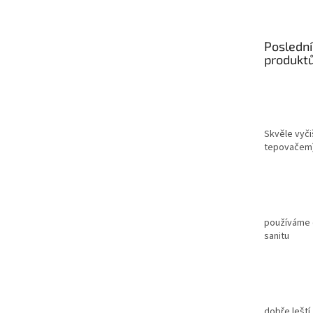
p
a
t
Poslední
í
produkt
Skvěle vyči
tepovačem
používáme c
sanitu
dobře leští