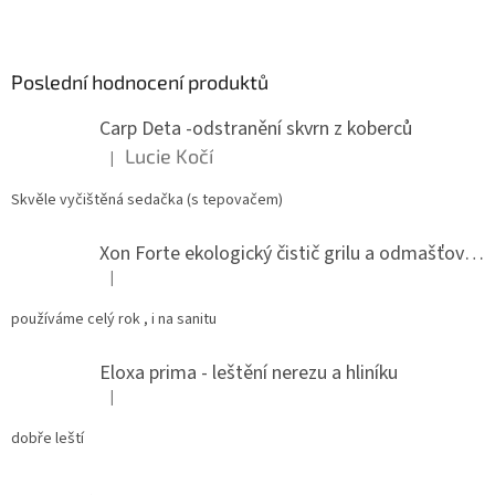
Z
á
p
a
Poslední hodnocení produktů
t
Carp Deta -odstranění skvrn z koberců
í
Lucie Kočí
|
Hodnocení produktu je 5 z 5 hvězdiček.
Skvěle vyčištěná sedačka (s tepovačem)
Xon Forte ekologický čistič grilu a odmašťovač do kuchyně
|
Hodnocení produktu je 5 z 5 hvězdiček.
používáme celý rok , i na sanitu
Eloxa prima - leštění nerezu a hliníku
|
Hodnocení produktu je 5 z 5 hvězdiček.
dobře leští