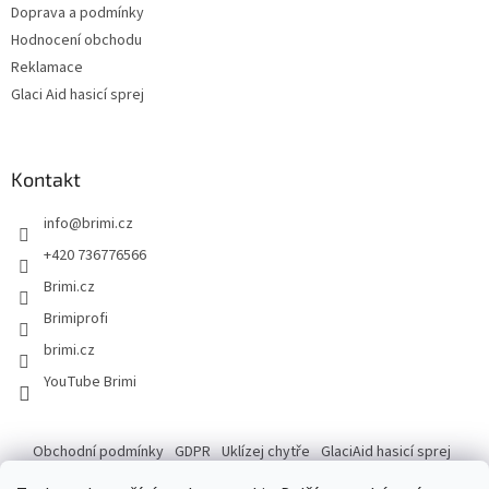
Doprava a podmínky
Hodnocení obchodu
Reklamace
Glaci Aid hasicí sprej
Kontakt
info
@
brimi.cz
+420 736776566
Brimi.cz
Brimiprofi
brimi.cz
YouTube Brimi
Obchodní podmínky
GDPR
Uklízej chytře
GlaciAid hasicí sprej
Ochrana osobních údajů
Reklamace