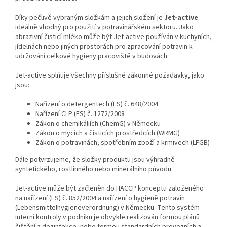
Díky pečlivě vybraným složkám a jejich složení je
Jet-active
ideálně vhodný pro použití v potravinářském sektoru. Jako
abrazivní čisticí mléko může být Jet-active používán v kuchyních,
jídelnách nebo jiných prostorách pro zpracování potravin k
udržování celkové hygieny pracoviště v budovách.
Jet-active splňuje všechny příslušné zákonné požadavky, jako
jsou:
Nařízení o detergentech (ES) č. 648/2004
Nařízení CLP (ES) č. 1272/2008
Zákon o chemikáliích (ChemG) v Německu
Zákon o mycích a čisticích prostředcích (WRMG)
Zákon o potravinách, spotřebním zboží a krmivech (LFGB)
Dále potvrzujeme, že složky produktu jsou výhradně
syntetického, rostlinného nebo minerálního původu.
Jet-active může být začleněn do HACCP konceptu založeného
na nařízení (ES) č. 852/2004 a nařízení o hygieně potravin
(Lebensmittelhygieneverordnung) v Německu. Tento systém
interní kontroly v podniku je obvykle realizován formou plánů
čištění a dezinfekce, nebo formou standardních provozních a