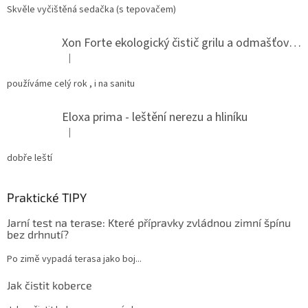
Skvěle vyčištěná sedačka (s tepovačem)
Xon Forte ekologický čistič grilu a odmašťovač do kuchyně
|
Hodnocení produktu je 5 z 5 hvězdiček.
používáme celý rok , i na sanitu
Eloxa prima - leštění nerezu a hliníku
|
Hodnocení produktu je 5 z 5 hvězdiček.
dobře leští
Praktické TIPY
Jarní test na terase: Které přípravky zvládnou zimní špínu
bez drhnutí?
Po zimě vypadá terasa jako boj...
Jak čistit koberce