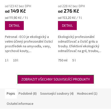
WC
hodnocení
hodnocení
od 123 Kč bez DPH
od 228 Kč bez DPH
produktu
produktu
149 Kč
276 Kč
od
od
je
je
4,9
5,0
Měrná
Měrná
od 111,90 Kč / 1 l
od 153,20 Kč / 1 l
z
z
cena:
cena:
DETAIL
DETAIL
5
5
hvězdiček.
hvězdiček.
Patronal - ECO je ekologický a
Ekologický profesionální
velmi účinný profesionální čisticí
odmašťovač a čistič grilu a
prostředek na umyvadla, vany,
trouby. Efektivní ekologický
sprchové kouty,...
odmašťovač na gril, troubu,...
1 l
10 l
750 ml
5 l
ZOBRAZIT VŠECHNY SOUVISEJÍCÍ PRODUKTY
Popis
Podobné (8)
Související soubory (4)
Hodnocení (1)
Ostatní informace