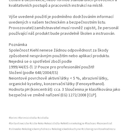
kvalitativních postupů a pracovních instrukcí na místě.
Výše uvedené použití je podmíněno dodržováním informací
uvedených v našem technickém a bezpečnostním listu.
Provozovatel/zaměstnavatel musí rovněž zajistit, že personál
používající náš produkt bude pravidelně školen a instruován.
Poznámka
Společnost Kiehl nenese žádnou odpovědnost za škody
způsobené nesprávným použitím nebo aplikací produktu.
Nejedná se o spotřební zboží podle
1999/44/ES čl. 1! Pouze pro profesionální použití!
Složení (podle 648/2004/ES)
Neiontové povrchově aktivní látky < 5 %, abrazivní látky,
organické kyseliny, konzervační látky (Fenoxyethanol).
Hodnota pH (koncentrát): cca. 3 Sloučenina je klasifikována jako
bezpečná ve změně nařízení (EG) 1272/2008 [CLP].
#brimi #brimicistidla #cistidla
#brilantneciste #ciste #eko #ekocistidla #efektivniekologie #tochces #koncentrat
#silneeko #ekologickemytidrezu #ekologickedokuchyne #cistenigranitovehodrezu