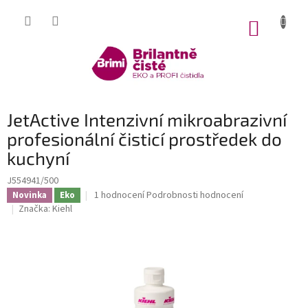
Přejít
na
NÁKUP
obsah
KOŠÍK
JetActive Intenzivní mikroabrazivní
profesionální čisticí prostředek do
kuchyní
J554941/500
Průměrné
1 hodnocení
Podrobnosti hodnocení
Novinka
Eko
hodnocení
Značka:
Kiehl
produktu
je
5,0
z
5
hvězdiček.