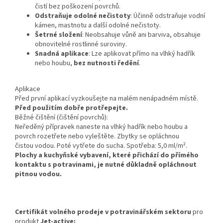
čistí bez poškození povrchů.
Odstraňuje odolné nečistoty
:
Účinně odstraňuje vodní
kámen, mastnotu a další odolné nečistoty.
Šetrné složení
:
Neobsahuje vůně ani barviva, obsahuje
obnovitelné rostlinné suroviny.
Snadná aplikace
:
Lze aplikovat přímo na vlhký hadřík
nebo houbu,
bez nutnosti ředění
.
Aplikace
Před první aplikací vyzkoušejte na malém nenápadném místě.
Před použitím dobře protřepejte.
Běžné čištění (čištění povrchů):
Neředěný přípravek naneste na vlhký hadřík nebo houbu a
povrch rozetřete nebo vyleštěte. Zbytky se opláchnou
čistou vodou. Poté vytřete do sucha. Spotřeba: 5,0 ml/m².
Plochy a kuchyňské vybavení, které přichází do přímého
kontaktu s potravinami, je nutné důkladně opláchnout
pitnou vodou.
Certifikát volného prodeje v potravinářském sektoru
pro
produkt
Jet-active: