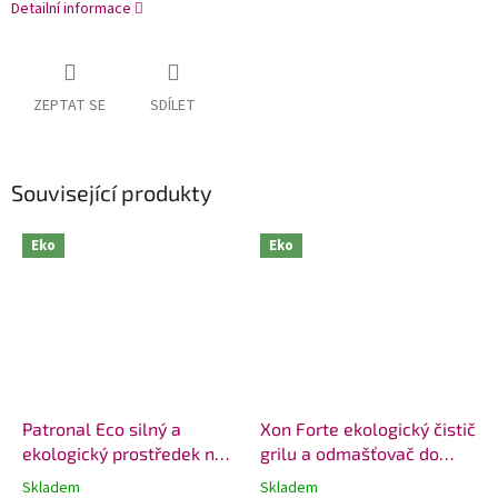
Detailní informace
ZEPTAT SE
SDÍLET
Související produkty
Eko
Eko
Patronal Eco silný a
Xon Forte ekologický čistič
ekologický prostředek na
grilu a odmašťovač do
vodní kámen v koupelně a
kuchyně
Skladem
Skladem
Průměrné
Průměrné