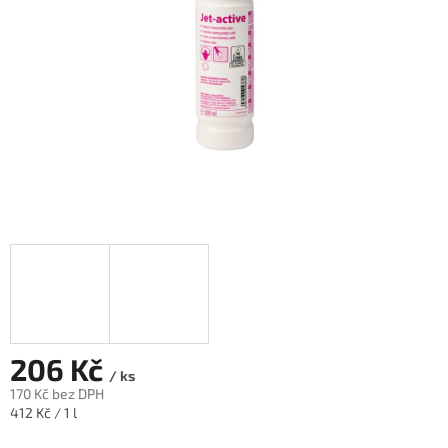
206 Kč
/ ks
170 Kč bez DPH
Měrná
412 Kč / 1 l
cena: