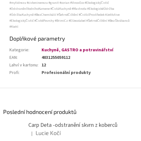
#mytidrezu #cisteninerezu #granit #corian #VinoxEco #EkologickýČistič
#OdstraněníVodníhoKamene #ČistáKuchyně #Mastnota #EkologickéÚdržba
#ÚdržbaKuchyně #BezChemikálií #ŠetrnéČištění #ČistícíProstředek #JetActive
#EkologickýČistič #ČistéPovrchy #BrimiCz #EUecolabel #ŠetrnéČištění #BezŠkrábanců
#Kiehl
Doplňkové parametry
Kategorie
:
Kuchyně, GASTRO a potravinářství
EAN
:
4031255059112
Lahví v kartonu
:
12
Profi
:
Profesionální produkty
Z
á
p
a
Poslední hodnocení produktů
t
Carp Deta -odstranění skvrn z koberců
í
Lucie Kočí
|
Hodnocení produktu je 5 z 5 hvězdiček.