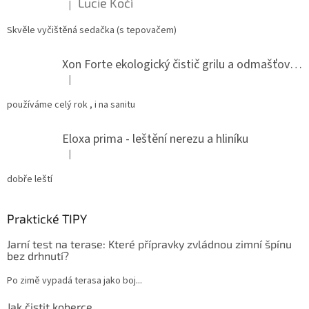
Lucie Kočí
|
Hodnocení produktu je 5 z 5 hvězdiček.
Skvěle vyčištěná sedačka (s tepovačem)
Xon Forte ekologický čistič grilu a odmašťovač do kuchyně
|
Hodnocení produktu je 5 z 5 hvězdiček.
používáme celý rok , i na sanitu
Eloxa prima - leštění nerezu a hliníku
|
Hodnocení produktu je 5 z 5 hvězdiček.
dobře leští
Praktické TIPY
Jarní test na terase: Které přípravky zvládnou zimní špínu
bez drhnutí?
Po zimě vypadá terasa jako boj...
Jak čistit koberce