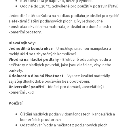
Stěrková lišta je napevno, nelze ji vyměnit.
Odolné do 120 °C. Schválené pro použití v potravinářství.
Jednodílná stěrka Kobra na hladkou podlahu je ideální pro rychlé
a efektivní čištění podlahových ploch. Díky jednoduché
konstrukci a kvalitnímu materiálu je ideální pro domácnosti i
komerční prostory.
Hlavní výhody:
Jednodílná konstrukce
– Umožňuje snadnou manipulaci a
rychlý úklid bez zbytečných komplikací.
Vhodná na hladké podlahy
– Efektivně odstraňuje vodu a
nečistoty z hladkých povrchů, jako jsou dlaždice, vinyl nebo
parkety.
Odolnost a dlouhá životnost
– Vysoce kvalitní materiály
zajišťují dlouhodobé používání bez opotřebení.
Univerzální použití
– Ideální pro domácí, kancelářský i
komerční úklid.
Použití:
Čištění hladkých podlah v domácnostech, kancelářích a
komerčních prostorech
Odstraňování vody a nečistot z podlahových ploch