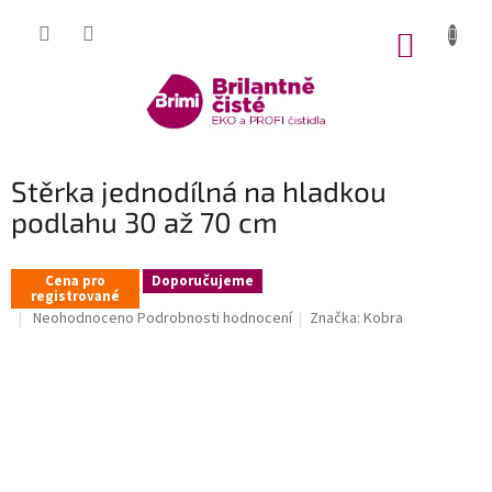
Přejít
na
NÁKUP
obsah
KOŠÍK
Stěrka jednodílná na hladkou
podlahu 30 až 70 cm
Cena pro
Doporučujeme
registrované
Průměrné
Neohodnoceno
Podrobnosti hodnocení
Značka:
Kobra
hodnocení
produktu
je
0,0
z
5
hvězdiček.