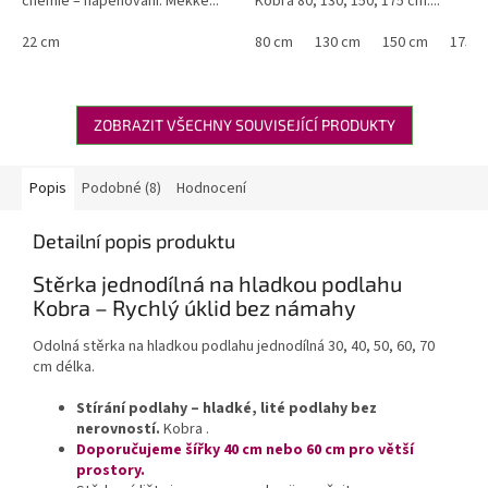
chemie – napěnování. Měkké...
Kobra 80, 130, 150, 175 cm....
22 cm
80 cm
130 cm
150 cm
175 c
ZOBRAZIT VŠECHNY SOUVISEJÍCÍ PRODUKTY
Popis
Podobné (8)
Hodnocení
Detailní popis produktu
Stěrka jednodílná na hladkou podlahu
Kobra – Rychlý úklid bez námahy
Odolná stěrka na hladkou podlahu jednodílná 30, 40, 50, 60, 70
cm délka.
Stírání podlahy – hladké, lité podlahy bez
nerovností.
Kobra .
Doporučujeme šířky 40 cm nebo 60 cm pro větší
prostory.