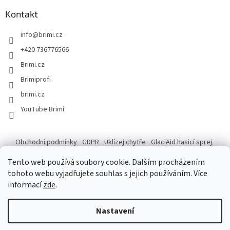
Kontakt
info
@
brimi.cz
+420 736776566
Brimi.cz
Brimiprofi
brimi.cz
YouTube Brimi
Obchodní podmínky
GDPR
Uklízej chytře
GlaciAid hasicí sprej
Ochrana osobních údajů
Reklamace
Tento web používá soubory cookie. Dalším procházením
tohoto webu vyjadřujete souhlas s jejich používáním. Více
informací
zde
.
Vytvořil Shoptet
Po následující dny do 14.8. máme ve skladu záskok, který na tempo
Nastavení
našeho skladníka nemá, ale zdatně se k tomu blíží. Pokud tedy vaše
objednávka dorazí o chloupek později, věřte, že na ní makáme, jen