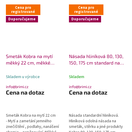
Cena pro
Cena pro
registrované
registrované
Doporučujeme
Doporučujeme
Smeták Kobra na mytí
Násada hliníková 80, 130,
měkký 22 cm, měkké
150, 175 cm standard na
koště
Kobra
Skladem u výrobce
Skladem
info@brimi.cz
info@brimi.cz
Cena na dotaz
Cena na dotaz
Smeták Kobra na mytí 22 cm
Násada standardní hliníková.
- Mytí a zametání jemného
Hliníková odolná násada na
znečištění , podlahy, nanášení
smeták, stěrku a jiné produkty