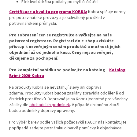
Efektivní údržba podlahy po mytí či čištění
Certifikace a kvalita programu KOBRA:
Kobra splňuje normy
pro potravinářské provozy a je schválený pro úklid v
potravinářském průmyslu.
Pro zobrazení cen se registrujte a vyčkejte na naše
potvrzení registrace. Registrací do e-shopu získáte
přístup k neveřejným cenám produktů a možnost jejich
objednání už od jednoho kusu. Ceny nejsou veřejné,
děkujeme za pochopení.
Pro kompletní nabídku se podívejte na katalog -
Katalog
Brimi-2020-Kobra
Na produkty Kobra se nevztahují slevy ani doprava
zdarma. Produkty Kobra budou zasílány zpravidla odděleně od
čisticích prostředků. Dopravné je na Kobru jednotné pro všechny
zásilky dle
obchodních podmínek
. V případě drobného zboží
budou podmínky dopravy upraveny.
Pro výběr barev podle vašich požadavků HACCP nás kontaktujte
popřípadě zadejte poznámku o barvě pomůcky k objednávce.